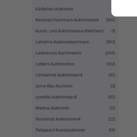
Karljohan Auktioner
(7)
Karlstad Hammarö Auktionsverk
(195)
Kunst- und Auktionshaus Kleinhenz
(1)
Laholms Auktionskammare
(180)
Lawrences Auctioneers
(245)
Leiflers Auktionshus
(102)
Limhamns Auktionsbyrå
(37)
Lyme Bay Auctions
(3)
Lysekils Auktionsbyrå
(35)
Markus Auktioner
(17)
Norrlands Auktionsverk
(22)
Palsgaard Kunstauktioner
(19)