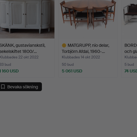
SKÄNK, gustavianskstil,
MATGRUPP, nio delar,
BORD 
sekelskiftet 1800/…
Torbjörn Afdal, 1960-…
och gl
Klubbades 22 okt 2022
Klubbades 14 okt 2022
Klubba
33 bud
50 bud
5 bud
1 160 USD
5 061 USD
74 US
Utvalt
föremål
Bevaka sökning