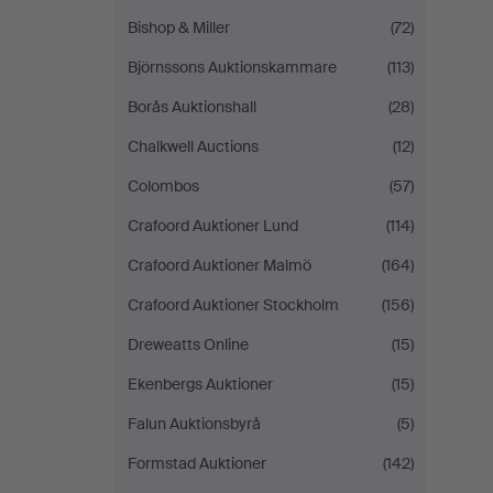
Bishop & Miller
(72)
Björnssons Auktionskammare
(113)
Borås Auktionshall
(28)
Chalkwell Auctions
(12)
Colombos
(57)
Crafoord Auktioner Lund
(114)
Crafoord Auktioner Malmö
(164)
Crafoord Auktioner Stockholm
(156)
Dreweatts Online
(15)
Ekenbergs Auktioner
(15)
Falun Auktionsbyrå
(5)
Formstad Auktioner
(142)