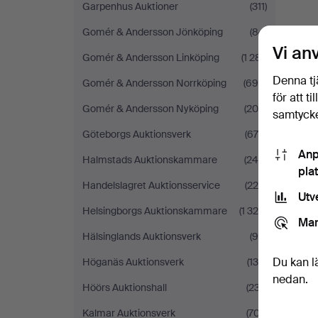
Garpenhus Auktioner
(311)
Gomér & Andersson Jönköping
(84)
Vi an
Gomér & Andersson Linköping
(1 281)
Denna tj
Gomér & Andersson Norrköping
(694)
för att t
Gomér & Andersson Nyköping
(206)
samtycke
Göteborgs Auktionsverk
(679)
Anp
Halmstads Auktionskammare
(245)
pla
Handelslagret Auktionsservice
(220)
Utv
Helsingborgs Auktionskammare
(1 329)
Mar
Hälsinglands Auktionsverk
(99)
Du kan l
Höganäs Auktionsverk
(134)
nedan.
Höörs Auktionshall
(237)
Kalmar Auktionsverk
(707)