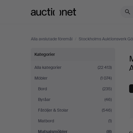
Auctionet.com
Alla avslutade föremål
/
Stockholms Auktionsverk Gö
Matsalsmöbler
Kategorier
på
Alla kategorier
(22 413)
Möbler
(1 074)
Stockholms
Bord
(235)
Auktionsverk
Byråar
(46)
Göteborg
Fåtöljer & Stolar
(546)
Matbord
(1)
S
Matsalsmöbler
(8)