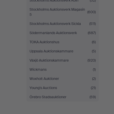
Stockholms Auktionsverk Köln
(52)
Stockholms Auktionsverk Magasin
(600)
5
Stockholms Auktionsverk Sickla
(511)
Södermanlands Auktionsverk
(687)
TOKA Auktionshus
(6)
Uppsala Auktionskammare
(5)
Växjö Auktionskammare
(920)
Wickmans
(1)
Woxholt Auktioner
(2)
Young's Auctions
(21)
Örebro Stadsauktioner
(59)