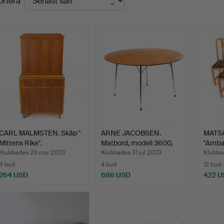
ortera
CARL MALMSTEN. Skåp "
ARNE JACOBSEN.
MATSA
Mittens Rike".
Matbord, modell 3600,
"Ambas
Fritz…
Klubbades 20 nov 2023
Klubbades 31 jul 2023
Klubba
8 bud
4 bud
12 bud
264 USD
686 USD
422 U