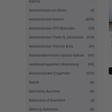
Kalmar
Auktionshaus von Brühl
(3)
Auktionshuset Kolonn
(890)
Auktionshuset STO Bohuslän
(33)
Auktionshuset Thelin & Johansson
(703)
Auktionshuset Thörner & Ek
(81)
Auktionskammaren Sydost Kalmar
(45)
Auktionsmagasinet Vänersborg
(88)
Auktionsverket Engelholm
(270)
Balclis
(6)
Barcelona Auctions
(6)
Batemans of Stamford
(2)
Bidstrup Auktioner
(8)