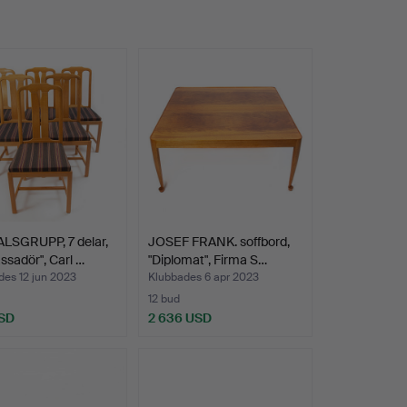
LSGRUPP, 7 delar,
JOSEF FRANK. soffbord,
sadör", Carl …
"Diplomat", Firma S…
des 12 jun 2023
Klubbades 6 apr 2023
12 bud
SD
2 636 USD