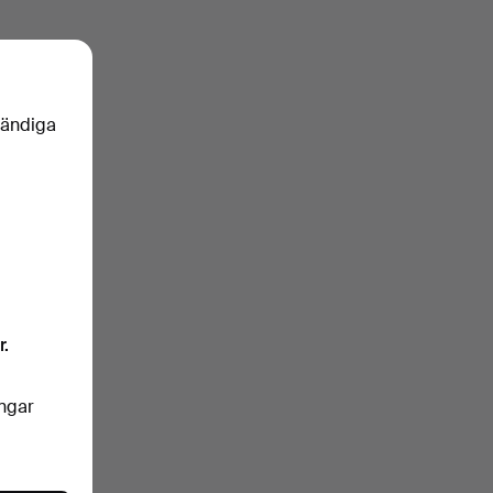
vändiga
r.
ingar