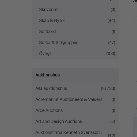
S
Skrivbord
(3)
Skåp & Hyllor
(84)
Soffbord
(1)
Soffor & Sittgrupper
(47)
Övrigt
(103)
Auktionshus
Alla auktionshus
(16 733)
Acreman St Auctioneers & Valuers
(1)
Arce Auctions
(1)
Art and Design Auctions
(5)
Auktionsfirma Kenneth Svensson i
(42)