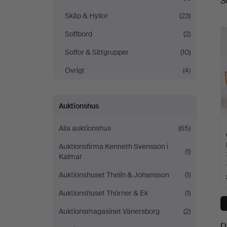
S
a
Skåp & Hyllor
(23)
Soffbord
(2)
Soffor & Sittgrupper
(10)
Övrigt
(4)
Auktionshus
Alla auktionshus
(65)
Auktionsfirma Kenneth Svensson i
(1)
Kalmar
Auktionshuset Thelin & Johansson
(1)
Auktionshuset Thörner & Ek
(1)
Auktionsmagasinet Vänersborg
(2)
D