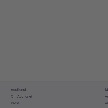
Auctionet
M
Om Auctionet
A
Press
A