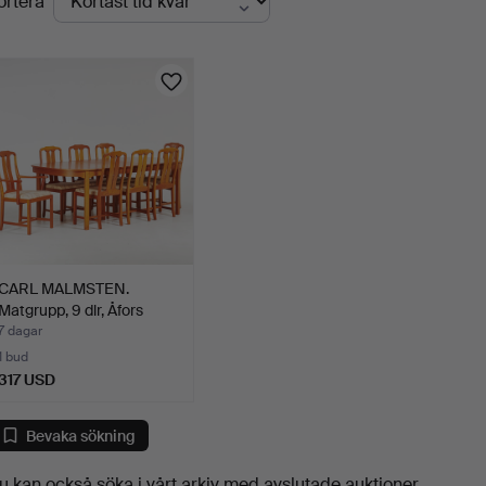
ortera
uktioner
CARL MALMSTEN.
Matgrupp, 9 dlr, Åfors
Möbe…
7 dagar
1 bud
317 USD
Bevaka sökning
u kan också söka i
vårt arkiv med avslutade auktioner
.