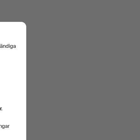
vändiga
r.
ingar