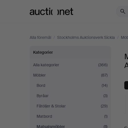
Auctionet.com
Alla föremål
/
Stockholms Auktionsverk Sickla
/
Möb
Matsalsmöbler
Kategorier
på
A
Alla kategorier
(366)
Möbler
(87)
Stockholms
Bord
(14)
Auktionsverk
Byråar
(3)
Sickla
Fåtöljer & Stolar
(29)
Matbord
(1)
Matsalsmöbler
(1)