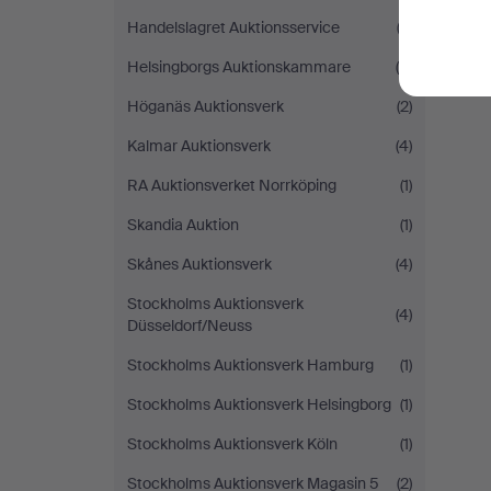
Handelslagret Auktionsservice
(2)
Helsingborgs Auktionskammare
(5)
Höganäs Auktionsverk
(2)
Kalmar Auktionsverk
(4)
RA Auktionsverket Norrköping
(1)
Skandia Auktion
(1)
Skånes Auktionsverk
(4)
Stockholms Auktionsverk
(4)
Düsseldorf/Neuss
Stockholms Auktionsverk Hamburg
(1)
Stockholms Auktionsverk Helsingborg
(1)
Stockholms Auktionsverk Köln
(1)
Stockholms Auktionsverk Magasin 5
(2)