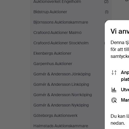
Auktionsverket Engelholm
(2)
Bidstrup Auktioner
(1)
Björnssons Auktionskammare
(1)
Vi an
Crafoord Auktioner Malmö
(1)
Denna tj
Crafoord Auktioner Stockholm
(2)
för att t
Ekenbergs Auktioner
(1)
samtycke
Garpenhus Auktioner
(1)
Anp
Gomér & Andersson Jönköping
(1)
pla
Gomér & Andersson Linköping
(1)
Utv
Gomér & Andersson Norrköping
(1)
Mar
Gomér & Andersson Nyköping
(1)
Göteborgs Auktionsverk
(1)
Du kan l
nedan.
Halmstads Auktionskammare
(1)