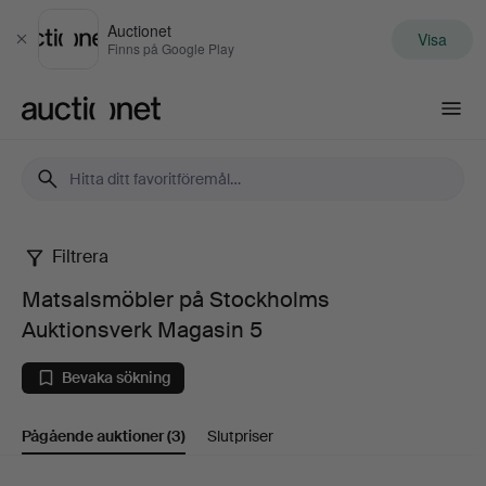
Auctionet
Visa
Stäng
Finns på Google Play
Auctionet.com
Filtrera
Matsalsmöbler
Matsalsmöbler på Stockholms
på
Auktionsverk Magasin 5
Stockholms
Bevaka sökning
Auktionsverk
Pågående auktioner
(3)
Slutpriser
Magasin