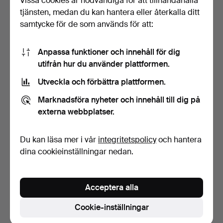
Vissa cookies är nödvändiga för att tillhandahålla
tjänsten, medan du kan hantera eller återkalla ditt
samtycke för de som används för att:
Anpassa funktioner och innehåll för dig
utifrån hur du använder plattformen.
Utveckla och förbättra plattformen.
MATGRUPP, 4 delar,
Marknadsföra nyheter och innehåll till dig på
Miranda of Sweden, sent…
4 dagar
externa webbplatser.
2 bud
37 USD
Du kan läsa mer i vår
integritetspolicy
och hantera
dina cookieinställningar nedan.
Bevaka sökning
Du kan också söka i
vårt arkiv med avslutade auktioner
.
Acceptera alla
Cookie-inställningar