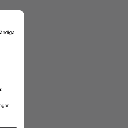
vändiga
r.
ingar