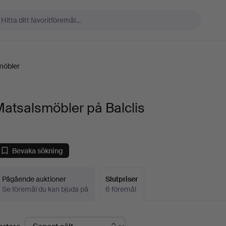
möbler
atsalsmöbler på Balclis
Bevaka sökning
Pågående auktioner
Slutpriser
Se föremål du kan bjuda på
6 föremål
lutpriser