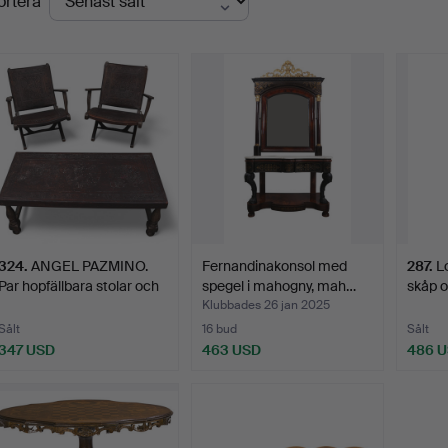
ortera
324
.
ANGEL PAZMINO.
Fernandinakonsol med
287
.
L
Par hopfällbara stolar och
spegel i mahogny, mah…
skåp o
…
Klubbades 26 jan 2025
Sålt
16 bud
Sålt
347 USD
463 USD
486 