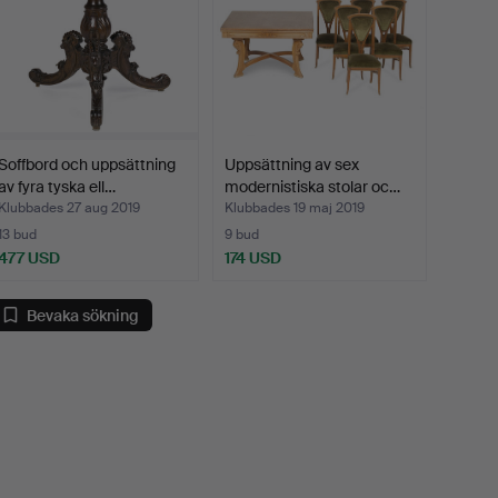
Soffbord och uppsättning
Uppsättning av sex
av fyra tyska ell…
modernistiska stolar oc…
Klubbades 27 aug 2019
Klubbades 19 maj 2019
13 bud
9 bud
477 USD
174 USD
Bevaka sökning