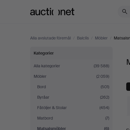
Auctionet.com
Alla avslutade föremål
/
Balclis
/
Möbler
/
Matsals
Matsalsmöbler
Kategorier
M
på
Alla kategorier
(39 588)
Möbler
(2 059)
Balclis
Bord
(501)
Byråar
(262)
Fåtöljer & Stolar
(454)
Matbord
(7)
S
Matsalsmöbler
(6)