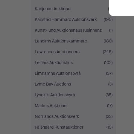
Karljohan Auktioner
(8)
Karlstad Hammarö Auktionsverk
(195)
Kunst- und Auktionshaus Kleinhenz
(1)
Laholms Auktionskammare
(180)
Lawrences Auctioneers
(245)
Leiflers Auktionshus
(102)
Limhamns Auktionsbyrå
(37)
Lyme Bay Auctions
(3)
Lysekils Auktionsbyrå
(35)
Markus Auktioner
(17)
Norrlands Auktionsverk
(22)
Palsgaard Kunstauktioner
(19)