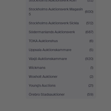
Stockholms Auktionsverk Köln
(52)
Stockholms Auktionsverk Magasin
(600)
5
Stockholms Auktionsverk Sickla
(512)
Södermanlands Auktionsverk
(687)
TOKA Auktionshus
(6)
Uppsala Auktionskammare
(5)
Växjö Auktionskammare
(920)
Wickmans
(1)
Woxholt Auktioner
(2)
Young's Auctions
(21)
Örebro Stadsauktioner
(59)