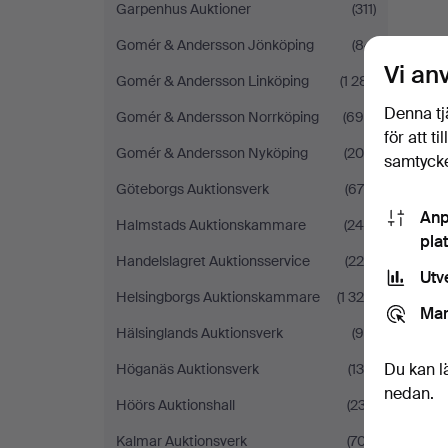
Garpenhus Auktioner
(311)
Gomér & Andersson Jönköping
(84)
Vi an
Gomér & Andersson Linköping
(1 281)
Denna tj
Gomér & Andersson Norrköping
(694)
för att t
Gomér & Andersson Nyköping
(206)
samtycke
Göteborgs Auktionsverk
(679)
Anp
Halmstads Auktionskammare
(245)
pla
Handelslagret Auktionsservice
(220)
Utv
Helsingborgs Auktionskammare
(1 329)
Mar
Hälsinglands Auktionsverk
(99)
Du kan l
Höganäs Auktionsverk
(134)
nedan.
Höörs Auktionshall
(237)
Kalmar Auktionsverk
(707)