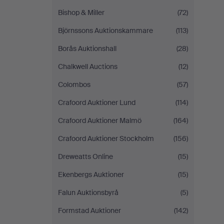
Bishop & Miller
(72)
Björnssons Auktionskammare
(113)
Borås Auktionshall
(28)
Chalkwell Auctions
(12)
Colombos
(57)
Crafoord Auktioner Lund
(114)
Crafoord Auktioner Malmö
(164)
Crafoord Auktioner Stockholm
(156)
Dreweatts Online
(15)
Ekenbergs Auktioner
(15)
Falun Auktionsbyrå
(5)
Formstad Auktioner
(142)