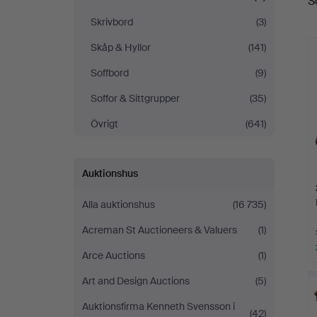
S
Skrivbord
(3)
Skåp & Hyllor
(141)
Soffbord
(9)
Soffor & Sittgrupper
(35)
Övrigt
(641)
Auktionshus
Alla auktionshus
(16 735)
Acreman St Auctioneers & Valuers
(1)
Arce Auctions
(1)
Art and Design Auctions
(5)
Auktionsfirma Kenneth Svensson i
(42)