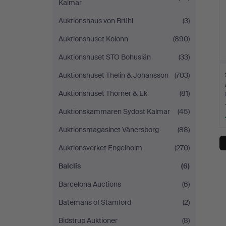
Kalmar
Auktionshaus von Brühl
(3)
Auktionshuset Kolonn
(890)
Auktionshuset STO Bohuslän
(33)
Auktionshuset Thelin & Johansson
(703)
Auktionshuset Thörner & Ek
(81)
Auktionskammaren Sydost Kalmar
(45)
Auktionsmagasinet Vänersborg
(88)
Auktionsverket Engelholm
(270)
Balclis
(6)
Barcelona Auctions
(6)
Batemans of Stamford
(2)
Bidstrup Auktioner
(8)