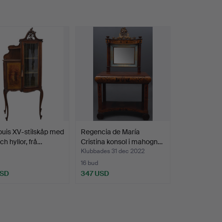
ouis XV-stilskåp med
Regencia de María
ch hyllor, frå…
Cristina konsol i mahogn…
Klubbades 31 dec 2022
16 bud
USD
347 USD