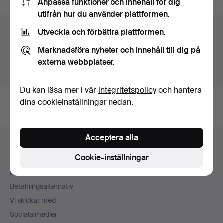
Anpassa funktioner och innehåll för dig
utifrån hur du använder plattformen.
Auktionsarkivet
Utveckla och förbättra plattformen.
Marknadsföra nyheter och innehåll till dig på
Du söker i vårt arkiv över avslutade auktioner.
externa webbplatser.
Visa pågående auktioner istället.
Du kan läsa mer i vår
integritetspolicy
och hantera
dina cookieinställningar nedan.
Sidfotsnavigation
Acceptera alla
Hjälp och kontakt
Cookie-inställningar
Kontakta support
Alla auktionshus
Betalningsalternativ
Vi skickar med
Sociala medier