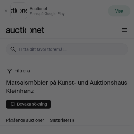
Auctionet
Visa
Stäng
Finns på Google Play
Auctionet.com
Filtrera
Matsalsmöbler
Matsalsmöbler på Kunst- und Auktionshaus
på
Kleinhenz
Kunst-
Bevaka sökning
und
Pågående auktioner
Slutpriser
(1)
Auktionshaus