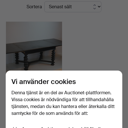
Slutpriser
Sortera
Kleinhenz
Vi använder cookies
ANTIKT MATBORD.
Denna tjänst är en del av Auctionet-plattformen.
Klubbades 29 jun 2019
Vissa cookies är nödvändiga för att tillhandahålla
14 bud
tjänsten, medan du kan hantera eller återkalla ditt
232 USD
samtycke för de som används för att:
Bevaka sökning