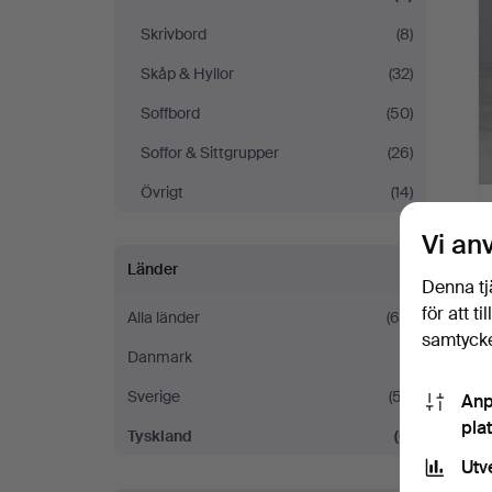
Skrivbord
(8)
Skåp & Hyllor
(32)
Soffbord
(50)
Soffor & Sittgrupper
(26)
Övrigt
(14)
Vi an
Länder
Denna tj
för att t
Alla länder
(64)
samtycke
Danmark
(1)
Sverige
(57)
Anp
pla
Tyskland
(6)
Utv