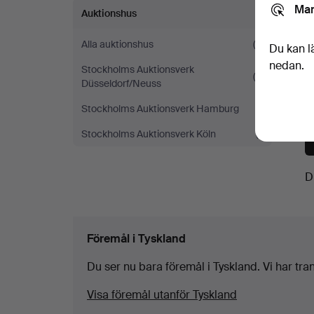
Mar
Auktionshus
Alla auktionshus
(6)
Du kan l
nedan.
Stockholms Auktionsverk
(4)
Düsseldorf/Neuss
Stockholms Auktionsverk Hamburg
(1)
Stockholms Auktionsverk Köln
(1)
D
Föremål i Tyskland
Du ser nu bara föremål i Tyskland. Vi har trans
Visa föremål utanför Tyskland