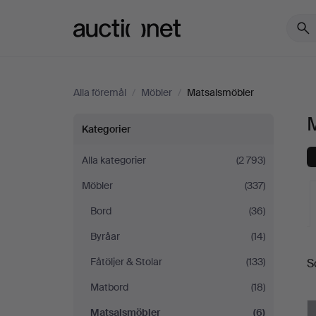
Auctionet.com
Alla föremål
/
Möbler
/
Matsalsmöbler
M
Matsalsmöbler
Kategorier
i
Alla kategorier
(2 793)
Möbler
(337)
Tyskland
Bord
(36)
Byråar
(14)
Fåtöljer & Stolar
(133)
S
a
Matbord
(18)
Matsalsmöbler
(6)