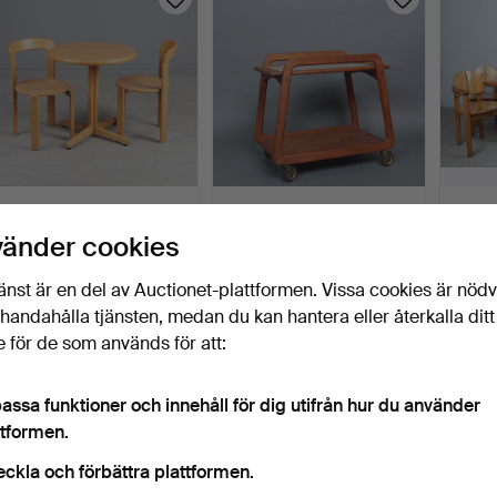
BRUNO REY. Kusch & Co.,
SIKA MØBLER.
RAINE
set med stolar och…
Serveringsvagn i teak.
Matsal
vänder cookies
Danmar…
1 dag
1 dag
2 daga
1 bud
10 bud
1 bud
änst är en del av Auctionet-plattformen. Vissa cookies är nöd
185 USD
232 USD
58 U
illhandahålla tjänsten, medan du kan hantera eller återkalla ditt
 för de som används för att:
assa funktioner och innehåll för dig utifrån hur du använder
ttformen.
eckla och förbättra plattformen.