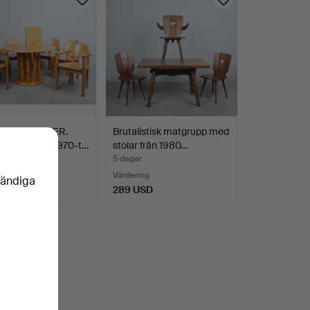
R DAUMILLER.
Brutalistisk matgrupp med
sgrupp från 1970-t…
stolar från 1980…
r
5 dagar
Värdering
vändiga
SD
289 USD