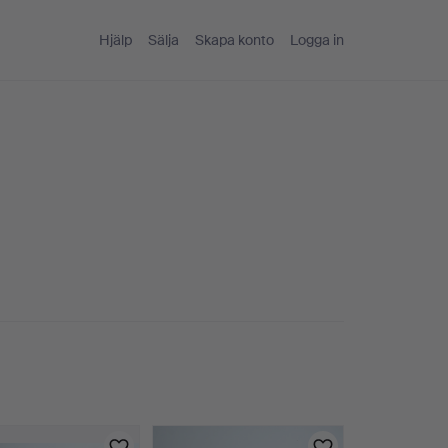
Hjälp
Sälja
Skapa konto
Logga in