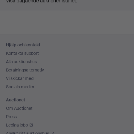
Visa pågående auktioner istället.
Sidfotsnavigation
Hjälp och kontakt
Kontakta support
Alla auktionshus
Betalningsalternativ
Vi skickar med
Sociala medier
Auctionet
Om Auctionet
Press
Lediga jobb
Anslut ditt auktionshus