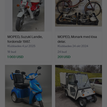
MOPED, Suzuki Landie,
MOPED, Monark med lösa
fordonsår 1987.
delar.
Klubbades 4 jul 2025
Klubbades 24 okt 2024
18 bud
24 bud
1 003 USD
201 USD