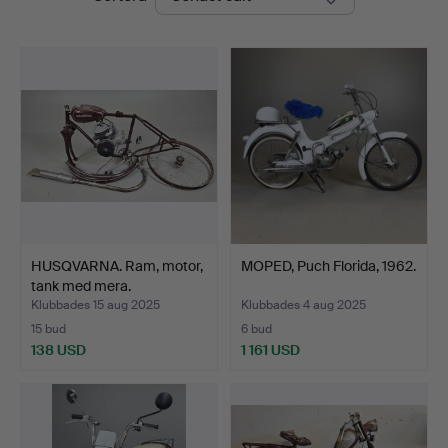
Ek
HUSQVARNA. Ram, motor,
MOPED, Puch Florida, 1962.
tank med mera.
Klubbades 15 aug 2025
Klubbades 4 aug 2025
15 bud
6 bud
138 USD
1 161 USD