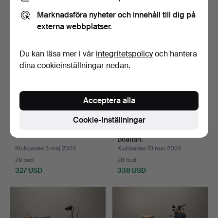
306 USD
317 USD
Marknadsföra nyheter och innehåll till dig på
externa webbplatser.
Du kan läsa mer i vår
integritetspolicy
och hantera
dina cookieinställningar nedan.
Acceptera alla
Cookie-inställningar
EU-MOPED, SYM XR, 2011.
EU-MOPED, 50cc, 2016,
Boatian.
Klubbades 5 maj 2024
Klubbades 10 mar 2024
29 bud
28 bud
327 USD
338 USD