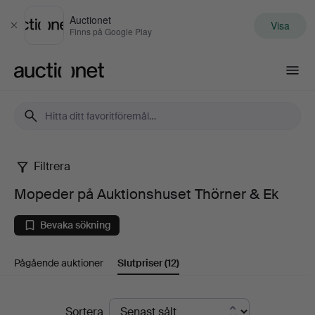
Auctionet
Visa
Stäng
Finns på Google Play
Auctionet.com
Filtrera
Mopeder
Mopeder på Auktionshuset Thörner & Ek
på
Bevaka sökning
Auktionshuset
Pågående auktioner
Slutpriser
(12)
Thörner
&
Slutpriser
Sortera