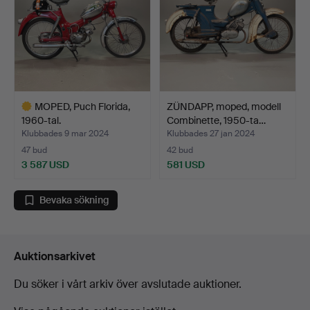
MOPED, Puch Florida,
ZÜNDAPP, moped, modell
1960-tal.
Combinette, 1950-ta…
Klubbades 9 mar 2024
Klubbades 27 jan 2024
47 bud
42 bud
3 587 USD
581 USD
Utvalt
föremål
Bevaka sökning
Auktionsarkivet
Du söker i vårt arkiv över avslutade auktioner.