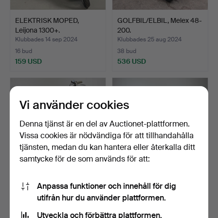
ELEKTRISK MOPED,
GOLFBIL/ELBIL, Melex 48-
Leijona 1300+.
200.
Klubbades 14 sep 2024
Klubbades 25 aug 2024
16 bud
38 bud
159 USD
536 USD
Vi använder cookies
Denna tjänst är en del av Auctionet-plattformen.
Vissa cookies är nödvändiga för att tillhandahålla
tjänsten, medan du kan hantera eller återkalla ditt
samtycke för de som används för att:
MOPED, Piaggio "Ciao".
HUSQVARNA, Novolette,
Anpassa funktioner och innehåll för dig
1950-tal.
utifrån hur du använder plattformen.
Klubbades 24 aug 2024
Klubbades 22 maj 2024
Utveckla och förbättra plattformen.
28 bud
33 bud