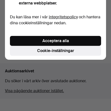
externa webbplatser.
Du kan läsa mer i vår
integritetspolicy
och hantera
MOPED Stafette moped,
från 1954, med BFC m…
dina cookieinställningar nedan.
Klubbades 18 okt 2021
21 bud
920 USD
Acceptera alla
Cookie-inställningar
Bevaka sökning
Auktionsarkivet
Du söker i vårt arkiv över avslutade auktioner.
Visa pågående auktioner istället.