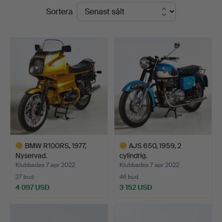
Slutpriser
Sortera
BMW R100RS, 1977,
AJS 650, 1959, 2
Nyservad.
cylindrig.
Klubbades 7 apr 2022
Klubbades 7 apr 2022
27 bud
46 bud
4 097 USD
3 152 USD
Utvalt
Utvalt
föremål
föremål