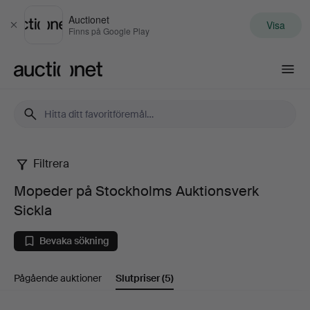
Auctionet
Visa
Stäng
Finns på Google Play
Auctionet.com
Filtrera
Mopeder
Mopeder på Stockholms Auktionsverk
på
Sickla
Stockholms
Bevaka sökning
Auktionsverk
Pågående auktioner
Slutpriser
(5)
Sickla