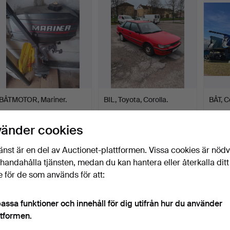
BÅTMOTOR, Mariner.
BIL, Toyota, Corolla.
BÅT, C
Klubbades 24 dec 2022
Klubbades 17 dec 2022
Klubba
vänder cookies
8 bud
34 bud
10 bud
64 USD
755 USD
8 966
änst är en del av Auctionet-plattformen. Vissa cookies är nöd
illhandahålla tjänsten, medan du kan hantera eller återkalla ditt
 för de som används för att:
assa funktioner och innehåll för dig utifrån hur du använder
ttformen.