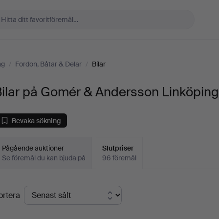
ng
/
Fordon, Båtar & Delar
/
Bilar
Bilar på Gomér & Andersson Linköpin
Bevaka sökning
Pågående auktioner
Slutpriser
Se föremål du kan bjuda på
96 föremål
lutpriser
ortera