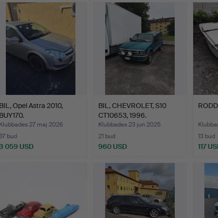
BIL, Opel Astra 2010,
BIL, CHEVROLET, S10
RODDBÅ
BUY170.
CT10653, 1996.
Klubbades 27 maj 2026
Klubbades 23 jun 2025
Klubba
37 bud
21 bud
13 bud
3 059 USD
960 USD
117 U