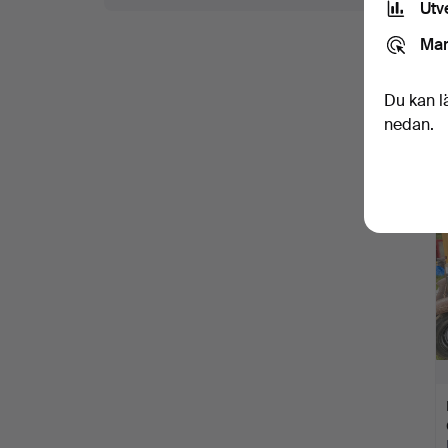
Utv
Mar
Du kan l
nedan.