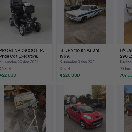
PROMENADSCOOTER,
BIL, Plymouth Valiant,
BÅT, a
Pride Colt Executive.
1969.
290 Ex
Klubbades 20 dec 2021
Klubbades 9 dec 2021
Klubba
23 bud
12 bud
23 bud
422 USD
4 220 USD
707 U