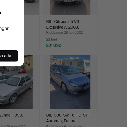
r.
JULING.
BIL. Citroen c5 V6
Exclusive A, 2003.
ingar
des 5 aug 2022
Klubbades 28 jun 2022
22 bud
USD
201 USD
a alla
yundai, 1998.
BIL, 308, Sw, 1,6 HDi STT,
Automat, Panora…
des 28 maj 2022
Klubbades 4 maj 2022