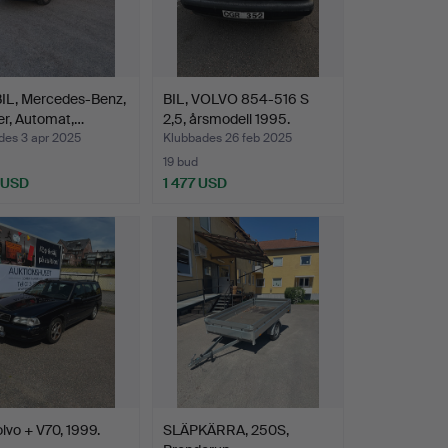
IL, Mercedes-Benz,
BIL, VOLVO 854-516 S
er, Automat,…
2,5, årsmodell 1995.
des 3 apr 2025
Klubbades 26 feb 2025
19 bud
 USD
1 477 USD
olvo + V70, 1999.
SLÄPKÄRRA, 250S,