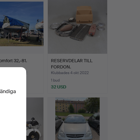
omfort 32,-81.
RESERVDELAR TILL
FORDON.
des 26 okt 2022
Klubbades 4 okt 2022
1 bud
 USD
32 USD
vändiga