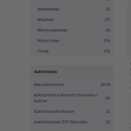
Mopeddelar
(5)
Mopeder
(17)
Motorcykeldelar
(5)
Motorcyklar
(15)
Övrigt
(10)
Auktionshus
Alla auktionshus
(903)
Auktionsfirma Kenneth Svensson i
(6)
Kalmar
Auktionshuset Kolonn
(2)
Auktionshuset STO Bohuslän
(2)