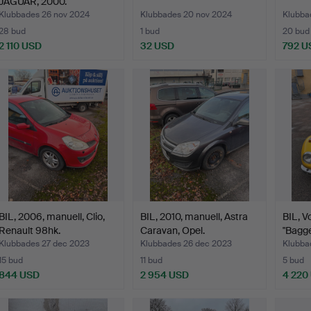
JAGUAR, 2000.
Klubbades 26 nov 2024
Klubbades 20 nov 2024
Klubbad
28 bud
1 bud
20 bud
2 110 USD
32 USD
792 U
BIL, 2006, manuell, Clio,
BIL, 2010, manuell, Astra
BIL, V
Renault 98hk.
Caravan, Opel.
"Bagge
Klubbades 27 dec 2023
Klubbades 26 dec 2023
Klubba
15 bud
11 bud
5 bud
844 USD
2 954 USD
4 220