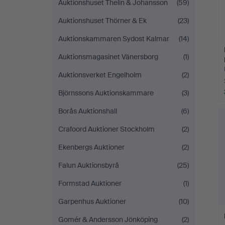
Auktionshuset Thelin & Johansson
(59)
Auktionshuset Thörner & Ek
(23)
Auktionskammaren Sydost Kalmar
(14)
Auktionsmagasinet Vänersborg
(1)
Auktionsverket Engelholm
(2)
Björnssons Auktionskammare
(3)
Borås Auktionshall
(6)
Crafoord Auktioner Stockholm
(2)
Ekenbergs Auktioner
(2)
Falun Auktionsbyrå
(25)
Formstad Auktioner
(1)
Garpenhus Auktioner
(10)
Gomér & Andersson Jönköping
(2)