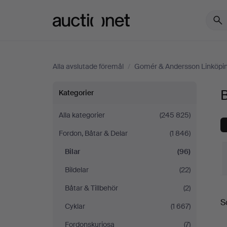
Auctionet.com
Alla avslutade föremål
/
Gomér & Andersson Linköpi
Bilar
Kategorier
på
Alla kategorier
(245 825)
Fordon, Båtar & Delar
(1 846)
Gomér
Bilar
(96)
&
Bildelar
(22)
Andersson
Båtar & Tillbehör
(2)
S
S
Cyklar
(1 667)
Linköping
Fordonskuriosa
(7)