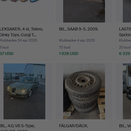
LEKSAKER, 4 st, Tekno,
BIL, SAAB 9-5, 2009.
LASTB
Dinky Toys. Corgi T…
Sprint
Klubbades 24 apr 2025
Klubbades 4 apr 2025
Klubba
3 bud
70 bud
20 bud
37 USD
1 928 USD
6 329
BIL, 4.0, V8 S-Type,
FÄLGAR/DÄCK.
BIL, V