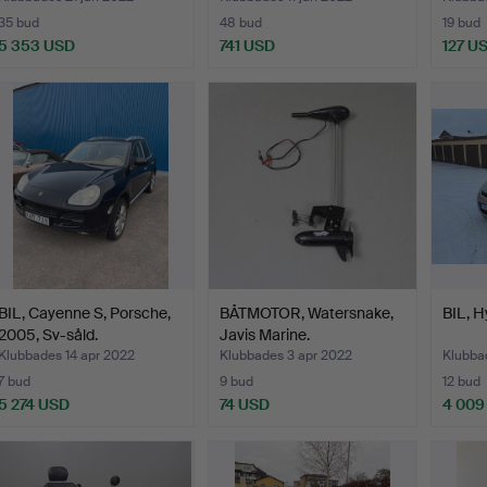
35 bud
48 bud
19 bud
5 353 USD
741 USD
127 U
BIL, Cayenne S, Porsche,
BÅTMOTOR, Watersnake,
BIL, H
2005, Sv-såld.
Javis Marine.
Klubbades 14 apr 2022
Klubbades 3 apr 2022
Klubba
7 bud
9 bud
12 bud
5 274 USD
74 USD
4 009