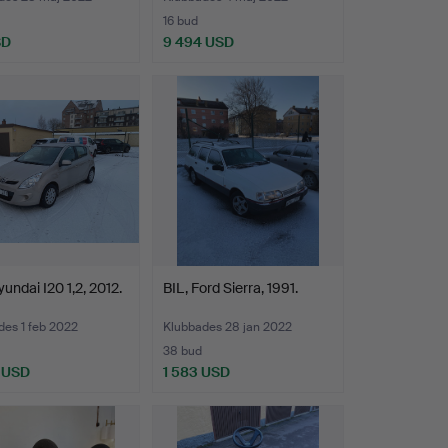
16 bud
SD
9 494 USD
yundai I20 1,2, 2012.
BIL, Ford Sierra, 1991.
des 1 feb 2022
Klubbades 28 jan 2022
38 bud
 USD
1 583 USD