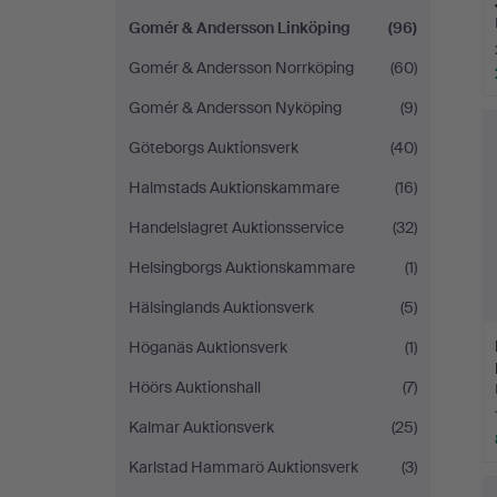
Gomér & Andersson Linköping
(96)
Gomér & Andersson Norrköping
(60)
Gomér & Andersson Nyköping
(9)
Göteborgs Auktionsverk
(40)
Halmstads Auktionskammare
(16)
Handelslagret Auktionsservice
(32)
Helsingborgs Auktionskammare
(1)
Hälsinglands Auktionsverk
(5)
Höganäs Auktionsverk
(1)
Höörs Auktionshall
(7)
Kalmar Auktionsverk
(25)
Karlstad Hammarö Auktionsverk
(3)