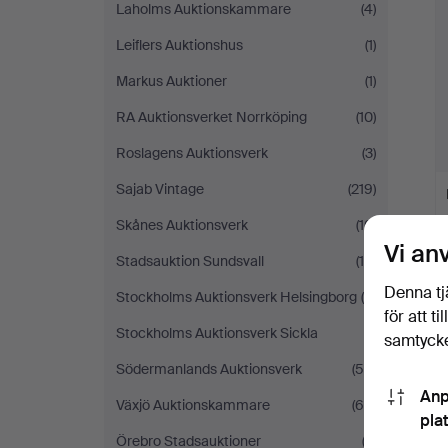
Laholms Auktionskammare
(4)
Leiflers Auktionshus
(1)
Markus Auktioner
(1)
RA Auktionsverket Norrköping
(10)
Roslagens Auktionsverk
(3)
Sajab Vintage
(219)
Skånes Auktionsverk
(10)
Vi an
Stadsauktion Sundsvall
(15)
Denna tj
Stockholms Auktionsverk Helsingborg
(4)
för att t
Stockholms Auktionsverk Sickla
(1)
samtycke
Södermanlands Auktionsverk
(50)
Anp
Växjö Auktionskammare
(69)
pla
Örebro Stadsauktioner
(2)