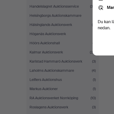
Handelslagret Auktionsservice
(32)
Mar
Helsingborgs Auktionskammare
(1)
Du kan l
Hälsinglands Auktionsverk
(5)
nedan.
Höganäs Auktionsverk
(1)
Höörs Auktionshall
(7)
Kalmar Auktionsverk
(25)
Karlstad Hammarö Auktionsverk
(3)
Laholms Auktionskammare
(4)
Leiflers Auktionshus
(1)
Markus Auktioner
(1)
RA Auktionsverket Norrköping
(10)
Roslagens Auktionsverk
(3)