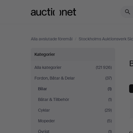
Auctionet.com
Alla avslutade föremål
/
Stockholms Auktionsverk Sic
Bilar
Kategorier
B
på
Alla kategorier
(121 926)
Fordon, Båtar & Delar
(37)
Stockholms
Bilar
(1)
Auktionsverk
Båtar & Tillbehör
(1)
Sickla
Cyklar
(29)
Mopeder
(5)
S
Övrigt
(1)