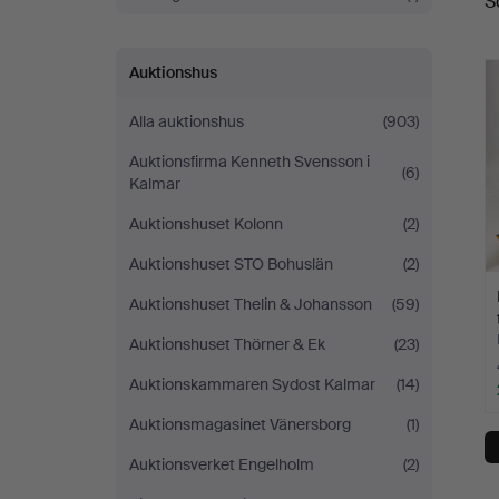
S
Auktionshus
Alla auktionshus
(903)
Auktionsfirma Kenneth Svensson i
(6)
Kalmar
Auktionshuset Kolonn
(2)
Auktionshuset STO Bohuslän
(2)
Auktionshuset Thelin & Johansson
(59)
Auktionshuset Thörner & Ek
(23)
Auktionskammaren Sydost Kalmar
(14)
Auktionsmagasinet Vänersborg
(1)
Auktionsverket Engelholm
(2)