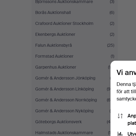
Björnssons Auktionskammare
(3)
Borås Auktionshall
(6)
Crafoord Auktioner Stockholm
(2)
Ekenbergs Auktioner
(2)
Falun Auktionsbyrå
(25)
Formstad Auktioner
(1)
Garpenhus Auktioner
(10)
Vi an
Gomér & Andersson Jönköping
(2)
Denna tj
Gomér & Andersson Linköping
(96)
för att t
samtycke
Gomér & Andersson Norrköping
(60)
Gomér & Andersson Nyköping
(9)
Anp
Göteborgs Auktionsverk
(40)
pla
Halmstads Auktionskammare
(16)
Utv