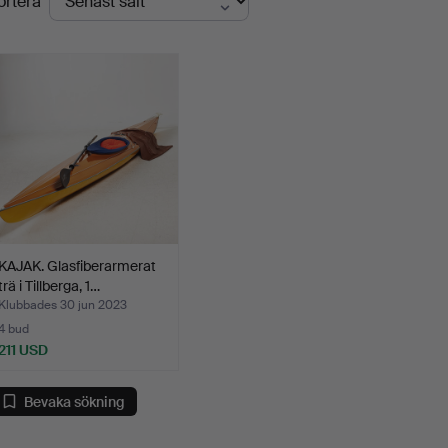
ortera
KAJAK. Glasfiberarmerat
trä i Tillberga, 1…
Klubbades 30 jun 2023
4 bud
211 USD
Bevaka sökning