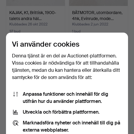
KAJAK, K1, Brittisk, 1900-
BÅTMOTOR, utombordare,
talets andra häl…
4hk, Evinrude, mode…
Klubbades 26 okt 2022
Klubbades 2 jun 2022
37 bud
1 bud
257 USD
32 USD
Vi använder cookies
Denna tjänst är en del av Auctionet-plattformen.
Vissa cookies är nödvändiga för att tillhandahålla
tjänsten, medan du kan hantera eller återkalla ditt
samtycke för de som används för att:
Anpassa funktioner och innehåll för dig
utifrån hur du använder plattformen.
Utveckla och förbättra plattformen.
TRAKTOR, Volvo BM ”Mini”
BIL, Opel Astra Sport
831, 1970-tal.
Tourer, 2012.
Marknadsföra nyheter och innehåll till dig på
Klubbades 31 mar 2022
Klubbades 22 dec 2021
externa webbplatser.
9 bud
7 bud