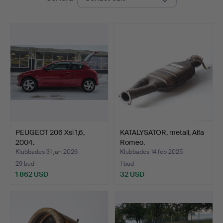
Nyköping
PEUGEOT 206 Xsi 1,6,
KATALYSATOR, metall, Alfa
2004.
Romeo.
Klubbades 31 jan 2026
Klubbades 14 feb 2025
29 bud
1 bud
1 862 USD
32 USD