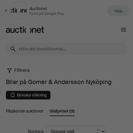
Auctionet
Visa
Stäng
Finns på Google Play
Auctionet.com
Filtrera
Bilar
Bilar på Gomér & Andersson Nyköping
på
Bevaka sökning
Gomér
Pågående auktioner
Slutpriser
(9)
&
Andersson
Slutpriser
Sortera