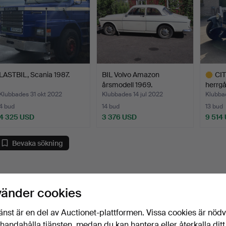
LASTBIL, Scania 1987.
BIL Volvo Amazon
CI
årsmodell 1969.
herrgå
Klubbades 31 okt 2022
Klubbades 14 jul 2022
Klubba
4 bud
14 bud
13 bud
4 325 USD
3 376 USD
9 514
Utvalt
föremål
Bevaka sökning
vänder cookies
änst är en del av Auctionet-plattformen. Vissa cookies är nöd
illhandahålla tjänsten, medan du kan hantera eller återkalla ditt