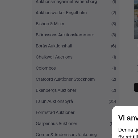
Auktionsmagasinet Vänersborg
(1)
Auktionsverket Engelholm
(2)
Bishop & Miller
(3)
Björnssons Auktionskammare
(3)
Borås Auktionshall
(6)
Chalkwell Auctions
(1)
Colombos
(1)
Crafoord Auktioner Stockholm
(2)
Ekenbergs Auktioner
(2)
Falun Auktionsbyrå
(25)
Formstad Auktioner
(1)
Vi an
Garpenhus Auktioner
(10)
Denna tj
Gomér & Andersson Jönköping
(2)
för att t