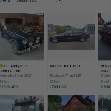
ortera
BIL, Morgan -71
MERCEDES S 500.
VOLVO
Storbritanien.
2003.
Klubbades 31 maj 2025
Klubbades 17 jan 2025
Klubba
82 bud
25 bud
8 bud
21 623 USD
1 794 USD
2 848
valt
öremål