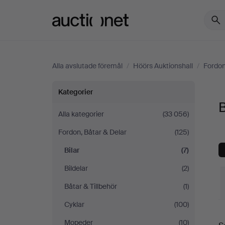
Auctionet.com
Alla avslutade föremål
/
Höörs Auktionshall
/
Fordon
Bilar
Kategorier
B
på
Alla kategorier
(33 056)
Fordon, Båtar & Delar
(125)
Höörs
Bilar
(7)
Auktionshall
Bildelar
(2)
Båtar & Tillbehör
(1)
Cyklar
(100)
S
Mopeder
(10)