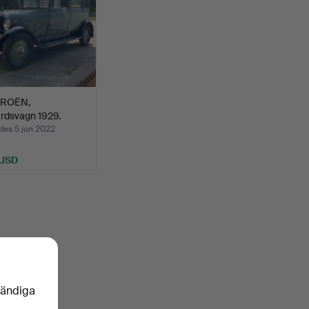
TROËN,
rdsvagn 1929.
des 5 jun 2022
 USD
vändiga