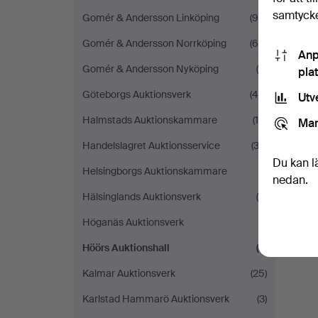
samtycke
Gomér & Andersson Linköping
(96)
Gomér & Andersson Norrköping
(60)
Anp
Gomér & Andersson Nyköping
(9)
pla
Göteborgs Auktionsverk
(40)
Utv
Halmstads Auktionskammare
(16)
Mar
Handelslagret Auktionsservice
(32)
Du kan l
Helsingborgs Auktionskammare
(1)
nedan.
Hälsinglands Auktionsverk
(5)
Höganäs Auktionsverk
(1)
Höörs Auktionshall
(7)
Kalmar Auktionsverk
(25)
Karlstad Hammarö Auktionsverk
(3)