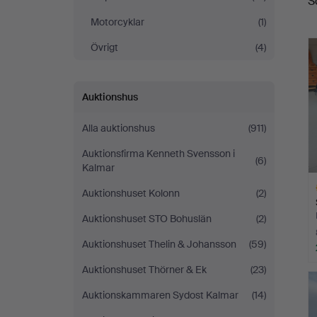
S
Motorcyklar
(1)
Övrigt
(4)
Auktionshus
Alla auktionshus
(911)
Auktionsfirma Kenneth Svensson i
(6)
Kalmar
Auktionshuset Kolonn
(2)
Auktionshuset STO Bohuslän
(2)
Auktionshuset Thelin & Johansson
(59)
Ut
Auktionshuset Thörner & Ek
(23)
f
Auktionskammaren Sydost Kalmar
(14)