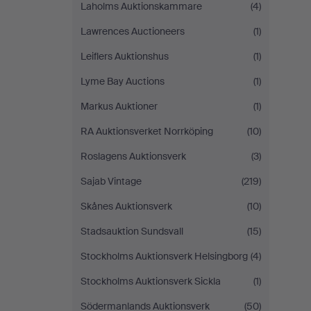
Laholms Auktionskammare
(4)
Lawrences Auctioneers
(1)
Leiflers Auktionshus
(1)
Lyme Bay Auctions
(1)
Markus Auktioner
(1)
RA Auktionsverket Norrköping
(10)
Roslagens Auktionsverk
(3)
Sajab Vintage
(219)
Skånes Auktionsverk
(10)
Stadsauktion Sundsvall
(15)
Stockholms Auktionsverk Helsingborg
(4)
Stockholms Auktionsverk Sickla
(1)
Södermanlands Auktionsverk
(50)