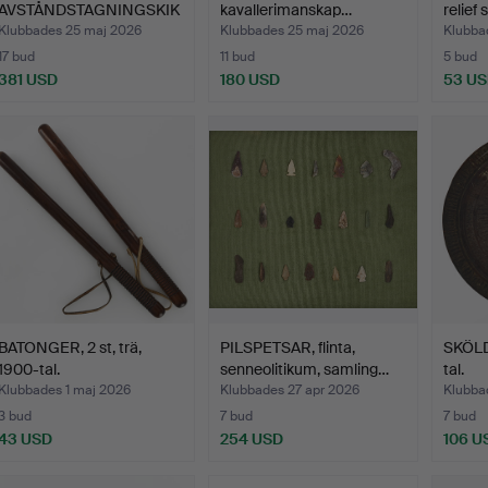
AVSTÅNDSTAGNINGSKIK
kavallerimanskap…
relief 
ARE, (Scherenfernr…
Klubbades 25 maj 2026
Klubbades 25 maj 2026
Klubba
17 bud
11 bud
5 bud
381 USD
180 USD
53 U
BATONGER, 2 st, trä,
PILSPETSAR, flinta,
SKÖLD
1900-tal.
senneolitikum, samling…
tal.
Klubbades 1 maj 2026
Klubbades 27 apr 2026
Klubba
3 bud
7 bud
7 bud
43 USD
254 USD
106 U