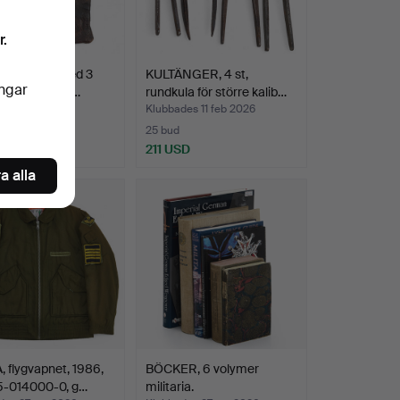
r.
G, läder, med 3
KULTÄNGER, 4 st,
ingar
rn, liten läder…
rundkula för större kalib…
es 11 feb 2026
Klubbades 11 feb 2026
25 bud
SD
211 USD
a alla
 flygvapnet, 1986,
BÖCKER, 6 volymer
-014000-0, g…
militaria.