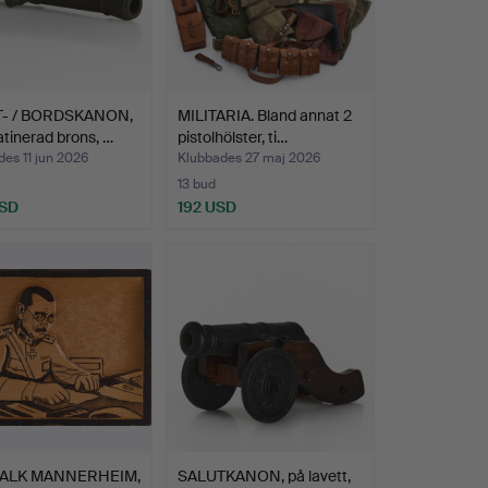
- / BORDSKANON,
MILITARIA. Bland annat 2
tinerad brons, …
pistolhölster, ti…
es 11 jun 2026
Klubbades 27 maj 2026
13 bud
USD
192 USD
ALK MANNERHEIM,
SALUTKANON, på lavett,