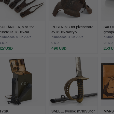
KULTÄNGER, 5 st. för
RUSTNING för pikenerare
SALUT
rundkula, 1800-tal.
av 1600-talstyp, 1…
grönpa
Klubbades 19 jun 2026
Klubbades 14 jun 2026
Klubbad
4 bud
9 bud
22 bud
127 USD
496 USD
253 
TYSK
SABEL, svensk, m/1893 för
MARS