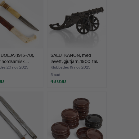
UOLJA (1915-78),
SALUTKANON, med
v nordsamisk …
lavett, gjutjärn, 1900-tal.
des 20 nov 2025
Klubbades 19 nov 2025
5 bud
SD
48 USD