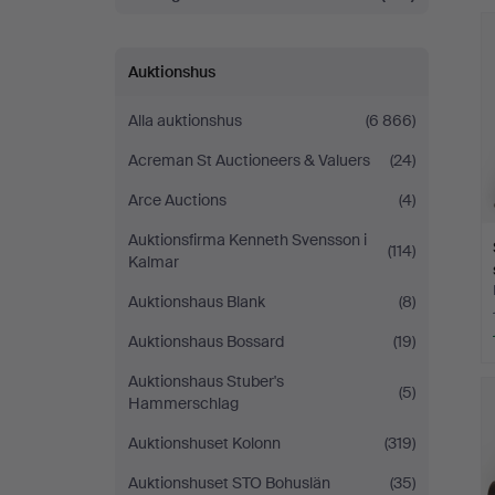
Auktionshus
Alla auktionshus
(6 866)
Acreman St Auctioneers & Valuers
(24)
Arce Auctions
(4)
Auktionsfirma Kenneth Svensson i
(114)
Kalmar
Auktionshaus Blank
(8)
Auktionshaus Bossard
(19)
Auktionshaus Stuber's
(5)
Hammerschlag
Auktionshuset Kolonn
(319)
Auktionshuset STO Bohuslän
(35)