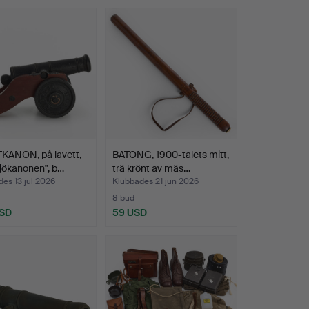
KANON, på lavett,
BATONG, 1900-talets mitt,
jökanonen", b…
trä krönt av mäs…
es 13 jul 2026
Klubbades 21 jun 2026
8 bud
USD
59 USD