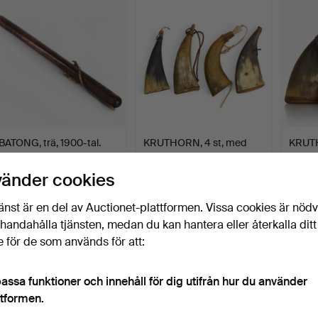
BATONG, trä, 1900-tal.
KRUTHORN, 4 st, med
KRUTH
stopp och botten i trä…
tal, e
Klubbades 11 mar 2026
Klubbades 11 mar 2026
Klubba
vänder cookies
3 bud
1 bud
1 bud
43 USD
32 USD
32 US
änst är en del av Auctionet-plattformen. Vissa cookies är nöd
illhandahålla tjänsten, medan du kan hantera eller återkalla ditt
 för de som används för att:
assa funktioner och innehåll för dig utifrån hur du använder
ttformen.