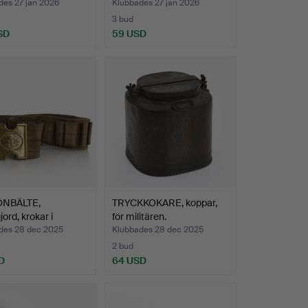
des 27 jan 2026
Klubbades 27 jan 2026
3 bud
SD
59 USD
ONBÄLTE,
TRYCKKOKARE, koppar,
ord, krokar i
för militären.
ng,…
des 28 dec 2025
Klubbades 28 dec 2025
2 bud
D
64 USD