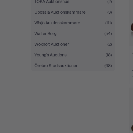
TOKA Auktionshus
(2)
Uppsala Auktionskammare
(3)
Växjö Auktionskammare
(111)
Walter Borg
(54)
Woxholt Auktioner
(2)
Young's Auctions
(18)
Örebro Stadsauktioner
(68)