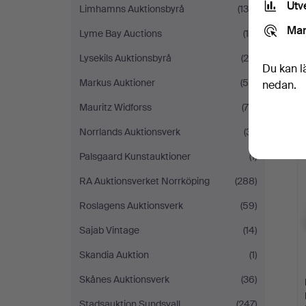
Utv
Limhamns Auktionsbyrå
(139)
Mar
Lyme Bay Auctions
(10)
Lysekils Auktionsbyrå
(24)
Du kan l
Markus Auktioner
(55)
nedan.
Mauritz Widforss
(70)
Norrlands Auktionsverk
(31)
Palsgaard Kunstauktioner
(1)
RA Auktionsverket Norrköping
(288)
Roslagens Auktionsverk
(59)
Sajab Vintage
(14)
Skandia Auktion
(1)
Skånes Auktionsverk
(36)
Stadsauktion Sundsvall
(247)