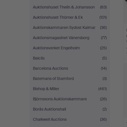
Auktionshuset Thelin & Johansson
(83)
Auktionshuset Thörner & Ek
(101)
Auktionskammaren Sydost Kalmar
(36)
Auktionsmagasinet Vänersborg
(77)
Auktionsverket Engelholm
(25)
Balclis
(5)
Barcelona Auctions
(14)
Batemans of Stamford
(3)
Bishop & Miller
(461)
Björnssons Auktionskammare
(26)
Borås Auktionshall
(2)
Chalkwell Auctions
(36)