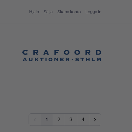
Hjälp
Sälja
Skapa konto
Logga in
1
2
3
4