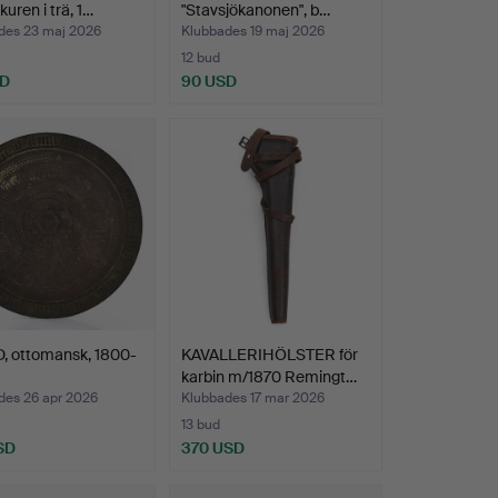
skuren i trä, 1…
"Stavsjökanonen", b…
des 23 maj 2026
Klubbades 19 maj 2026
12 bud
SD
90 USD
, ottomansk, 1800-
KAVALLERIHÖLSTER för
karbin m/1870 Remingt…
des 26 apr 2026
Klubbades 17 mar 2026
13 bud
SD
370 USD