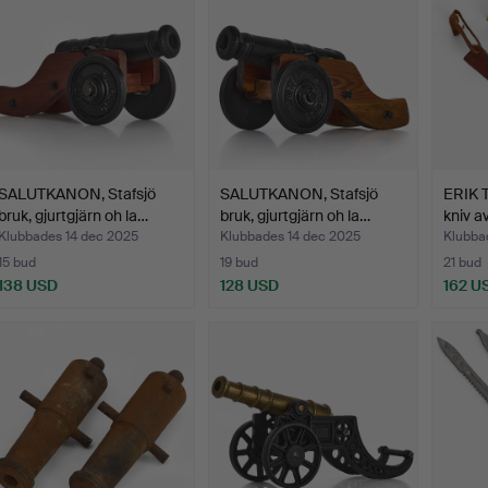
SALUTKANON, Stafsjö
SALUTKANON, Stafsjö
ERIK T
bruk, gjurtgjärn oh la…
bruk, gjurtgjärn oh la…
kniv a
Klubbades 14 dec 2025
Klubbades 14 dec 2025
Klubba
15 bud
19 bud
21 bud
138 USD
128 USD
162 U