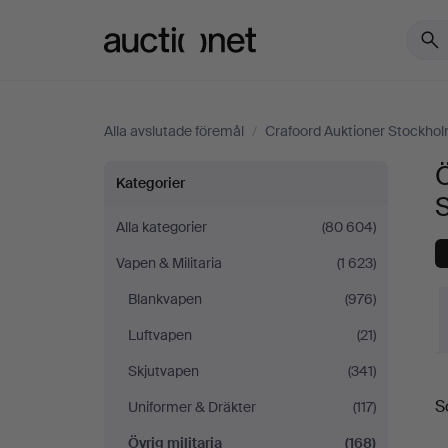
Auctionet.com
Alla avslutade föremål
/
Crafoord Auktioner Stockho
Ö
Övrig
Kategorier
militaria
Alla kategorier
(80 604)
Vapen & Militaria
(1 623)
på
Blankvapen
(976)
Crafoord
Luftvapen
(21)
Auktioner
Skjutvapen
(341)
S
S
Uniformer & Dräkter
(117)
Stockholm
Övrig militaria
(168)