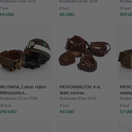
ho…
Klubbades 11 feb 2026
Klubbades 28 jan 2026
Klubba
7 bud
8 bud
13 bud
64 USD
85 USD
159 U
MILITARIA, 2 delar. Hjälm
PATRONBÄLTEN, 4 st.
PATR
(Militärpolis) s…
läder, canvas.
sadelgj
mässi
Klubbades 22 jan 2026
Klubbades 19 jan 2026
Klubba
28 bud
3 bud
6 bud
240 USD
43 USD
57 US