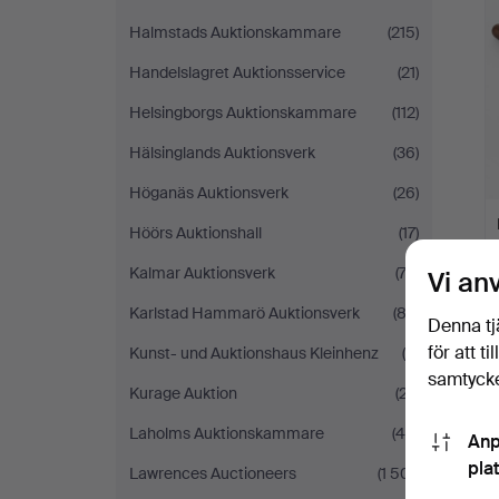
Halmstads Auktionskammare
(215)
Handelslagret Auktionsservice
(21)
Helsingborgs Auktionskammare
(112)
Hälsinglands Auktionsverk
(36)
Höganäs Auktionsverk
(26)
Höörs Auktionshall
(17)
Kalmar Auktionsverk
(72)
Vi an
Karlstad Hammarö Auktionsverk
(83)
Denna tj
för att t
Kunst- und Auktionshaus Kleinhenz
(6)
samtycke
Kurage Auktion
(27)
Laholms Auktionskammare
(44)
Anp
pla
Lawrences Auctioneers
(1 501)