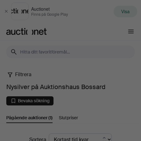
Auctionet
Visa
Stäng
Finns på Google Play
Auctionet.com
Filtrera
Nysilver
Nysilver på Auktionshaus Bossard
på
Bevaka sökning
Auktionshaus
Pågående auktioner
(1)
Slutpriser
Bossard
Pågående
Sortera