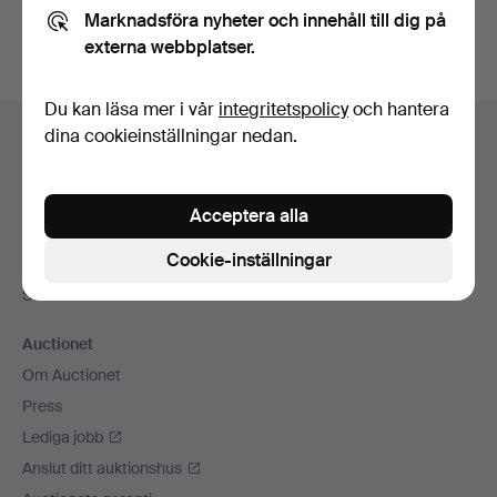
Marknadsföra nyheter och innehåll till dig på
externa webbplatser.
Du kan läsa mer i vår
integritetspolicy
och hantera
Sidfotsnavigation
dina cookieinställningar nedan.
Hjälp och kontakt
Kontakta support
Alla auktionshus
Acceptera alla
Betalningsalternativ
Cookie-inställningar
Vi skickar med
Sociala medier
Auctionet
Om Auctionet
Press
Lediga jobb
Anslut ditt auktionshus