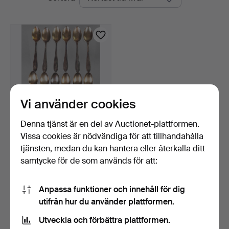
auktioner
Vi använder cookies
Denna tjänst är en del av Auctionet-plattformen.
Vissa cookies är nödvändiga för att tillhandahålla
12 gamla mockaskedar
WMF.
tjänsten, medan du kan hantera eller återkalla ditt
9 dagar
samtycke för de som används för att:
Värdering
52 USD
Anpassa funktioner och innehåll för dig
utifrån hur du använder plattformen.
Bevaka sökning
Utveckla och förbättra plattformen.
Du kan också söka i
vårt arkiv med avslutade auktioner
.