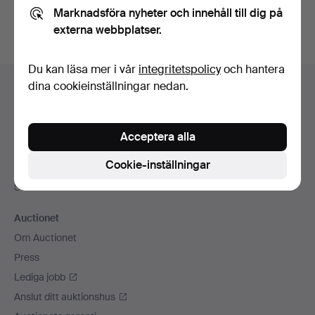
Marknadsföra nyheter och innehåll till dig på
externa webbplatser.
Du kan läsa mer i vår
integritetspolicy
och hantera
Sidfotsnavigation
dina cookieinställningar nedan.
Hjälp och kontakt
Kontakta support
Alla auktionshus
Acceptera alla
Betalningsalternativ
Cookie-inställningar
Vi skickar med
Sociala medier
Auctionet
Om Auctionet
Press
Lediga jobb
Anslut ditt auktionshus