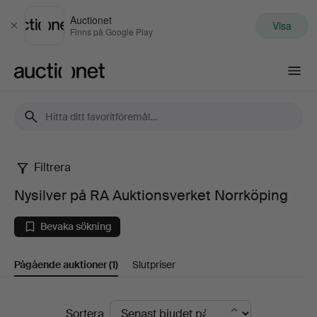
Auctionet
Visa
Stäng
Finns på Google Play
Auctionet.com
Filtrera
Nysilver
Nysilver på RA Auktionsverket Norrköping
på
Bevaka sökning
RA
Pågående auktioner
(1)
Slutpriser
Auktionsverket
Norrköping
Pågående
Sortera