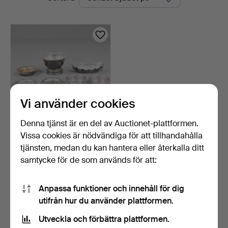
auktioner
Vi använder cookies
Denna tjänst är en del av Auctionet-plattformen.
Vissa cookies är nödvändiga för att tillhandahålla
DIVERSE NYSILVER, 7
delar.
tjänsten, medan du kan hantera eller återkalla ditt
10 dagar
samtycke för de som används för att:
1 bud
32 USD
Anpassa funktioner och innehåll för dig
utifrån hur du använder plattformen.
Bevaka sökning
Utveckla och förbättra plattformen.
Du kan också söka i
vårt arkiv med avslutade auktioner
.