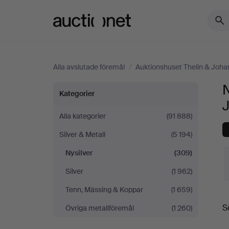
Auctionet.com
Alla avslutade föremål
/
Auktionshuset Thelin & Joh
N
Nysilver
Kategorier
på
Alla kategorier
(91 888)
Silver & Metall
(5 194)
Auktionshuset
Nysilver
(309)
Thelin
Silver
(1 962)
&
Tenn, Mässing & Koppar
(1 659)
S
S
Övriga metallföremål
(1 260)
Johansson