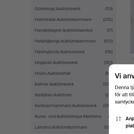
Göteborgs Auktionsverk
(113)
Halmstads Auktionskammare
(235)
Handelslagret Auktionsservice
(17)
Helsingborgs Auktionskammare
(912)
Hälsinglands Auktionsverk
(116)
Höganäs Auktionsverk
(193)
Höörs Auktionshall
(85)
Vi an
Kalmar Auktionsverk
(252)
Denna tj
för att t
Karljohan Auktioner
(25)
samtycke
Karlstad Hammarö Auktionsverk
(330)
Kunst- und Auktionshaus Kleinhenz
(3)
Anp
pla
Laholms Auktionskammare
(132)