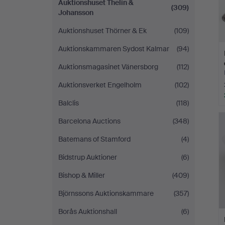
Auktionshuset Thelin &
(309)
Johansson
Auktionshuset Thörner & Ek
(109)
Auktionskammaren Sydost Kalmar
(94)
Auktionsmagasinet Vänersborg
(112)
Auktionsverket Engelholm
(102)
Balclis
(118)
Barcelona Auctions
(348)
Batemans of Stamford
(4)
Bidstrup Auktioner
(6)
Bishop & Miller
(409)
Björnssons Auktionskammare
(357)
Borås Auktionshall
(6)