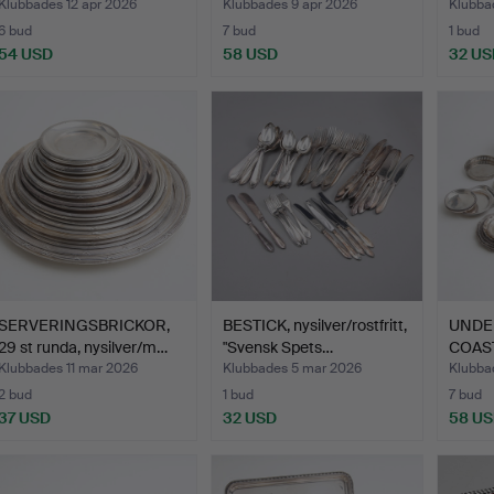
Klubbades 12 apr 2026
Klubbades 9 apr 2026
Klubba
6 bud
7 bud
1 bud
54 USD
58 USD
32 US
SERVERINGSBRICKOR,
BESTICK, nysilver/rostfritt,
UNDE
29 st runda, nysilver/m…
"Svensk Spets…
COAS
nysilve
Klubbades 11 mar 2026
Klubbades 5 mar 2026
Klubba
2 bud
1 bud
7 bud
37 USD
32 USD
58 U