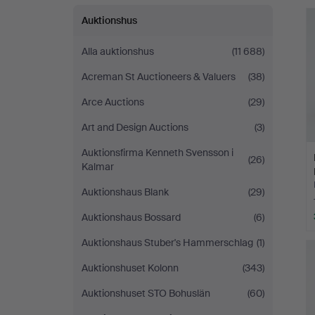
Auktionshus
Alla auktionshus
(11 688)
Acreman St Auctioneers & Valuers
(38)
Arce Auctions
(29)
Art and Design Auctions
(3)
Auktionsfirma Kenneth Svensson i
(26)
Kalmar
Auktionshaus Blank
(29)
Auktionshaus Bossard
(6)
Auktionshaus Stuber's Hammerschlag
(1)
Auktionshuset Kolonn
(343)
Auktionshuset STO Bohuslän
(60)