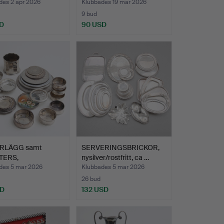
des 2 apr 2026
Klubbades 19 mar 2026
9 bud
D
90 USD
RLÄGG samt
SERVERINGSBRICKOR,
TERS,
nysilver/rostfritt, ca …
r/rostfrit…
des 5 mar 2026
Klubbades 5 mar 2026
26 bud
SD
132 USD