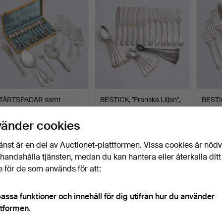
TÅRTSPADAR samt
BESTICK, "Franska Liljan",
BEST
SKEDAR, nysilver, 22
29 delar, nysil…
"Ingrid
delar…
Klubbades 11 jun 2026
Klubbades 11 jun 2026
Klubba
vänder cookies
1 bud
1 bud
17 bud
32 USD
32 USD
101 U
änst är en del av Auctionet-plattformen. Vissa cookies är nöd
illhandahålla tjänsten, medan du kan hantera eller återkalla ditt
 för de som används för att:
assa funktioner och innehåll för dig utifrån hur du använder
ttformen.