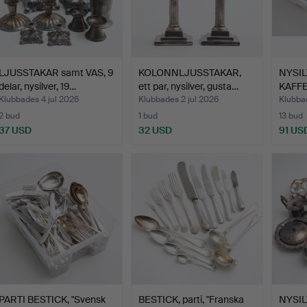
LJUSSTAKAR samt VAS, 9
KOLONNLJUSSTAKAR,
NYSILV
delar, nysilver, 19…
ett par, nysilver, gusta…
KAFF
Klubbades 4 jul 2026
Klubbades 2 jul 2026
Klubba
2 bud
1 bud
13 bud
37 USD
32 USD
91 US
PARTI BESTICK, "Svensk
BESTICK, parti, "Franska
NYSILV