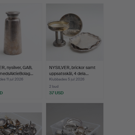
, nysilver, GAB,
NYSILVER, brickor samt
medsAktieBolag…
uppsatsskål, 4 dela…
es 11 jul 2026
Klubbades 5 jul 2026
2 bud
SD
37 USD