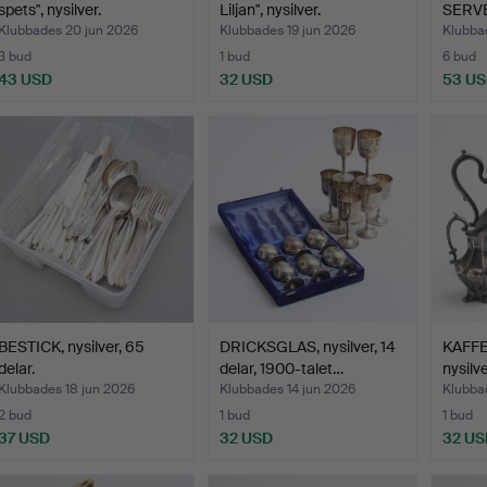
spets", nysilver.
Liljan", nysilver.
SERV
Klubbades 20 jun 2026
Klubbades 19 jun 2026
Klubba
3 bud
1 bud
6 bud
43 USD
32 USD
53 U
BESTICK, nysilver, 65
DRICKSGLAS, nysilver, 14
KAFFES
delar.
delar, 1900-talet…
nysilve
Klubbades 18 jun 2026
Klubbades 14 jun 2026
Klubba
2 bud
1 bud
1 bud
37 USD
32 USD
32 US