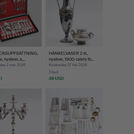
ICKSUPPSÄTTNING,
HÄNKELVASER 2 st,
r, nysilver, s…
nysilver, 1900-talets fö…
des 2 mar 2026
Klubbades 27 feb 2026
3 bud
D
38 USD