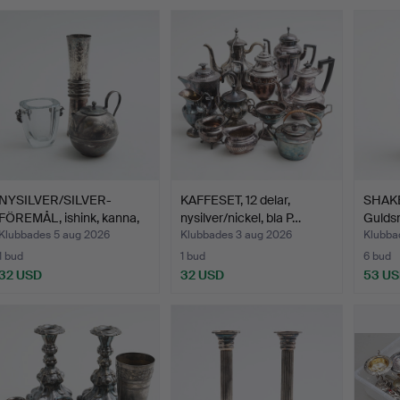
NYSILVER/SILVER-
KAFFESET, 12 delar,
SHAKER
FÖREMÅL, ishink, kanna,
nysilver/nickel, bla P…
Gulds
va…
Klubbades 5 aug 2026
Klubbades 3 aug 2026
Klubbad
1 bud
1 bud
6 bud
32 USD
32 USD
53 U