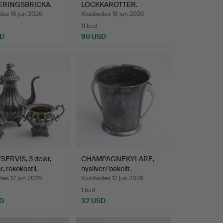
ERINGSBRICKA.
LOCKKAROTTER.
des 18 jun 2026
Klubbades 18 jun 2026
11 bud
SD
90 USD
ERVIS, 3 delar,
CHAMPAGNEKYLARE,
r, rokokostil.
nysilver/ bakelit.
des 12 jun 2026
Klubbades 12 jun 2026
1 bud
D
32 USD