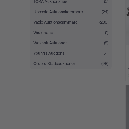
TOKA Auktionshus
(5)
Uppsala Auktionskammare
(24)
Växjö Auktionskammare
(238)
Wickmans
(1)
Woxholt Auktioner
(8)
Young's Auctions
(51)
Örebro Stadsauktioner
(98)