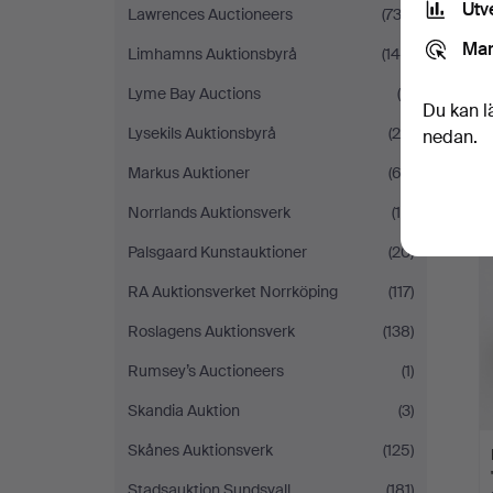
Utv
Lawrences Auctioneers
(732)
Mar
Limhamns Auktionsbyrå
(149)
Lyme Bay Auctions
(9)
Du kan l
Lysekils Auktionsbyrå
(28)
nedan.
Markus Auktioner
(62)
Norrlands Auktionsverk
(16)
Palsgaard Kunstauktioner
(20)
RA Auktionsverket Norrköping
(117)
Roslagens Auktionsverk
(138)
Rumsey’s Auctioneers
(1)
Skandia Auktion
(3)
Skånes Auktionsverk
(125)
Stadsauktion Sundsvall
(181)