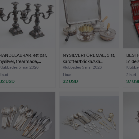
KANDELABRAR, ett par,
NYSILVERFÖREMÅL, 5 st,
BEST
nysilver, trearmade,…
karotter/bricka/skå…
51 dela
Klubbades 5 mar 2026
Klubbades 5 mar 2026
Klubba
1 bud
1 bud
2 bud
32 USD
32 USD
37 US