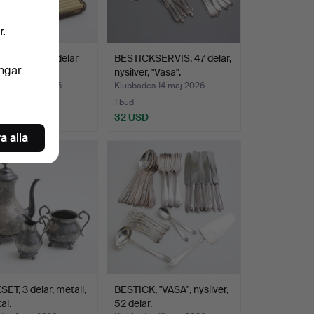
r.
K I ETUI, 12 delar
BESTICKSERVIS, 47 delar,
ingar
er, 1900-ta…
nysilver, "Vasa".
des 16 maj 2026
Klubbades 14 maj 2026
1 bud
D
32 USD
a alla
ET, 3 delar, metall,
BESTICK, "VASA", nysilver,
al.
52 delar.