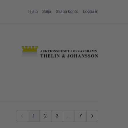
Hjälp
Sälja
Skapa konto
Logga in
1
2
3
…
7