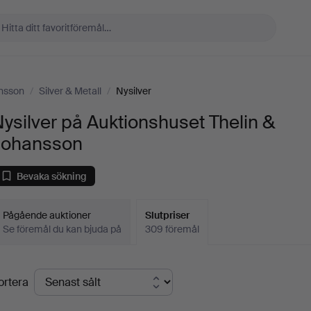
ansson
/
Silver & Metall
/
Nysilver
ysilver på Auktionshuset Thelin &
Johansson
Bevaka sökning
Pågående auktioner
Slutpriser
Se föremål du kan bjuda på
309 föremål
lutpriser
ortera