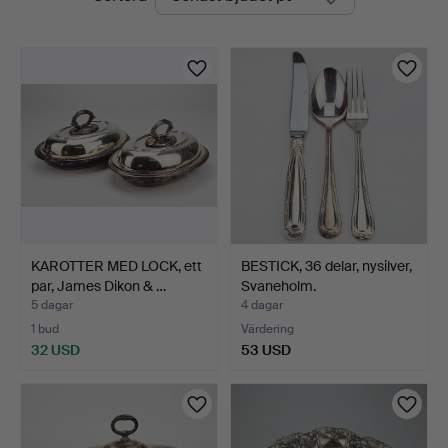
auktioner
Ek
KAROTTER MED LOCK, ett
BESTICK, 36 delar, nysilver,
par, James Dikon & …
Svaneholm.
5 dagar
4 dagar
1 bud
Värdering
32 USD
53 USD