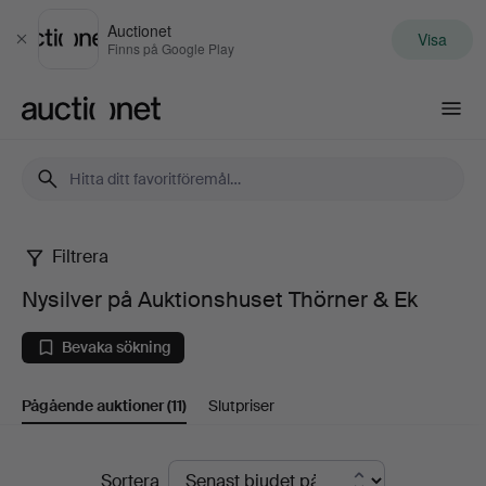
Auctionet
Visa
Stäng
Finns på Google Play
Auctionet.com
Filtrera
Nysilver
Nysilver på Auktionshuset Thörner & Ek
på
Bevaka sökning
Auktionshuset
Pågående auktioner
(11)
Slutpriser
Thörner
&
Pågående
Sortera