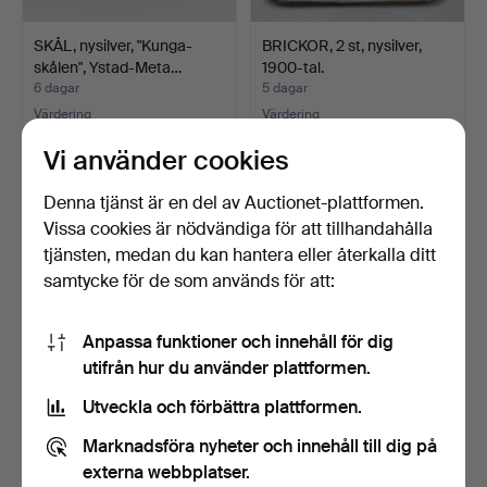
SKÅL, nysilver, "Kunga-
BRICKOR, 2 st, nysilver,
skålen", Ystad-Meta…
1900-tal.
6 dagar
5 dagar
Värdering
Värdering
53 USD
53 USD
Vi använder cookies
Denna tjänst är en del av Auctionet-plattformen.
Vissa cookies är nödvändiga för att tillhandahålla
tjänsten, medan du kan hantera eller återkalla ditt
samtycke för de som används för att:
Anpassa funktioner och innehåll för dig
utifrån hur du använder plattformen.
Utveckla och förbättra plattformen.
FISKBESTICK, 12 delar,
NYSILVERFÖREMÅL, 11
nysilver, "Gammal f…
delar, 1900-tal.
Marknadsföra nyheter och innehåll till dig på
5 dagar
5 dagar
externa webbplatser.
Värdering
Värdering