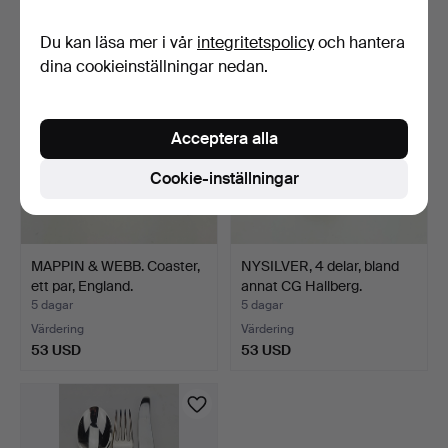
53 USD
53 USD
Du kan läsa mer i vår
integritetspolicy
och hantera
dina cookieinställningar nedan.
Acceptera alla
Cookie-inställningar
MAPPIN & WEBB. Coaster,
NYSILVER, 4 delar, bland
ett par, England.
annat CG Hallberg.
5 dagar
5 dagar
Värdering
Värdering
53 USD
53 USD