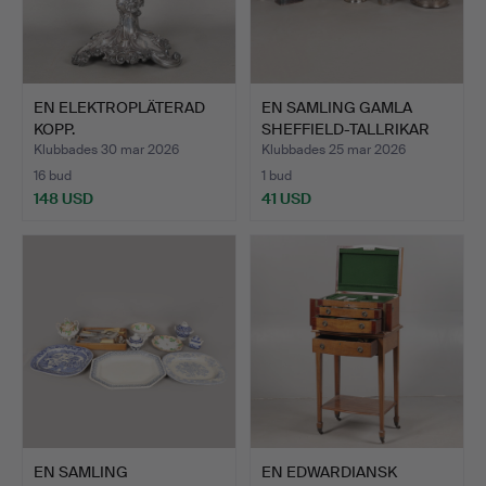
EN ELEKTROPLÄTERAD
EN SAMLING GAMLA
KOPP.
SHEFFIELD-TALLRIKAR
OCH P…
Klubbades 30 mar 2026
Klubbades 25 mar 2026
16 bud
1 bud
148 USD
41 USD
EN SAMLING
EN EDWARDIANSK