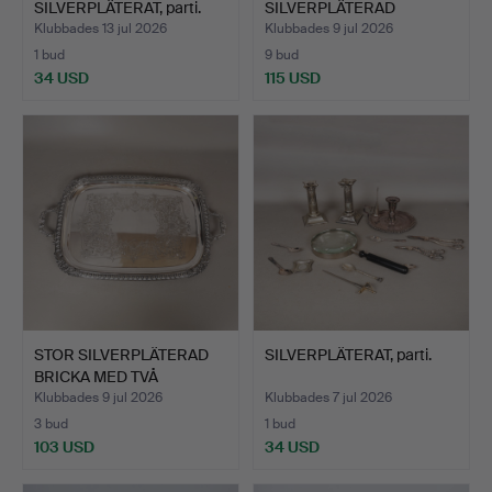
SILVERPLÄTERAT, parti.
SILVERPLÄTERAD
JAKTFLASKA OCH …
Klubbades 13 jul 2026
Klubbades 9 jul 2026
1 bud
9 bud
34 USD
115 USD
STOR SILVERPLÄTERAD
SILVERPLÄTERAT, parti.
BRICKA MED TVÅ
HANDTAG…
Klubbades 9 jul 2026
Klubbades 7 jul 2026
3 bud
1 bud
103 USD
34 USD