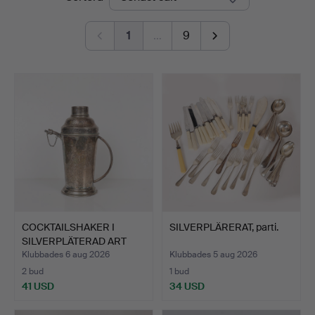
1
…
9
COCKTAILSHAKER I
SILVERPLÄRERAT, parti.
SILVERPLÄTERAD ART
DÉCO.
Klubbades 6 aug 2026
Klubbades 5 aug 2026
2 bud
1 bud
41 USD
34 USD