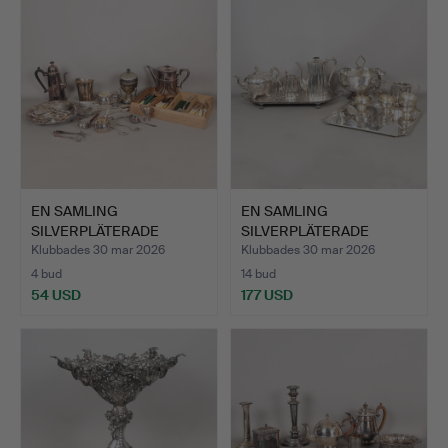
EN SAMLING
EN SAMLING
SILVERPLÄTERADE
SILVERPLÄTERADE
VAROR (ANTAL).
VAROR (ANTAL).
Klubbades 30 mar 2026
Klubbades 30 mar 2026
4 bud
14 bud
54 USD
177 USD