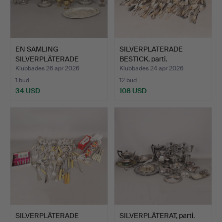
EN SAMLING
SILVERPLATERADE
SILVERPLÄTERADE
BESTICK, parti.
VAROR (ANTAL).
Klubbades 26 apr 2026
Klubbades 24 apr 2026
1 bud
12 bud
34 USD
108 USD
SILVERPLÄTERADE
SILVERPLÄTERAT, parti.