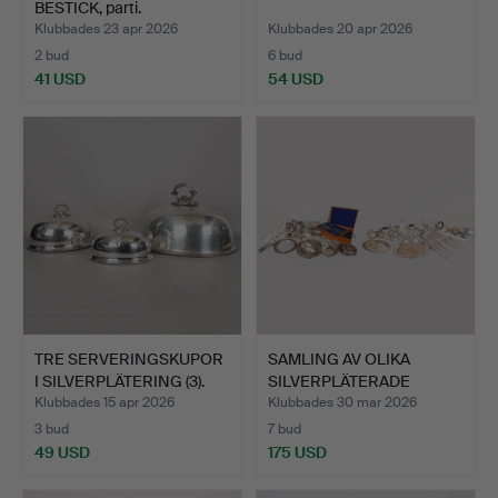
BESTICK, parti.
Klubbades 23 apr 2026
Klubbades 20 apr 2026
2 bud
6 bud
41 USD
54 USD
TRE SERVERINGSKUPOR
SAMLING AV OLIKA
I SILVERPLÄTERING (3).
SILVERPLÄTERADE
VAROR (AN…
Klubbades 15 apr 2026
Klubbades 30 mar 2026
3 bud
7 bud
49 USD
175 USD