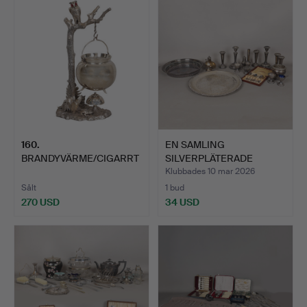
föremål
160
.
EN SAMLING
BRANDYVÄRME/CIGARRT
SILVERPLÄTERADE
ÄNDARE, VIKTORIANSK
VAROR (ANTAL).
Klubbades 10 mar 2026
NYH…
Sålt
1 bud
270 USD
34 USD