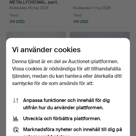
METALLFÖREMÅL, parti.
Klubbades 19 maj 2026
Klubbades 7 maj 2026
1 bud
1 bud
34 USD
34 USD
Vi använder cookies
Denna tjänst är en del av Auctionet-plattformen.
Vissa cookies är nödvändiga för att tillhandahålla
tjänsten, medan du kan hantera eller återkalla ditt
samtycke för de som används för att:
SILVERPLÄTERADE
SILVERPLÄTERAT, parti.
Anpassa funktioner och innehåll för dig
BESTICK, parti.
utifrån hur du använder plattformen.
Klubbades 4 maj 2026
Klubbades 30 apr 2026
1 bud
2 bud
Utveckla och förbättra plattformen.
34 USD
41 USD
Marknadsföra nyheter och innehåll till dig på