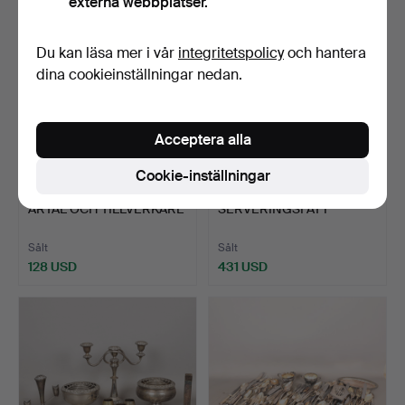
externa webbplatser.
Du kan läsa mer i vår
integritetspolicy
och hantera
dina cookieinställningar nedan.
Acceptera alla
Cookie-inställningar
28
.
SILVER, DIVERSE
106
.
TRE NÄSTAN LIKA
ÅRTAL OCH TILLVERKARE
SERVERINGSFAT I
(6).
FÖRSILVRAD…
Sålt
Sålt
128 USD
431 USD