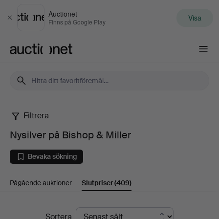
Auctionet
Visa
Stäng
Finns på Google Play
Auctionet.com
Filtrera
Nysilver
Nysilver på Bishop & Miller
på
Bevaka sökning
Bishop
Pågående auktioner
Slutpriser
(409)
&
Miller
Slutpriser
Sortera