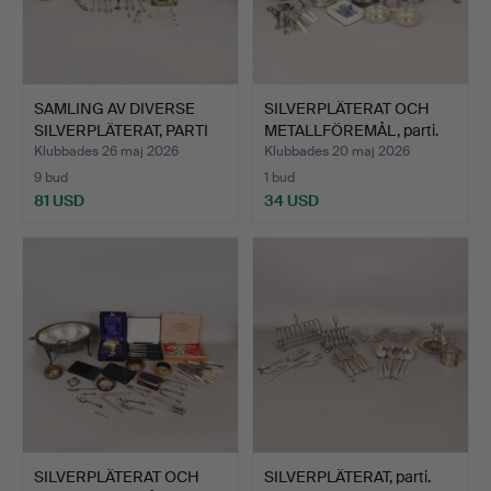
SAMLING AV DIVERSE
SILVERPLÄTERAT OCH
SILVERPLÄTERAT, PARTI
METALLFÖREMÅL, parti.
S…
Klubbades 26 maj 2026
Klubbades 20 maj 2026
9 bud
1 bud
81 USD
34 USD
SILVERPLÄTERAT OCH
SILVERPLÄTERAT, parti.