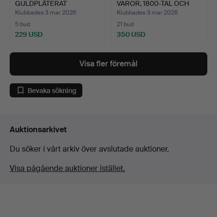
GULDPLÄTERAT
VAROR, 1800-TAL OCH
BESTICKSET.
SENARE…
Klubbades 3 mar 2026
Klubbades 3 mar 2026
5 bud
21 bud
229 USD
350 USD
Visa fler föremål
Bevaka sökning
Auktionsarkivet
Du söker i vårt arkiv över avslutade auktioner.
Visa pågående auktioner istället.