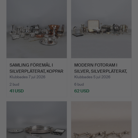
SAMLING FÖREMÅL I
MODERN FOTORAM I
SILVERPLÄTERAT, KOPPAR
SILVER, SILVERPLÄTERAT,
O…
p…
Klubbades 7 jul 2026
Klubbades 5 jul 2026
2 bud
6 bud
41 USD
62 USD