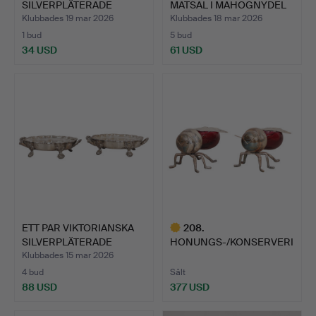
SILVERPLÄTERADE
MATSAL I MAHOGNYDEL
VAROR, WEDGWOOD…
AV SILV…
Klubbades 19 mar 2026
Klubbades 18 mar 2026
1 bud
5 bud
34 USD
61 USD
ETT PAR VIKTORIANSKA
208
.
SILVERPLÄTERADE
HONUNGS-/KONSERVERI
VÄRME…
NGSKRUKOR, ETT PAR
Klubbades 15 mar 2026
NYSI…
4 bud
Sålt
88 USD
377 USD
Utvalt