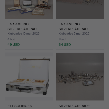
EN SAMLING
EN SAMLING
SILVERPLÄTERADE
SILVERPLÄTERADE
VAROR (ANTAL).
VAROR (ANTAL).
Klubbades 10 mar 2026
Klubbades 5 mar 2026
4 bud
1 bud
49 USD
34 USD
ETT SOLINGEN
SILVERPLÄTERADE