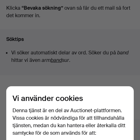
auktioner
Klicka
“Bevaka sökning”
ovan så får du ett mail så fort
det kommer in.
Söktips
Vi söker automatiskt delar av ord. Söker du på
band
hittar vi även
arm
band
sur
.
Här är föremål från vårt arkiv som
Vi använder cookies
matchar din sökning
Denna tjänst är en del av Auctionet-plattformen.
Visa alla föremål
Vissa cookies är nödvändiga för att tillhandahålla
tjänsten, medan du kan hantera eller återkalla ditt
samtycke för de som används för att: