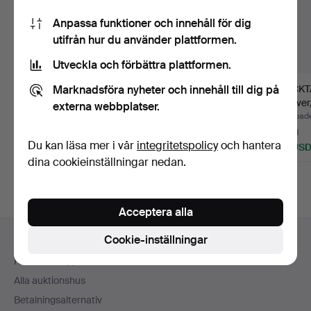
Anpassa funktioner och innehåll för dig
utifrån hur du använder plattformen.
Utveckla och förbättra plattformen.
Marknadsföra nyheter och innehåll till dig på
COCKTAILGLAS, 14 st,
COASTERS,
COCKT
GAB, nysilver, delvis…
6+1+6+6+2+1 dlr,
nysilver
externa webbplatser.
vitmetall, olik…
19…
Klubbades 3 jul 2026
Klubbades 30 jun 2026
Klubbade
25 bud
Värdering
6 bud
Du kan läsa mer i vår
integritetspolicy
och hantera
153 USD
106 USD
48 US
dina cookieinställningar nedan.
Acceptera alla
Sidfotsnavigation
Cookie-inställningar
Hjälp och kontakt
Kontakta support
Alla auktionshus
Betalningsalternativ