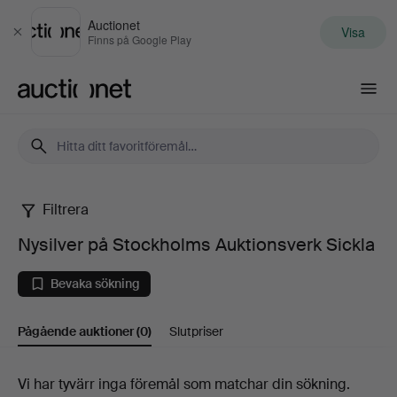
Auctionet
Visa
Stäng
Finns på Google Play
Auctionet.com
Filtrera
Nysilver
Nysilver på Stockholms Auktionsverk Sickla
på
Bevaka sökning
Stockholms
Pågående auktioner
(0)
Slutpriser
Auktionsverk
Sickla
Pågående
Vi har tyvärr inga föremål som matchar din sökning.