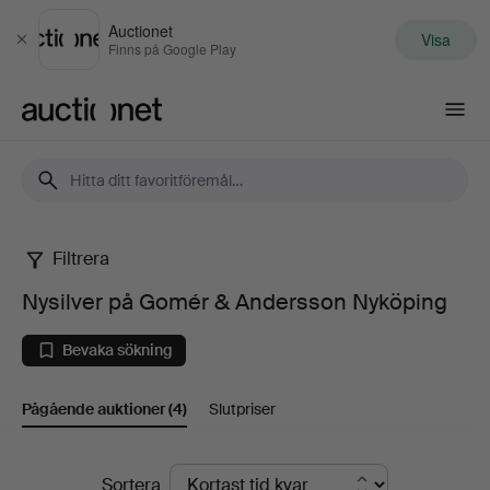
Auctionet
Visa
Stäng
Finns på Google Play
Auctionet.com
Filtrera
Nysilver
Nysilver på Gomér & Andersson Nyköping
på
Bevaka sökning
Gomér
Pågående auktioner
(4)
Slutpriser
&
Andersson
Pågående
Sortera