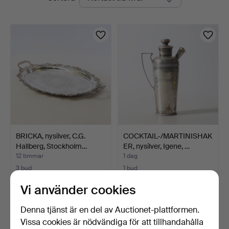
auktioner
Nyköping
BRICKA, nysilver, C.G.
COCKTAIL-/MARTINISHAK
Hallberg, Stockholm…
ER, nysilver, Igene, …
12 timmar
1 dag
3 bud
1 bud
43 USD
32 USD
Vi använder cookies
Denna tjänst är en del av Auctionet-plattformen.
Vissa cookies är nödvändiga för att tillhandahålla