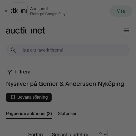
Auctionet
Visa
Stäng
Finns på Google Play
Auctionet.com
Filtrera
Nysilver
Nysilver på Gomér & Andersson Nyköping
på
Bevaka sökning
Gomér
Pågående auktioner
(3)
Slutpriser
&
Andersson
Pågående
Sortera