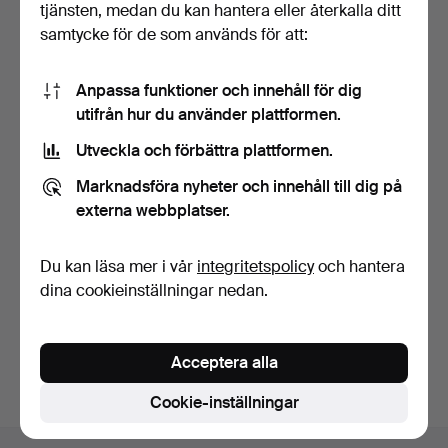
tjänsten, medan du kan hantera eller återkalla ditt
samtycke för de som används för att:
Anpassa funktioner och innehåll för dig
utifrån hur du använder plattformen.
Utveckla och förbättra plattformen.
VÄSKBYGEL, nysilver med
stenar, 1900-tal.
Marknadsföra nyheter och innehåll till dig på
3 dagar
externa webbplatser.
Värdering
64 USD
Du kan läsa mer i vår
integritetspolicy
och hantera
dina cookieinställningar nedan.
Bevaka sökning
Du kan också söka i
vårt arkiv med avslutade auktioner
.
Acceptera alla
Cookie-inställningar
Sidfotsnavigation