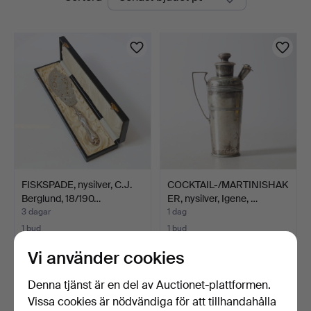
auktioner
Nyköping
FISKSPADE, nysilver, C.J.
COCKTAIL-/MARTINISHAK
Berglund, 18/190…
ER, nysilver, Igene, …
3 dagar
1 dag
1 bud
1 bud
32 USD
32 USD
Vi använder cookies
Denna tjänst är en del av Auctionet-plattformen.
Vissa cookies är nödvändiga för att tillhandahålla