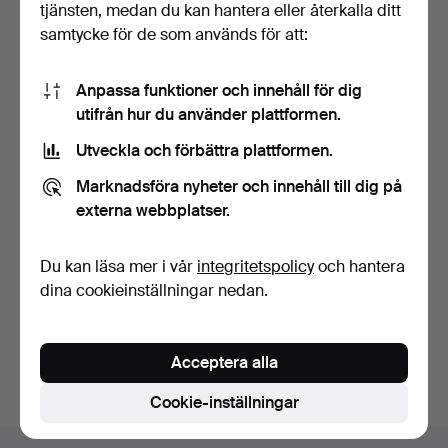
tjänsten, medan du kan hantera eller återkalla ditt
samtycke för de som används för att:
Anpassa funktioner och innehåll för dig
utifrån hur du använder plattformen.
Utveckla och förbättra plattformen.
VAS, nysilver, tidigt 1900-
tal. Jugend.
Marknadsföra nyheter och innehåll till dig på
17 dagar
externa webbplatser.
Värdering
85 USD
Du kan läsa mer i vår
integritetspolicy
och hantera
dina cookieinställningar nedan.
Bevaka sökning
Du kan också söka i
vårt arkiv med avslutade auktioner
.
Acceptera alla
Cookie-inställningar
Sidfotsnavigation