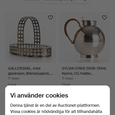
auktioner
GALLERSKÅL, med
SYLVIA STAVE (1908-1994).
glasinsats, Wienerjugend, …
Kanna, CG Hallbe…
17 dagar
17 dagar
3 bud
3 bud
43 USD
128 USD
Vi använder cookies
Denna tjänst är en del av Auctionet-plattformen.
Vissa cookies är nödvändiga för att tillhandahålla