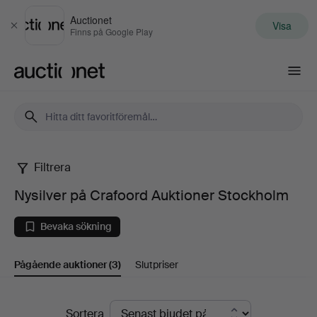
Auctionet
Visa
Stäng
Finns på Google Play
Auctionet.com
Filtrera
Nysilver
Nysilver på Crafoord Auktioner Stockholm
på
Bevaka sökning
Crafoord
Pågående auktioner
(3)
Slutpriser
Auktioner
Stockholm
Pågående
Sortera