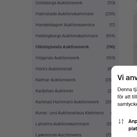
Göteborgs Auktionsverk
(113)
Halmstads Auktionskammare
(235)
Handelslagret Auktionsservice
(17)
Helsingborgs Auktionskammare
(914)
Hälsinglands Auktionsverk
(116)
Höganäs Auktionsverk
(193)
Höörs Auktionshall
(85)
Vi an
Kalmar Auktionsverk
(253)
Denna tj
Karljohan Auktioner
(26)
för att t
Karlstad Hammarö Auktionsverk
(330)
samtycke
Kunst- und Auktionshaus Kleinhenz
(3)
Anp
Laholms Auktionskammare
(132)
pla
Lawrences Auctioneers
(732)