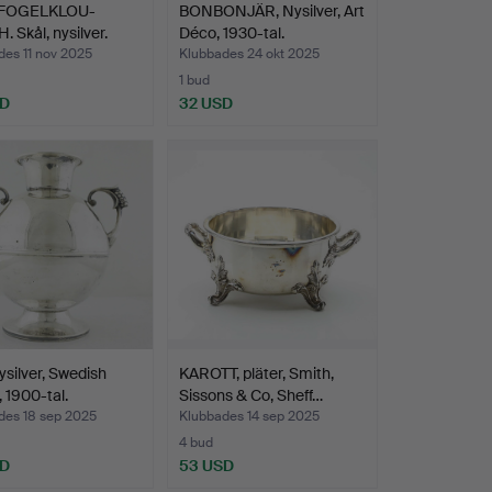
 FOGELKLOU-
BONBONJÄR, Nysilver, Art
 Skål, nysilver.
Déco, 1930-tal.
des 11 nov 2025
Klubbades 24 okt 2025
1 bud
SD
32 USD
ysilver, Swedish
KAROTT, pläter, Smith,
 1900-tal.
Sissons & Co, Sheff…
des 18 sep 2025
Klubbades 14 sep 2025
4 bud
SD
53 USD