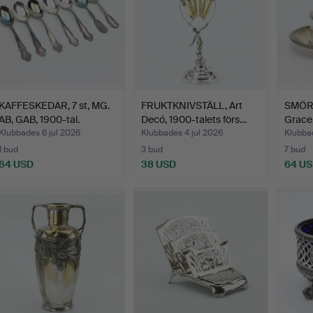
KAFFESKEDAR, 7 st, MG.
FRUKTKNIVSTÄLL, Art
SMÖR
AB, GAB, 1900-tal.
Decó, 1900-talets förs…
Grace, 
Klubbades 6 jul 2026
Klubbades 4 jul 2026
Klubba
1 bud
3 bud
7 bud
64 USD
38 USD
64 U