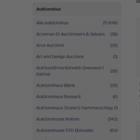
S
Auktionshus
Alla auktionshus
(11 698)
Acreman St Auctioneers & Valuers
(38)
Arce Auctions
(29)
Art and Design Auctions
(3)
Auktionsfirma Kenneth Svensson i
(26)
Kalmar
Auktionshaus Blank
(29)
Auktionshaus Bossard
(6)
Auktionshaus Stuber's Hammerschlag
(1)
Auktionshuset Kolonn
(343)
Auktionshuset STO Bohuslän
(60)