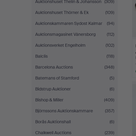
Auktionshuset Thelin & Johansson
(309)
Auktionshuset Thörner & Ek
(109)
Auktionskammaren Sydost Kalmar
(94)
Auktionsmagasinet Vänersborg
(112)
Auktionsverket Engelholm
(102)
Balclis
(118)
Barcelona Auctions
(348)
Batemans of Stamford
(5)
Bidstrup Auktioner
(6)
Bishop & Miller
(409)
Björnssons Auktionskammare
(357)
Borås Auktionshall
(6)
Chalkwell Auctions
(239)