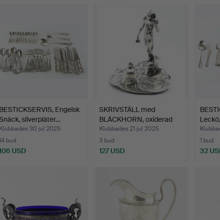
BESTICKSERVIS, Engelsk
SKRIVSTÄLL med
BESTI
Snäck, silverpläter…
BLÄCKHORN, oxiderad
Leckö,
metall,…
Klubbades 30 jul 2025
Klubbades 21 jul 2025
Klubba
14 bud
3 bud
1 bud
106 USD
127 USD
32 US