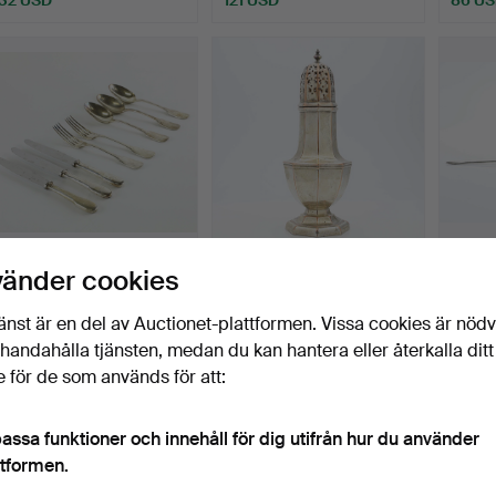
BESTICK, 8 st, nysilver,
SOCKERRUSKA,
BREVKN
vänder cookies
Orfèvrerie Christ…
silverpläterad, England,
Dufva,
tidi…
Klubbades 15 mar 2026
Klubbades 15 mar 2026
Klubba
änst är en del av Auctionet-plattformen. Vissa cookies är nöd
2 bud
4 bud
1 bud
illhandahålla tjänsten, medan du kan hantera eller återkalla ditt
43 USD
59 USD
32 US
 för de som används för att:
assa funktioner och innehåll för dig utifrån hur du använder
ttformen.