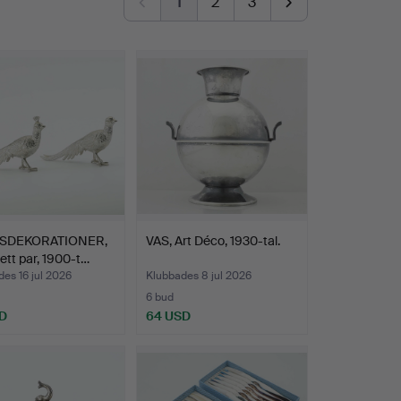
1
2
3
SDEKORATIONER,
VAS, Art Déco, 1930-tal.
 ett par, 1900-t…
es 16 jul 2026
Klubbades 8 jul 2026
6 bud
D
64 USD