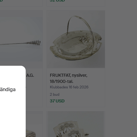
IV, nysilver, A.G.
FRUKTFAT, nysilver,
 1800-tal.
18/1900-tal.
des 16 feb 2026
Klubbades 16 feb 2026
vändiga
2 bud
D
37 USD