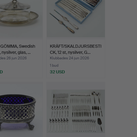
GÖMMA, Swedish
KRÄFT/SKALDJURSBESTI
nysilver, glas, …
CK, 12 st, nysilver, G…
des 26 jun 2026
Klubbades 24 jun 2026
1 bud
SD
32 USD