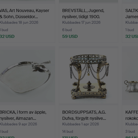
VAS, Art Nouveau, Kayser
BREVSTÄLL, Jugend,
SALTKA
& Sohn, Düsseldor…
nysilver, tidigt 1900.
James
Klubbades 18 jun 2026
Klubbades 17 jun 2026
Klubba
1 bud
6 bud
1 bud
32 USD
59 USD
32 US
BRICKA, i form av äpple,
BORDSUPPSATS, A.G.
KAFFES
nysilver, Almazan…
Dufva, förgyllt nysilve…
rokoko
Klubbades 9 apr 2026
Klubbades 1 apr 2026
Klubba
1 bud
14 bud
3 bud
32 USD
121 USD
86 U