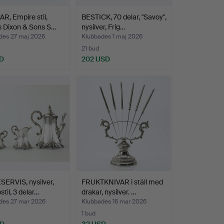
R, Empire stil,
BESTICK, 70 delar, "Savoy",
 Dixon & Sons S…
nysilver, Frig…
des 27 maj 2026
Klubbades 1 maj 2026
21 bud
D
202 USD
ERVIS, nysilver,
FRUKTKNIVAR i ställ med
stil, 3 delar…
drakar, nysilver. …
des 27 mar 2026
Klubbades 16 mar 2026
1 bud
SD
32 USD