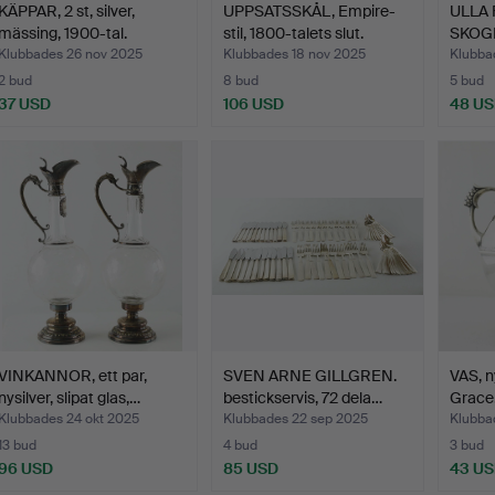
KÄPPAR, 2 st, silver,
UPPSATSSKÅL, Empire-
ULLA
mässing, 1900-tal.
stil, 1800-talets slut.
SKOGH.
Klubbades 26 nov 2025
Klubbades 18 nov 2025
Klubba
2 bud
8 bud
5 bud
37 USD
106 USD
48 U
VINKANNOR, ett par,
SVEN ARNE GILLGREN.
VAS, n
nysilver, slipat glas,…
bestickservis, 72 dela…
Grace,
Klubbades 24 okt 2025
Klubbades 22 sep 2025
Klubba
13 bud
4 bud
3 bud
96 USD
85 USD
43 U