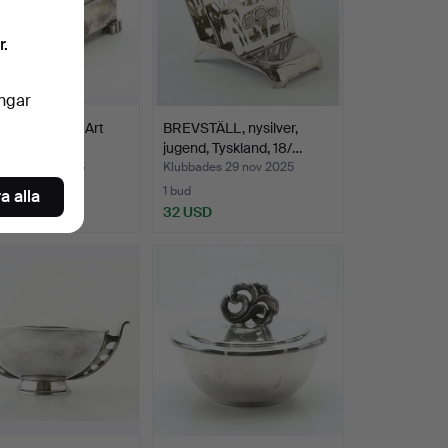
r.
ingar
K, Nysilver, Art
BREVSTÄLL, nysilver,
1930-tal.
jugend, Tyskland, 18/…
des 8 dec 2025
Klubbades 29 nov 2025
1 bud
a alla
SD
32 USD