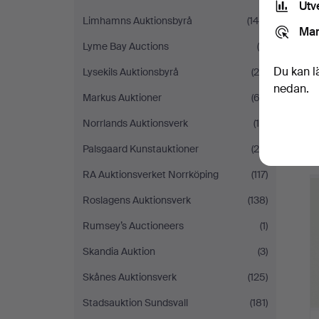
Utv
Limhamns Auktionsbyrå
(149)
Mar
Lyme Bay Auctions
(9)
Du kan l
Lysekils Auktionsbyrå
(28)
nedan.
Markus Auktioner
(63)
Norrlands Auktionsverk
(16)
Palsgaard Kunstauktioner
(20)
RA Auktionsverket Norrköping
(117)
Roslagens Auktionsverk
(138)
Rumsey’s Auctioneers
(1)
Skandia Auktion
(3)
Skånes Auktionsverk
(125)
Stadsauktion Sundsvall
(181)