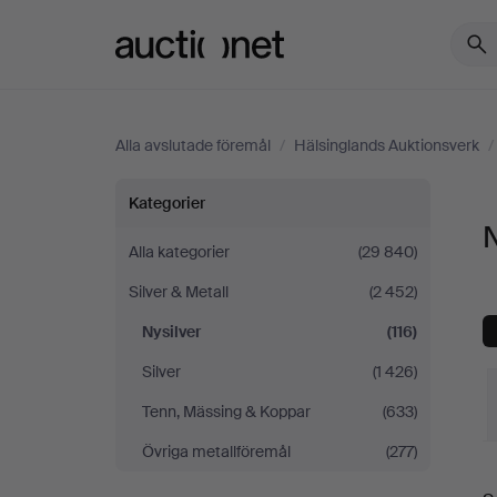
Auctionet.com
Alla avslutade föremål
/
Hälsinglands Auktionsverk
/
Nysilver
Kategorier
N
på
Alla kategorier
(29 840)
Silver & Metall
(2 452)
Hälsinglands
Nysilver
(116)
Auktionsverk
Silver
(1 426)
Tenn, Mässing & Koppar
(633)
Övriga metallföremål
(277)
S