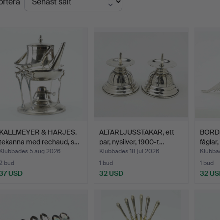
ortera
KALLMEYER & HARJES.
ALTARLJUSSTAKAR, ett
BORD
tekanna med rechaud, s…
par, nysilver, 1900-t…
fåglar,
Klubbades 5 aug 2026
Klubbades 18 jul 2026
Klubbad
2 bud
1 bud
1 bud
37 USD
32 USD
32 US