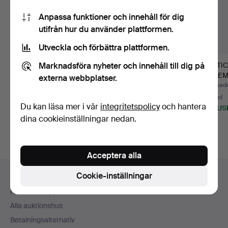
Anpassa funktioner och innehåll för dig
utifrån hur du använder plattformen.
Utveckla och förbättra plattformen.
Marknadsföra nyheter och innehåll till dig på
BESTICK . 131 delar,
BESTICK. Nils Johan
BESTI
"Olga", nysilver, Hal…
"Amsterdam" mm, 122
G. MEM
externa webbplatser.
de…
"Patric
Klubbades 13 jan 2022
Klubbades 31 mar 2023
Klubbade
37 bud
34 bud
22 bud
Du kan läsa mer i vår
integritetspolicy
och hantera
528 USD
201 USD
276 US
dina cookieinställningar nedan.
Acceptera alla
Sidfotsnavigation
Cookie-inställningar
Hjälp och kontakt
Kontakta support
Alla auktionshus
Betalningsalternativ