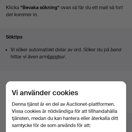
auktioner
Klicka
“Bevaka sökning”
ovan så får du ett mail så fort
det kommer in.
Söktips
Vi söker automatiskt delar av ord. Söker du på
band
hittar vi även
arm
band
sur
.
Här är föremål från vårt arkiv som
Vi använder cookies
matchar din sökning
Denna tjänst är en del av Auctionet-plattformen.
Visa alla föremål
Vissa cookies är nödvändiga för att tillhandahålla
tjänsten, medan du kan hantera eller återkalla ditt
samtycke för de som används för att: