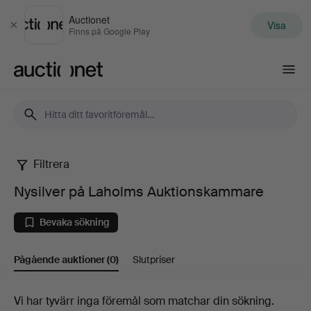
Auctionet
Visa
Stäng
Finns på Google Play
Auctionet.com
Filtrera
Nysilver
Nysilver på Laholms Auktionskammare
på
Bevaka sökning
Laholms
Pågående auktioner
(0)
Slutpriser
Auktionskammare
Pågående
Vi har tyvärr inga föremål som matchar din sökning.