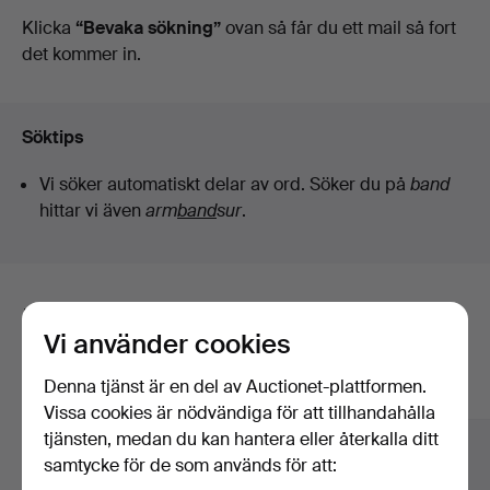
auktioner
Klicka
“Bevaka sökning”
ovan så får du ett mail så fort
det kommer in.
Söktips
Vi söker automatiskt delar av ord. Söker du på
band
hittar vi även
arm
band
sur
.
Här är föremål från vårt arkiv som
Vi använder cookies
matchar din sökning
Denna tjänst är en del av Auctionet-plattformen.
Visa alla föremål
Vissa cookies är nödvändiga för att tillhandahålla
tjänsten, medan du kan hantera eller återkalla ditt
samtycke för de som används för att: