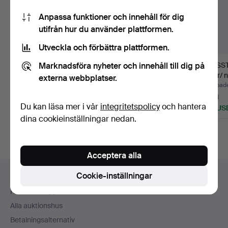
Anpassa funktioner och innehåll för dig
utifrån hur du använder plattformen.
Utveckla och förbättra plattformen.
Marknadsföra nyheter och innehåll till dig på
HENNING SEIDELIN.
JUST ANDERSEN.
LJUSST
BESTICKUPPSÄTTNIN
BESTICKUPPSATS, 179
silver/ 
externa webbplatser.
G, 37 d…
delar, …
bruttov
Klubbades 16 jul 2026
Klubbades 8 jul 2026
Klubbade
11 bud
4 bud
3 bud
Du kan läsa mer i vår
integritetspolicy
och hantera
75 USD
43 USD
106 US
dina cookieinställningar nedan.
Acceptera alla
Sidfotsnavigation
Cookie-inställningar
Hjälp och kontakt
Kontakta support
Alla auktionshus
Betalningsalternativ