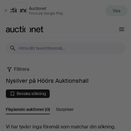
Auctionet
Visa
Stäng
Finns på Google Play
Auctionet.com
Filtrera
Nysilver
Nysilver på Höörs Auktionshall
på
Bevaka sökning
Höörs
Pågående auktioner
(0)
Slutpriser
Auktionshall
Pågående
Vi har tyvärr inga föremål som matchar din sökning.