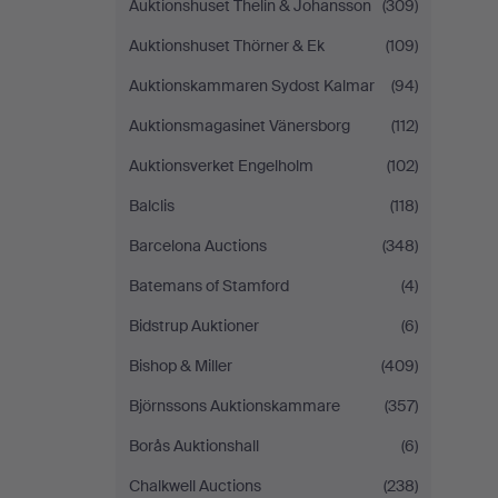
Auktionshuset Thelin & Johansson
(309)
Auktionshuset Thörner & Ek
(109)
Auktionskammaren Sydost Kalmar
(94)
Auktionsmagasinet Vänersborg
(112)
Auktionsverket Engelholm
(102)
Balclis
(118)
Barcelona Auctions
(348)
Batemans of Stamford
(4)
Bidstrup Auktioner
(6)
Bishop & Miller
(409)
Björnssons Auktionskammare
(357)
Borås Auktionshall
(6)
Chalkwell Auctions
(238)