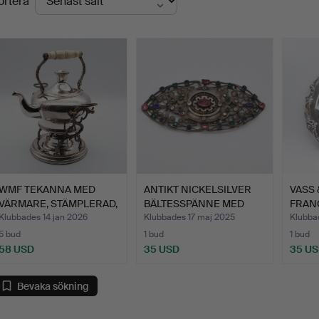
ortera
WMF TEKANNA MED
ANTIKT NICKELSILVER
VASS 
VÄRMARE, STÄMPLERAD,
BÄLTESSPÄNNE MED
FRAN
ANTIK…
MARKA…
SILVE
Klubbades 14 jan 2026
Klubbades 17 maj 2025
Klubba
5 bud
1 bud
1 bud
58 USD
35 USD
35 U
Bevaka sökning