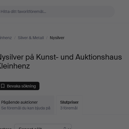
einhenz
/
Silver & Metall
/
Nysilver
ysilver på Kunst- und Auktionshaus
Kleinhenz
Bevaka sökning
Pågående auktioner
Slutpriser
Se föremål du kan bjuda på
3 föremål
lutpriser