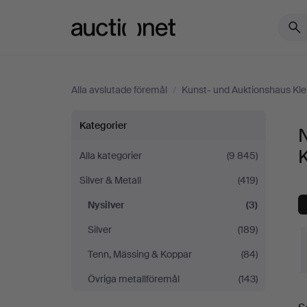
Auctionet.com
Alla avslutade föremål
/
Kunst- und Auktionshaus Kl
Nysilver
Kategorier
N
på
Alla kategorier
(9 845)
Silver & Metall
(419)
Kunst-
Nysilver
(3)
und
Silver
(189)
Auktionshaus
Tenn, Mässing & Koppar
(84)
Övriga metallföremål
(143)
Kleinhenz
S