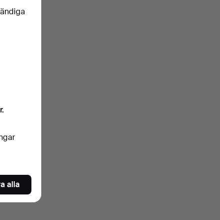
vändiga
r.
ingar
a alla