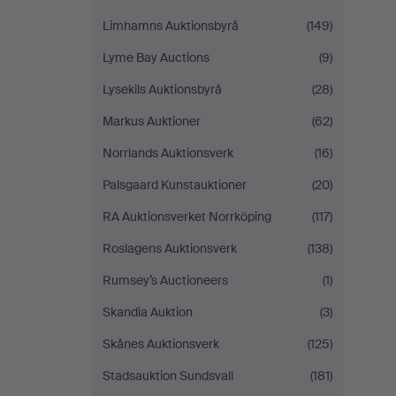
Limhamns Auktionsbyrå
(149)
Lyme Bay Auctions
(9)
Lysekils Auktionsbyrå
(28)
Markus Auktioner
(62)
Norrlands Auktionsverk
(16)
Palsgaard Kunstauktioner
(20)
RA Auktionsverket Norrköping
(117)
Roslagens Auktionsverk
(138)
Rumsey’s Auctioneers
(1)
Skandia Auktion
(3)
Skånes Auktionsverk
(125)
Stadsauktion Sundsvall
(181)