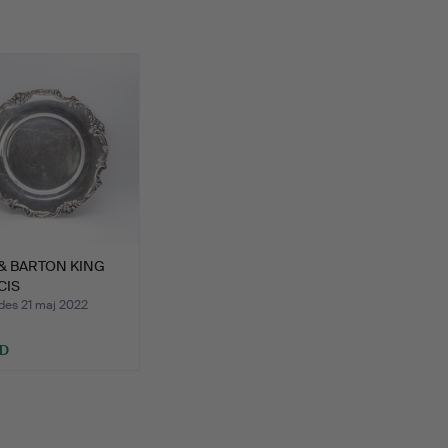
& BARTON KING
CIS
RPLÄTERAD …
des 21 maj 2022
SD