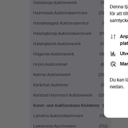
Göteborgs Auktionsverk
(113)
Denna tj
Halmstads Auktionskammare
(235)
för att t
samtycke
Handelslagret Auktionsservice
(17)
Helsingborgs Auktionskammare
(912)
Anp
pla
Hälsinglands Auktionsverk
(116)
Utv
Höganäs Auktionsverk
(193)
Mar
Höörs Auktionshall
(85)
Kalmar Auktionsverk
(252)
Du kan l
Karljohan Auktioner
(25)
nedan.
Karlstad Hammarö Auktionsverk
(330)
Kunst- und Auktionshaus Kleinhenz
(3)
Laholms Auktionskammare
(132)
Lawrences Auctioneers
(732)