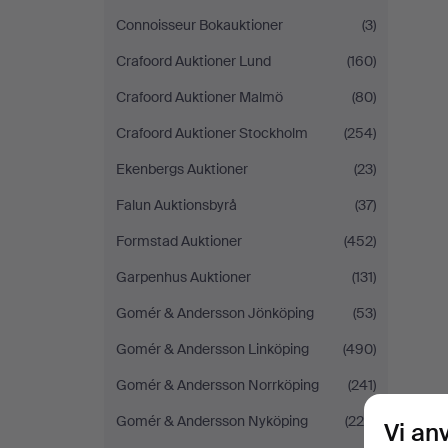
Connoisseur Bokauktioner
(3)
Crafoord Auktioner Lund
(160)
Crafoord Auktioner Malmö
(80)
Crafoord Auktioner Stockholm
(254)
Ekenbergs Auktioner
(23)
Falun Auktionsbyrå
(37)
Formstad Auktioner
(452)
Garpenhus Auktioner
(131)
Gomér & Andersson Jönköping
(53)
Gomér & Andersson Linköping
(490)
Gomér & Andersson Norrköping
(241)
Gomér & Andersson Nyköping
(220)
Vi an