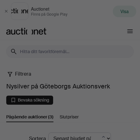
Auctionet
Visa
Stäng
Finns på Google Play
Auctionet.com
Filtrera
Nysilver
Nysilver på Göteborgs Auktionsverk
på
Bevaka sökning
Göteborgs
Pågående auktioner
(3)
Slutpriser
Auktionsverk
Pågående
Sortera