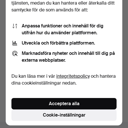
tjänsten, medan du kan hantera eller återkalla ditt
samtycke för de som används för att:
Anpassa funktioner och innehåll för dig
utifrån hur du använder plattformen.
Utveckla och förbättra plattformen.
CHAMPAGNEKYLARE med
hänklar, nysilver.
Marknadsföra nyheter och innehåll till dig på
6 dagar
externa webbplatser.
Värdering
106 USD
Du kan läsa mer i vår
integritetspolicy
och hantera
dina cookieinställningar nedan.
Bevaka sökning
Du kan också söka i
vårt arkiv med avslutade auktioner
.
Acceptera alla
Cookie-inställningar
Sidfotsnavigation