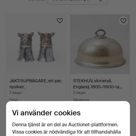
auktioner
JAKT/SUPBÄGARE, ett par,
STEKHUV, vitmetall,
nysilver.
England, 1800-/1900-ta…
7 dagar
3 dagar
1 bud
Värdering
37 USD
106 USD
Vi använder cookies
Denna tjänst är en del av Auctionet-plattformen.
Vissa cookies är nödvändiga för att tillhandahålla