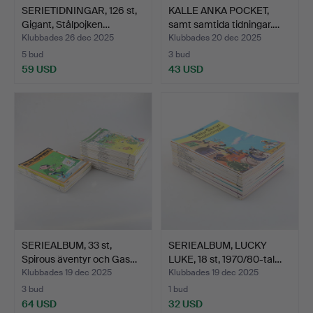
SERIETIDNINGAR, 126 st,
KALLE ANKA POCKET,
Gigant, Stålpojken…
samt samtida tidningar.…
Klubbades 26 dec 2025
Klubbades 20 dec 2025
5 bud
3 bud
59 USD
43 USD
SERIEALBUM, 33 st,
SERIEALBUM, LUCKY
Spirous äventyr och Gas…
LUKE, 18 st, 1970/80-tal…
Klubbades 19 dec 2025
Klubbades 19 dec 2025
3 bud
1 bud
64 USD
32 USD