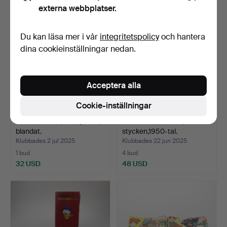
externa webbplatser.
Du kan läsa mer i vår
integritetspolicy
och hantera
dina cookieinställningar nedan.
Acceptera alla
Cookie-inställningar
SERIEALBUM, 32 stycken,
SERIETIDNINGAR, 36
blandat.
stycken,1950-tal.
Klubbades 2 jul 2025
Klubbades 22 jun 2025
1 bud
4 bud
32 USD
48 USD