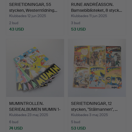
SERIETIDNINGAR, 55
RUNE ANDRÉASSON.
stycken, Westerntidning…
Bamsebiblioteket, 8 styck…
Klubbades 12 jun 2025
Klubbades 11 jun 2025
2 bud
3 bud
43 USD
53 USD
MUMINTROLLEN.
SERIETIDNINGAR, 12
SERIEALBUMEN MUMIN 1-
stycken, "Stålmannen", …
5, Tove…
Klubbades 23 maj 2025
Klubbades 3 maj 2025
6 bud
5 bud
74 USD
53 USD