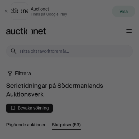
Auctionet
Visa
Stäng
Finns på Google Play
Auctionet.com
Filtrera
Serietidningar
Serietidningar på Södermanlands
på
Auktionsverk
Södermanlands
Bevaka sökning
Auktionsverk
Pågående auktioner
Slutpriser
(53)