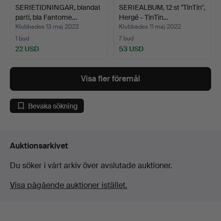
SERIETIDNINGAR, blandat
SERIEALBUM, 12 st "TinTin",
parti, bla Fantome…
Hergé - TinTin…
Klubbades 13 maj 2022
Klubbades 11 maj 2022
1 bud
7 bud
22 USD
53 USD
Visa fler föremål
Bevaka sökning
Auktionsarkivet
Du söker i vårt arkiv över avslutade auktioner.
Visa pågående auktioner istället.