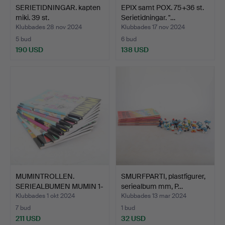
SERIETIDNINGAR. kapten
EPIX samt POX. 75+36 st.
miki. 39 st.
Serietidningar. "…
Klubbades 28 nov 2024
Klubbades 17 nov 2024
5 bud
6 bud
190 USD
138 USD
MUMINTROLLEN.
SMURFPARTI, plastfigurer,
SERIEALBUMEN MUMIN 1-
seriealbum mm, P…
9, Tove…
Klubbades 1 okt 2024
Klubbades 13 mar 2024
7 bud
1 bud
211 USD
32 USD