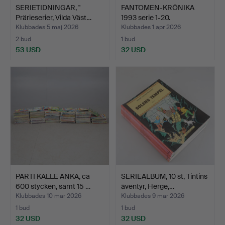
SERIETIDNINGAR, "
FANTOMEN-KRÖNIKA
Prärieserier, Vilda Väst…
1993 serie 1-20.
Klubbades 5 maj 2026
Klubbades 1 apr 2026
2 bud
1 bud
53 USD
32 USD
PARTI KALLE ANKA, ca
SERIEALBUM, 10 st, Tintins
600 stycken, samt 15 …
äventyr, Herge,…
Klubbades 10 mar 2026
Klubbades 9 mar 2026
1 bud
1 bud
32 USD
32 USD