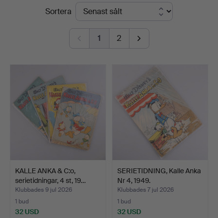
Slutpriser
Sortera
1
2
KALLE ANKA & C:o,
SERIETIDNING, Kalle Anka
serietidningar, 4 st, 19…
Nr 4, 1949.
Klubbades 9 jul 2026
Klubbades 7 jul 2026
1 bud
1 bud
32 USD
32 USD