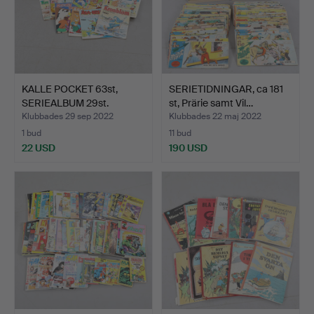
KALLE POCKET 63st,
SERIETIDNINGAR, ca 181
SERIEALBUM 29st.
st, Prärie samt Vil…
Klubbades 29 sep 2022
Klubbades 22 maj 2022
1 bud
11 bud
22 USD
190 USD