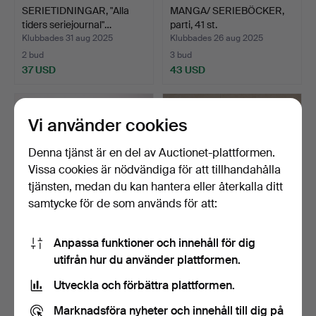
SERIETIDNINGAR, "Alla
MANGA/ SERIEBÖCKER,
tiders seriejournal"…
parti, 41 st.
Klubbades 31 aug 2025
Klubbades 26 aug 2025
2 bud
3 bud
37 USD
43 USD
Vi använder cookies
Denna tjänst är en del av Auctionet-plattformen.
Vissa cookies är nödvändiga för att tillhandahålla
tjänsten, medan du kan hantera eller återkalla ditt
samtycke för de som används för att:
Anpassa funktioner och innehåll för dig
SERIEALBUM, 6 stycken,
SERIETIDNINGAR &
utifrån hur du använder plattformen.
Hergé Tintins ävent…
SERIEALBUM, parti, 1960-
8…
Klubbades 10 jul 2025
Klubbades 4 jul 2025
Utveckla och förbättra plattformen.
2 bud
7 bud
37 USD
64 USD
Marknadsföra nyheter och innehåll till dig på