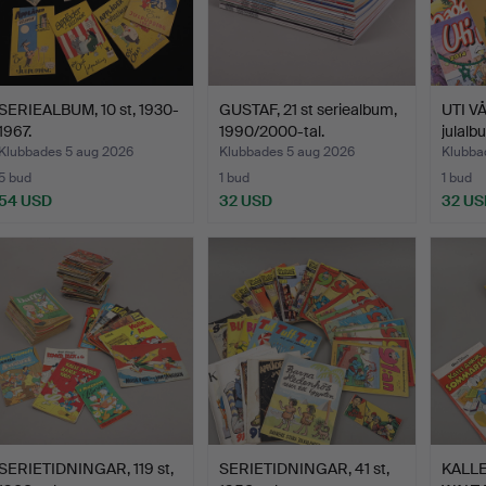
SERIEALBUM, 10 st, 1930-
GUSTAF, 21 st seriealbum,
UTI VÅ
1967.
1990/2000-tal.
julal
Klubbades 5 aug 2026
Klubbades 5 aug 2026
Klubba
5 bud
1 bud
1 bud
54 USD
32 USD
32 US
SERIETIDNINGAR, 119 st,
SERIETIDNINGAR, 41 st,
KALLE