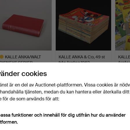
KALLE ANKA/WALT
KALLE ANKA & C:o, 49 st
KALLE
DISNEYS SERIER,
från årgång 1962.
årgång
inbunden å…
Klubbades 11 jun 2026
Klubbades 11 jun 2026
Klubbad
vänder cookies
17 bud
10 bud
5 bud
300 USD
179 USD
426 
änst är en del av Auctionet-plattformen. Vissa cookies är nöd
valt
illhandahålla tjänsten, medan du kan hantera eller återkalla ditt
öremål
 för de som används för att:
assa funktioner och innehåll för dig utifrån hur du använder
ttformen.