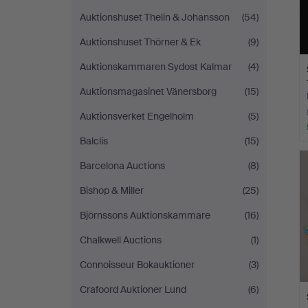
Auktionshuset Thelin & Johansson
(54)
Auktionshuset Thörner & Ek
(9)
Auktionskammaren Sydost Kalmar
(4)
Auktionsmagasinet Vänersborg
(15)
Auktionsverket Engelholm
(5)
Balclis
(15)
Barcelona Auctions
(8)
Bishop & Miller
(25)
Björnssons Auktionskammare
(16)
Chalkwell Auctions
(1)
Connoisseur Bokauktioner
(3)
Crafoord Auktioner Lund
(6)