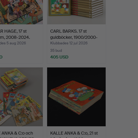
R HAGE, 17 st
CARL BARKS. 17 st
bum, 2008-2024.
guldböcker, 1900/2000-
ta…
des 5 aug 2026
Klubbades 12 jul 2026
35 bud
D
405 USD
 ANKA & C:o och
KALLE ANKA & C:o, 21 st