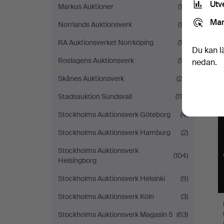
Utv
Markus Auktioner
(16)
Mar
Norrlands Auktionsverk
(18)
RA Auktionsverket Norrköping
(16)
Du kan l
Roslagens Auktionsverk
(14)
nedan.
Skånes Auktionsverk
(26)
Stadsauktion Sundsvall
(116)
Stockholms Auktionsverk Göteborg
(4)
Stockholms Auktionsverk Hamburg
(2)
Stockholms Auktionsverk
(104)
Helsingborg
Stockholms Auktionsverk Helsinki
(9)
Stockholms Auktionsverk Köln
(3)
Stockholms Auktionsverk Magasin 5
(63)