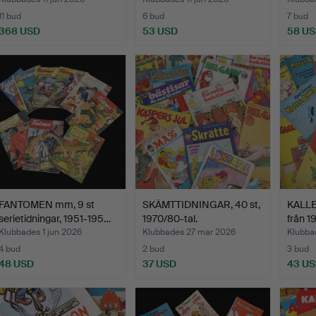
inbun
11 bud
6 bud
7 bud
368 USD
53 USD
58 U
Utvalt
Utvalt
föremål
föremål
FANTOMEN mm, 9 st
SKÄMTTIDNINGAR, 40 st,
KALLE
serietidningar, 1951-195…
1970/80-tal.
från 1
Klubbades 1 jun 2026
Klubbades 27 mar 2026
Klubba
4 bud
2 bud
3 bud
48 USD
37 USD
43 U