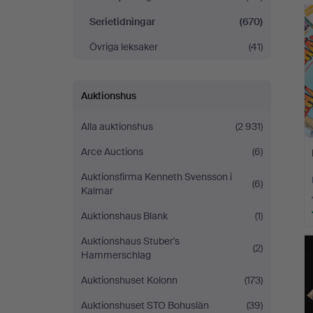
Serietidningar
(670)
Övriga leksaker
(41)
Auktionshus
Alla auktionshus
(2 931)
Arce Auctions
(6)
Auktionsfirma Kenneth Svensson i
(6)
Kalmar
Auktionshaus Blank
(1)
Auktionshaus Stuber's
(2)
Hammerschlag
Auktionshuset Kolonn
(173)
Auktionshuset STO Bohuslän
(39)