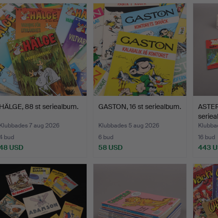
HÄLGE, 88 st seriealbum.
GASTON, 16 st seriealbum.
ASTER
seriea
Klubbades 7 aug 2026
Klubbades 5 aug 2026
Klubba
4 bud
6 bud
16 bud
48 USD
58 USD
443 