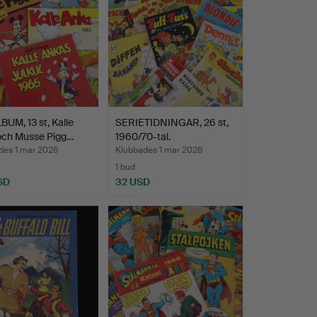
UM, 13 st, Kalle
SERIETIDNINGAR, 26 st,
och Musse Pigg…
1960/70-tal.
des 1 mar 2026
Klubbades 1 mar 2026
1 bud
SD
32 USD