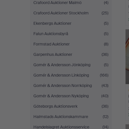
Crafoord Auktioner Malmö
(4)
Crafoord Auktioner Stockholm
(25)
Ekenbergs Auktioner
(5)
Falun Auktionsbyrå
(5)
Formstad Auktioner
(8)
Garpenhus Auktioner
(36)
Gomér & Andersson Jönköping
(5)
Gomér & Andersson Linköping
(166)
Gomér & Andersson Norrköping
(43)
Gomér & Andersson Nyköping
(40)
Göteborgs Auktionsverk
(36)
Halmstads Auktionskammare
(12)
Ut
Handelslagret Auktionsservice
(14)
f