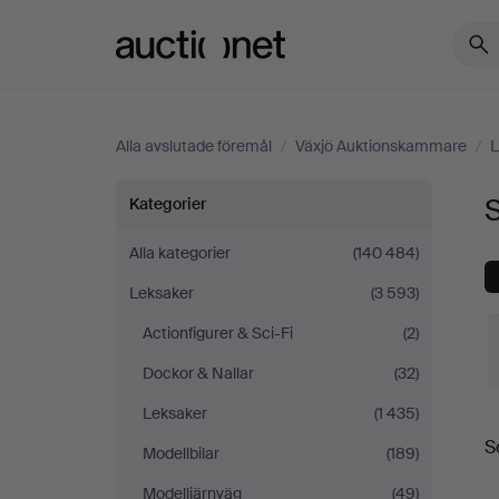
Auctionet.com
Alla avslutade föremål
/
Växjö Auktionskammare
/
L
Serietidningar
Kategorier
på
Alla kategorier
(140 484)
Leksaker
(3 593)
Växjö
Actionfigurer & Sci-Fi
(2)
Auktionskammare
Dockor & Nallar
(32)
Leksaker
(1 435)
S
S
Modellbilar
(189)
Modelljärnväg
(49)