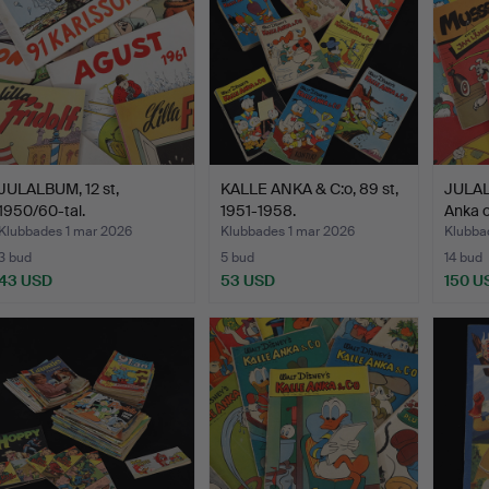
JULALBUM, 12 st,
KALLE ANKA & C:o, 89 st,
JULALB
1950/60-tal.
1951-1958.
Anka 
Klubbades 1 mar 2026
Klubbades 1 mar 2026
Klubba
3 bud
5 bud
14 bud
43 USD
53 USD
150 U