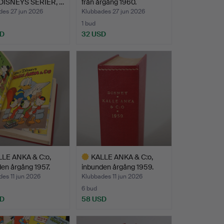
DISNEYS SERIER, …
från årgång 1960.
des 27 jun 2026
Klubbades 27 jun 2026
1 bud
SD
32 USD
LE ANKA & C:o,
KALLE ANKA & C:o,
en årgång 1957.
inbunden årgång 1959.
es 11 jun 2026
Klubbades 11 jun 2026
6 bud
SD
58 USD
Utvalt
föremål