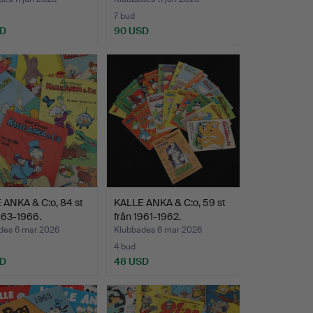
den å…
7 bud
SD
90 USD
 ANKA & C:o, 84 st
KALLE ANKA & C:o, 59 st
963-1966.
från 1961-1962.
des 6 mar 2026
Klubbades 6 mar 2026
4 bud
SD
48 USD