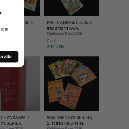
r.
 ANKA & C:o, 35 st
KALLE ANKA & C:o, 35 st
rgång 1965.
från årgång 1964.
ingar
es 11 jun 2026
Klubbades 11 jun 2026
7 bud
USD
394 USD
a alla
LLE ANKA/WALT
WALT DISNEYS SERIER,
YS SERIER,
21 st från 1960-talet.
es 11 jun 2026
Klubbades 11 jun 2026