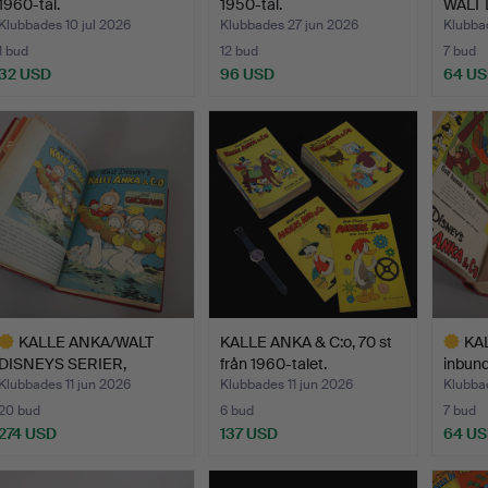
1960-tal.
1950-tal.
WALT 
Klubbades 10 jul 2026
Klubbades 27 jun 2026
Klubba
1 bud
12 bud
7 bud
32 USD
96 USD
64 U
KALLE ANKA/WALT
KALLE ANKA & C:o, 70 st
KAL
DISNEYS SERIER,
från 1960-talet.
inbund
inbunden å…
Klubbades 11 jun 2026
Klubbades 11 jun 2026
Klubbad
20 bud
6 bud
7 bud
274 USD
137 USD
64 U
valt
Utvalt
öremål
föremål