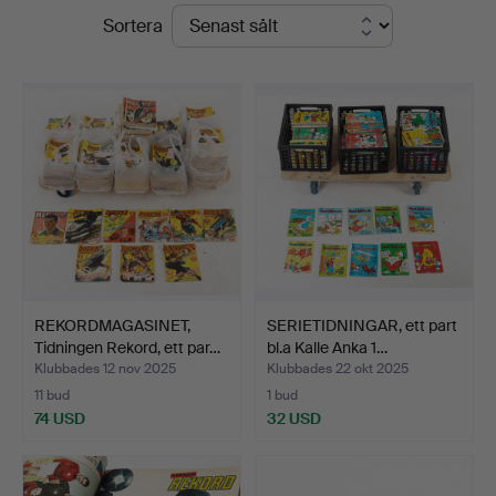
Slutpriser
Sortera
REKORDMAGASINET,
SERIETIDNINGAR, ett part
Tidningen Rekord, ett par…
bl.a Kalle Anka 1…
Klubbades 12 nov 2025
Klubbades 22 okt 2025
11 bud
1 bud
74 USD
32 USD