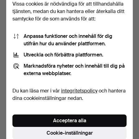
Vissa cookies är nödvändiga för att tillhandahålla
1 bud
16 bud
tjänsten, medan du kan hantera eller återkalla ditt
32 USD
158 USD
samtycke för de som används för att:
Anpassa funktioner och innehåll för dig
utifrån hur du använder plattformen.
Utveckla och förbättra plattformen.
Marknadsföra nyheter och innehåll till dig på
externa webbplatser.
Du kan läsa mer i vår
integritetspolicy
och hantera
KALLE ANKA & C:o, nr 8-
SERIETIDNINGAR,
1950.
samling, 91:an.
dina cookieinställningar nedan.
Klubbades 31 jul 2024
Klubbades 19 jul 2024
1 bud
5 bud
64 USD
53 USD
Acceptera alla
Cookie-inställningar