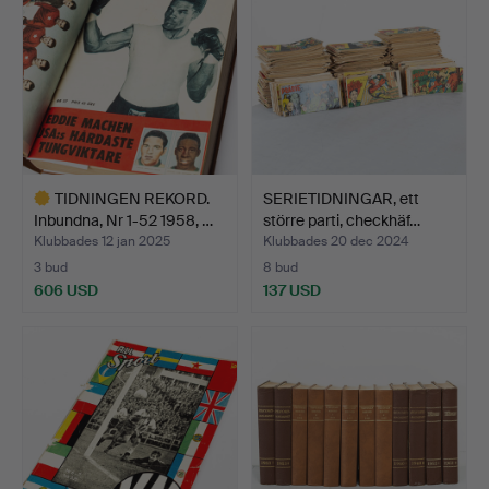
TIDNINGEN REKORD.
SERIETIDNINGAR, ett
Inbundna, Nr 1-52 1958, …
större parti, checkhäf…
Klubbades 12 jan 2025
Klubbades 20 dec 2024
3 bud
8 bud
606 USD
137 USD
Utvalt
föremål