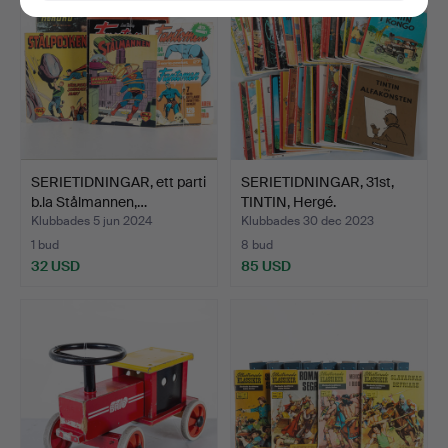
SERIETIDNINGAR, ett parti
SERIETIDNINGAR, 31st,
b.la Stålmannen,…
TINTIN, Hergé.
Klubbades 5 jun 2024
Klubbades 30 dec 2023
1 bud
8 bud
32 USD
85 USD