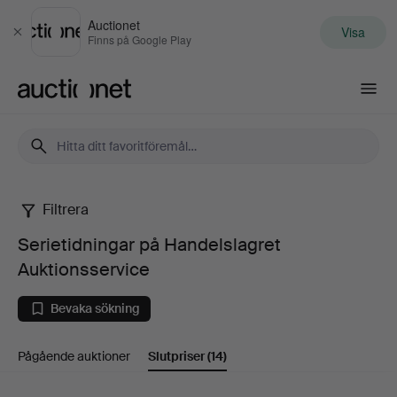
Auctionet
Visa
Stäng
Finns på Google Play
Auctionet.com
Filtrera
Serietidningar
Serietidningar på Handelslagret
på
Auktionsservice
Handelslagret
Bevaka sökning
Auktionsservice
Pågående auktioner
Slutpriser
(14)