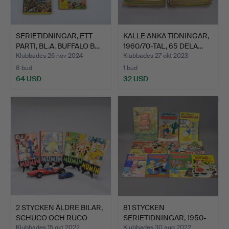
SERIETIDNINGAR, ETT
KALLE ANKA TIDNINGAR,
PARTI, BL.A. BUFFALO B…
1960/70-TAL, 65 DELA…
Klubbades 26 nov 2024
Klubbades 27 okt 2023
8 bud
1 bud
64 USD
32 USD
2 STYCKEN ÄLDRE BILAR,
81 STYCKEN
SCHUCO OCH RUCO
SERIETIDNINGAR, 1950-
SAM…
TAL.
Klubbades 15 okt 2022
Klubbades 30 aug 2022