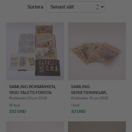
Slutpriser
Sortera
SAMLING BOKMÄRKEN,
SAMLING
1900-TALETS FÖRSTA
SERIETIDNINGAR,
HÄLF…
HELGONET, 15 DELAR.
Klubbades 23 jun 2026
Klubbades 10 jun 2026
18 bud
1 bud
232 USD
32 USD