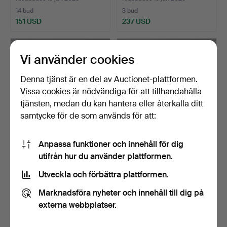
14 bud
3 bud
151 USD
237 USD
Vi använder cookies
Denna tjänst är en del av Auctionet-plattformen.
Vissa cookies är nödvändiga för att tillhandahålla
tjänsten, medan du kan hantera eller återkalla ditt
samtycke för de som används för att:
Anpassa funktioner och innehåll för dig
KALLE ANKA TIDNINGAR I
MUSSE PIGGS JULBOK
utifrån hur du använder plattformen.
PÄRM.
1939, DEN VILDA JAKTEN.
Klubbades 10 jun 2025
Klubbades 7 maj 2025
Utveckla och förbättra plattformen.
6 bud
2 bud
53 USD
37 USD
Marknadsföra nyheter och innehåll till dig på
externa webbplatser.