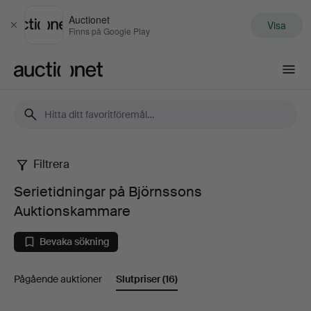
Auctionet
Visa
Stäng
Finns på Google Play
Auctionet.com
Filtrera
Serietidningar
Serietidningar på Björnssons
på
Auktionskammare
Björnssons
Bevaka sökning
Auktionskammare
Pågående auktioner
Slutpriser
(16)