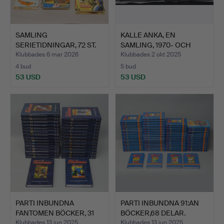
SAMLING
KALLE ANKA, EN
SERIETIDNINGAR, 72 ST.
SAMLING, 1970- OCH
1980-TAL…
Klubbades 6 mar 2026
Klubbades 2 okt 2025
4 bud
5 bud
53 USD
53 USD
PARTI INBUNDNA
PARTI INBUNDNA 91:AN
FANTOMEN BÖCKER, 31
BÖCKER,68 DELAR.
DELAR.
Klubbades 13 jun 2025
Klubbades 13 jun 2025