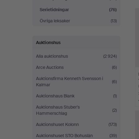
Serietidningar
(76)
Övriga leksaker
(13)
Auktionshus
Alla auktionshus
(2 924)
Arce Auctions
(6)
Auktionsfirma Kenneth Svensson i
(6)
Kalmar
Auktionshaus Blank
(1)
Auktionshaus Stuber's
(2)
Hammerschlag
Auktionshuset Kolonn
(173)
Auktionshuset STO Bohuslän
(39)