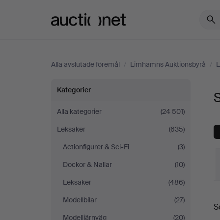
Auctionet.com
Alla avslutade föremål
/
Limhamns Auktionsbyrå
/
L
Serietidningar
Kategorier
på
Alla kategorier
(24 501)
Leksaker
(635)
Limhamns
Actionfigurer & Sci-Fi
(3)
Auktionsbyrå
Dockor & Nallar
(10)
Leksaker
(486)
S
Modellbilar
(27)
S
Modelljärnväg
(20)