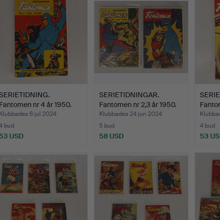
SERIETIDNING.
SERIETIDNINGAR.
SERIE
Fantomen nr 4 år 1950.
Fantomen nr 2,3 år 1950.
Fantom
Klubbades 6 jul 2024
Klubbades 24 jun 2024
Klubba
4 bud
5 bud
4 bud
53 USD
58 USD
53 U