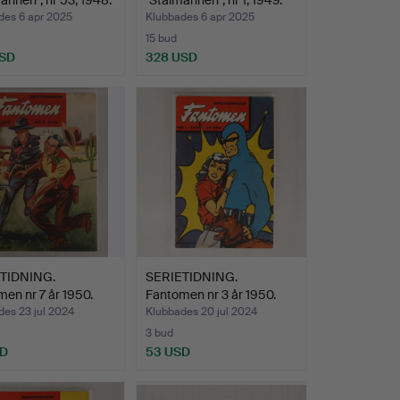
annen", nr 53, 1948.
"Stålmannen", nr 1, 1949.
des 6 apr 2025
Klubbades 6 apr 2025
15 bud
USD
328 USD
Utvalt
föremål
TIDNING.
SERIETIDNING.
en nr 7 år 1950.
Fantomen nr 3 år 1950.
es 23 jul 2024
Klubbades 20 jul 2024
3 bud
SD
53 USD