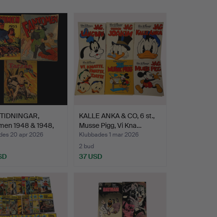
TIDNINGAR,
KALLE ANKA & CO, 6 st.,
men 1948 & 1948,
Musse Pigg, Vi Kna…
des 20 apr 2026
Klubbades 1 mar 2026
2 bud
SD
37 USD