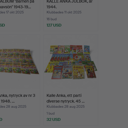
ALBUM "Barnen på
KALLE ANKA JULBOK, år
havsön" 1943-19…
1944.
es 17 okt 2025
Klubbades 11 okt 2025
16 bud
USD
127 USD
Anka, nytryck av nr 3
Kalle Anka, ett parti
r 1948. …
diverse nytryck. 45 …
des 28 aug 2025
Klubbades 28 aug 2025
1 bud
D
32 USD