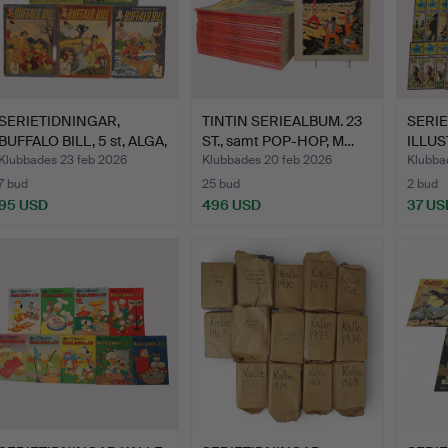
SERIETIDNINGAR,
TINTIN SERIEALBUM. 23
SERI
BUFFALO BILL, 5 st, ALGA,
ST., samt POP-HOP, M…
ILLU
…
KLASS
Klubbades 23 feb 2026
Klubbades 20 feb 2026
Klubba
7 bud
25 bud
2 bud
95 USD
496 USD
37 US