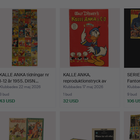
KALLE ANKA tidningar nr
KALLE ANKA,
SERIE
1-12 år 1955. DISN…
reproduktionstryck av
Fanto
exemplar…
Tarz…
Klubbades 22 maj 2026
Klubbades 17 maj 2026
Klubba
3 bud
1 bud
9 bud
43 USD
32 USD
106 U