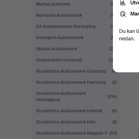
Utv
Markus Auktioner
(16)
Mar
Norrlands Auktionsverk
(18)
RA Auktionsverket Norrköping
(16)
Du kan l
Roslagens Auktionsverk
(13)
nedan.
Skånes Auktionsverk
(26)
Stadsauktion Sundsvall
(116)
Stockholms Auktionsverk Göteborg
(4)
Stockholms Auktionsverk Hamburg
(2)
Stockholms Auktionsverk
(104)
Helsingborg
Stockholms Auktionsverk Helsinki
(9)
Stockholms Auktionsverk Köln
(3)
Stockholms Auktionsverk Magasin 5
(63)