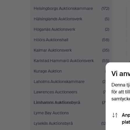
Helsingborgs Auktionskammare
(172)
Hälsinglands Auktionsverk
(5)
Höganäs Auktionsverk
(2)
Höörs Auktionshall
(58)
Kalmar Auktionsverk
(35)
Karlstad Hammarö Auktionsverk
(55)
Kurage Auktion
(2)
Vi an
Laholms Auktionskammare
(28)
Denna tj
för att t
Lawrences Auctioneers
(73)
samtycke
Limhamns Auktionsbyrå
(76)
Lyme Bay Auctions
(1)
Anp
pla
Lysekils Auktionsbyrå
(123)