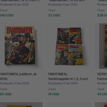
"Stålmannen", nr 2, 3 och …
"Stålmannen", nr 20 och
"Stålm
23…
C…
Klubbades 6 apr 2025
Klubbades 6 apr 2025
Klubba
11 bud
1 bud
7 bud
343 USD
32 USD
328 
FANTOMEN, julalbum, år
FANTOMEN,
SERIE
1958.
Seriemagasin nr 1, 2, 3 och
Fantom
10. …
Klubbades 11 feb 2025
Klubbades 11 feb 2025
Klubbad
5 bud
2 bud
1 bud
85 USD
74 USD
43 U