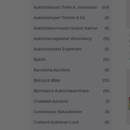
Auktionshuset Thelin & Johansson
(54)
Auktionshuset Thörner & Ek
(9)
Auktionskammaren Sydost Kalmar
(4)
Auktionsmagasinet Vänersborg
(15)
Auktionsverket Engelholm
(5)
Balclis
(15)
Barcelona Auctions
(8)
Bishop & Miller
(25)
Björnssons Auktionskammare
(16)
Chalkwell Auctions
(1)
Connoisseur Bokauktioner
(3)
Crafoord Auktioner Lund
(6)