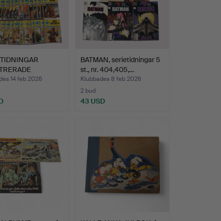
ETIDNINGAR
BATMAN, serietidningar 5
STRERADE
st., nr. 404,405,…
IKER, 31 …
des 14 feb 2026
Klubbades 8 feb 2026
2 bud
D
43 USD