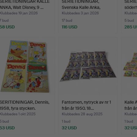
SERIETIDNINGAR KALLE
SERIETIDNINGAR,
SERIE
ANKA, Walt Disney, 9 …
Svenska Kalle Anka,
söder
divers…
Klubbades 19 jan 2026
Klubbades 3 jan 2026
Klubbad
7 bud
17 bud
5 bud
58 USD
116 USD
285 
SERITIDNINGAR, Dennis,
Fantomen, nytryck av nr 1
Kalle 
1958, fyra stycken.
från år 1950. 18…
från å
Klubbades 1 okt 2025
Klubbades 28 aug 2025
Klubba
5 bud
1 bud
1 bud
53 USD
32 USD
32 US