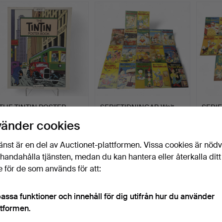
THE TINTIN POSTER
SERIETIDNINGAR Walt
SERIE
BOOK, Methuen, år 1989,
Disney, Kalle Anka, Mu…
Anka &
vänder cookies
…
Klubbades 12 aug 2025
Klubbades 2 jun 2025
Klubba
15 bud
2 bud
7 bud
änst är en del av Auctionet-plattformen. Vissa cookies är nöd
91 USD
37 USD
58 U
illhandahålla tjänsten, medan du kan hantera eller återkalla ditt
 för de som används för att:
assa funktioner och innehåll för dig utifrån hur du använder
ttformen.