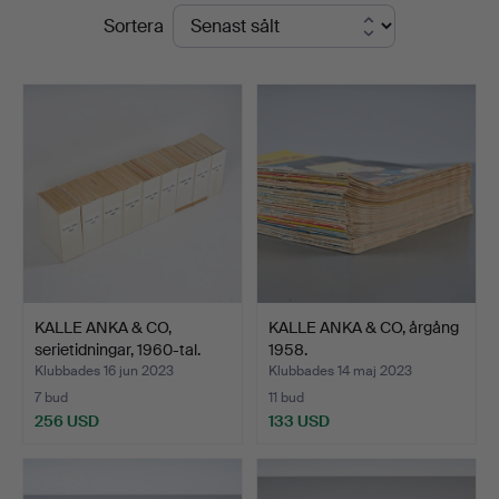
Slutpriser
Sortera
KALLE ANKA & CO,
KALLE ANKA & CO, årgång
serietidningar, 1960-tal.
1958.
Klubbades 16 jun 2023
Klubbades 14 maj 2023
7 bud
11 bud
256 USD
133 USD