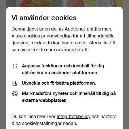
Vi använder cookies
KALLE ANKA & CO,
KALLE ANKA & CO, årgång
komplett årgång 1955, + 1…
1956, + 13 st B nu…
Denna tjänst är en del av Auctionet-plattformen.
Klubbades 26 apr 2023
Klubbades 22 apr 2023
Vissa cookies är nödvändiga för att tillhandahålla
6 bud
5 bud
tjänsten, medan du kan hantera eller återkalla ditt
103 USD
93 USD
samtycke för de som används för att:
Anpassa funktioner och innehåll för dig
utifrån hur du använder plattformen.
Utveckla och förbättra plattformen.
Marknadsföra nyheter och innehåll till dig på
externa webbplatser.
Du kan läsa mer i vår
integritetspolicy
och hantera
KALLE ANKA & CO, årgång
KALLE ANKA & CO, årgång
1959.
1957.
dina cookieinställningar nedan.
Klubbades 22 apr 2023
Klubbades 11 apr 2023