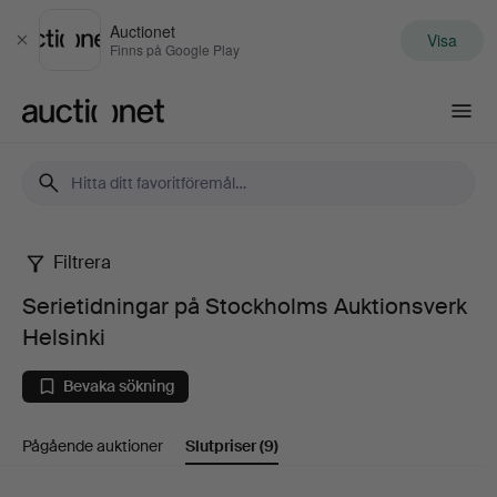
Auctionet
Visa
Stäng
Finns på Google Play
Auctionet.com
Filtrera
Serietidningar
Serietidningar på Stockholms Auktionsverk
på
Helsinki
Stockholms
Bevaka sökning
Auktionsverk
Pågående auktioner
Slutpriser
(9)
Helsinki