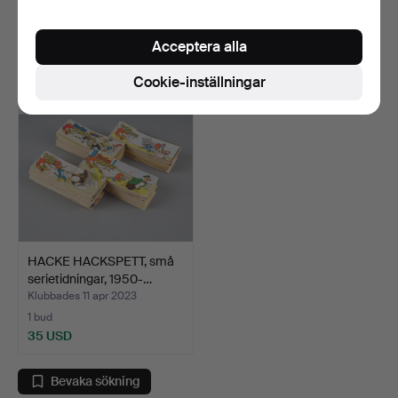
2 bud
5 bud
93 USD
108 USD
Acceptera alla
Cookie-inställningar
HACKE HACKSPETT, små
serietidningar, 1950-…
Klubbades 11 apr 2023
1 bud
35 USD
Bevaka sökning