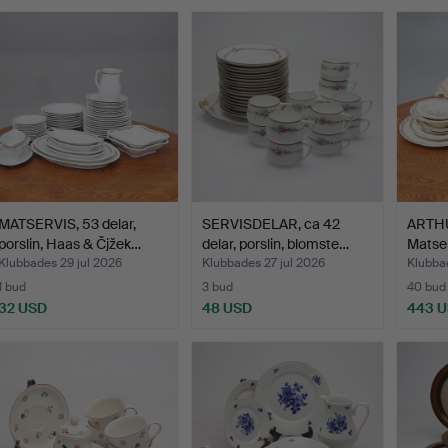
MATSERVIS, 53 delar,
SERVISDELAR, ca 42
ARTH
porslin, Haas & Čjžek…
delar, porslin, blomste…
Matser
flin…
Klubbades 29 jul 2026
Klubbades 27 jul 2026
Klubbad
1 bud
3 bud
40 bud
32 USD
48 USD
443 