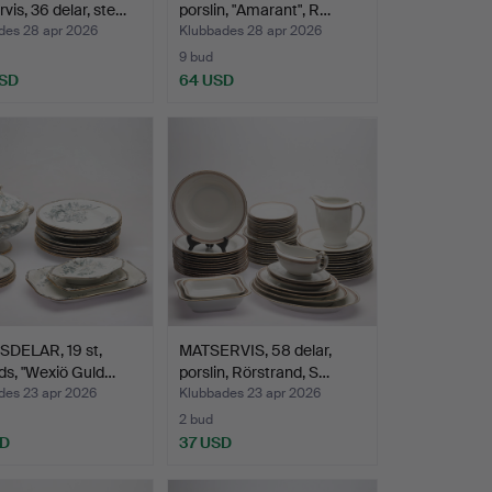
vis, 36 delar, ste…
porslin, "Amarant", R…
des 28 apr 2026
Klubbades 28 apr 2026
9 bud
USD
64 USD
SDELAR, 19 st,
MATSERVIS, 58 delar,
ods, "Wexiö Guld…
porslin, Rörstrand, S…
des 23 apr 2026
Klubbades 23 apr 2026
2 bud
SD
37 USD