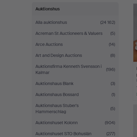
Auktionshus
Alla auktionshus
(24 162)
Acreman St Auctioneers & Valuers
(5)
Arce Auctions
(14)
Art and Design Auctions
(8)
Auktionsfirma Kenneth Svensson i
(196)
Kalmar
Auktionshaus Blank
(3)
Auktionshaus Bossard
(1)
Auktionshaus Stuber's
(5)
Hammerschlag
Auktionshuset Kolonn
(904)
Auktionshuset STO Bohuslän
(277)