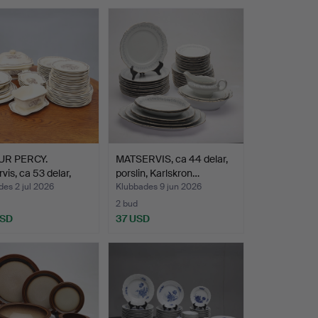
UR PERCY.
MATSERVIS, ca 44 delar,
vis, ca 53 delar,
porslin, Karlskron…
es 2 jul 2026
Klubbades 9 jun 2026
2 bud
USD
37 USD