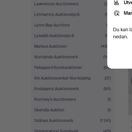
Utv
Lawrences Auctioneers
(22)
Mar
Limhamns Auktionsbyrå
(18)
Lyme Bay Auctions
(4)
Du kan l
Lysekils Auktionsbyrå
(15)
nedan.
Markus Auktioner
(488)
Norrlands Auktionsverk
(141)
Palsgaard Kunstauktioner
(64)
RA Auktionsverket Norrköping
(37)
Roslagens Auktionsverk
(95)
Rumsey’s Auctioneers
(1)
Skandia Auktion
(1)
Skånes Auktionsverk
(1 241)
Stadsauktion Sundsvall
(411)