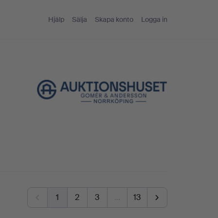
Hjälp
Sälja
Skapa konto
Logga in
1
2
3
…
13