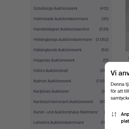
Göteborgs Auktionsverk
(412)
Halmstads Auktionskammare
(30)
Handelslagret Auktionsservice
(533)
Helsingborgs Auktionskammare
(3 062)
Hälsinglands Auktionsverk
(50)
Höganäs Auktionsverk
(17)
Höörs Auktionshall
(315)
Vi an
Kalmar Auktionsverk
(1 556)
Denna tj
för att t
Karljohan Auktioner
(35)
samtycke
Karlstad Hammarö Auktionsverk
(810)
Kunst- und Auktionshaus Kleinhenz
(4)
Anp
pla
Laholms Auktionskammare
(118)