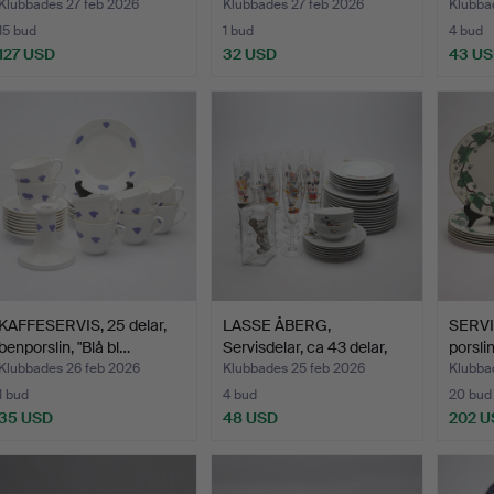
Klubbades 27 feb 2026
Klubbades 27 feb 2026
Klubba
15 bud
1 bud
4 bud
127 USD
32 USD
43 U
KAFFESERVIS, 25 delar,
LASSE ÅBERG,
SERVI
benporslin, "Blå bl…
Servisdelar, ca 43 delar,
porsli
Gla…
Klubbades 26 feb 2026
Klubbades 25 feb 2026
Klubba
1 bud
4 bud
20 bud
35 USD
48 USD
202 U