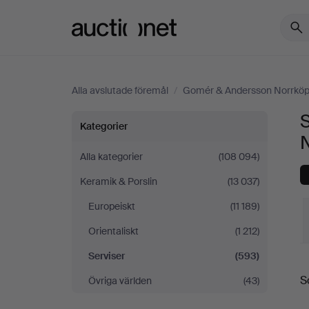
Auctionet.com
Alla avslutade föremål
/
Gomér & Andersson Norrköp
Serviser
Kategorier
på
Alla kategorier
(108 094)
Keramik & Porslin
(13 037)
Gomér
Europeiskt
(11 189)
&
Orientaliskt
(1 212)
Andersson
Serviser
(593)
S
S
Övriga världen
(43)
Norrköping