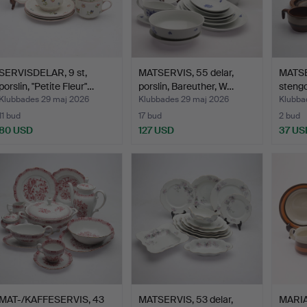
SERVISDELAR, 9 st,
MATSERVIS, 55 delar,
MATSER
porslin, "Petite Fleur"…
porslin, Bareuther, W…
stengo
Klubbades 29 maj 2026
Klubbades 29 maj 2026
Klubba
11 bud
17 bud
2 bud
80 USD
127 USD
37 US
MAT-/KAFFESERVIS, 43
MATSERVIS, 53 delar,
MARI