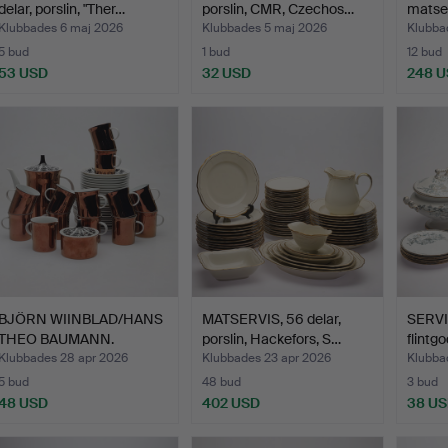
delar, porslin, "Ther…
porslin, CMR, Czechos…
matser
Klubbades 6 maj 2026
Klubbades 5 maj 2026
Klubba
5 bud
1 bud
12 bud
53 USD
32 USD
248 
BJÖRN WIINBLAD/HANS
MATSERVIS, 56 delar,
SERVI
THEO BAUMANN.
porslin, Hackefors, S…
flintg
kaffeser…
Klubbades 28 apr 2026
Klubbades 23 apr 2026
Klubba
5 bud
48 bud
3 bud
48 USD
402 USD
38 U