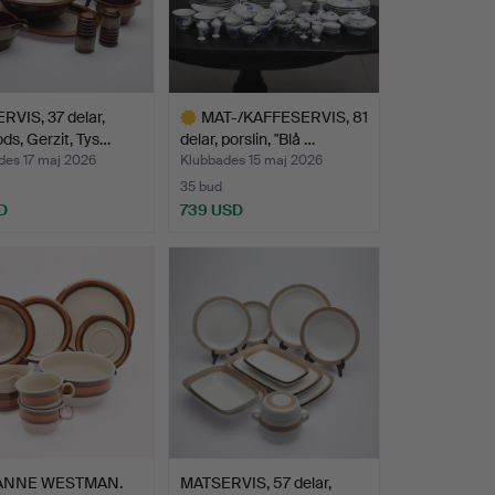
VIS, 37 delar,
MAT-/KAFFESERVIS, 81
ds, Gerzit, Tys…
delar, porslin, "Blå …
des 17 maj 2026
Klubbades 15 maj 2026
35 bud
D
739 USD
Utvalt
föremål
ANNE WESTMAN.
MATSERVIS, 57 delar,