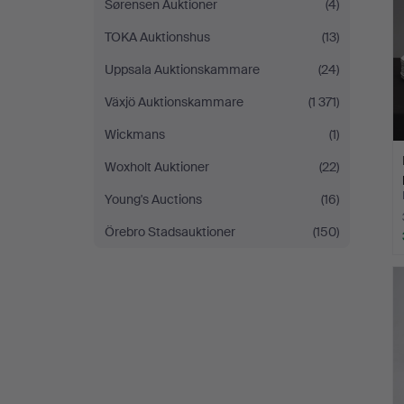
Sørensen Auktioner
(4)
TOKA Auktionshus
(13)
Uppsala Auktionskammare
(24)
Växjö Auktionskammare
(1 371)
Wickmans
(1)
Woxholt Auktioner
(22)
Young's Auctions
(16)
Örebro Stadsauktioner
(150)