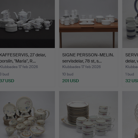
KAFFESERVIS, 27 delar,
SIGNE PERSSON-MELIN.
SERVI
porslin, "Maria", R…
servisdelar, 78 st, s…
delar, 
Klubbades 17 feb 2026
Klubbades 17 feb 2026
Klubba
3 bud
10 bud
1 bud
37 USD
201 USD
32 US