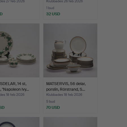
des 27 feb 2026
Klubbades 26 feb 2026
1 bud
SD
32 USD
SDELAR, 14 st,
MATSERVIS, 56 delar,
n, "Napoleon Ivy…
porslin, Rörstrand, S…
des 18 feb 2026
Klubbades 18 feb 2026
5 bud
SD
70 USD