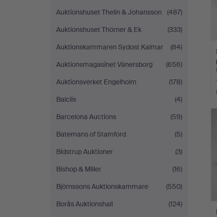
Auktionshuset Thelin & Johansson
(487)
Auktionshuset Thörner & Ek
(333)
Auktionskammaren Sydost Kalmar
(84)
Auktionsmagasinet Vänersborg
(656)
Auktionsverket Engelholm
(178)
Balclis
(4)
Barcelona Auctions
(59)
Batemans of Stamford
(5)
Bidstrup Auktioner
(3)
Bishop & Miller
(16)
Björnssons Auktionskammare
(550)
Borås Auktionshall
(124)