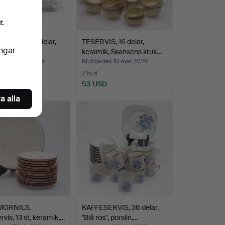
r.
SERVIS, 43 delar,
TESERVIS, 16 delar,
ingar
n, "Maria Bjö…
keramik, Skansens kruk…
des 21 mar 2026
Klubbades 10 mar 2026
2 bud
D
53 USD
a alla
MORNILS.
KAFFESERVIS, 36 delar,
rvis, 13 st, keramik,…
"Blå ros", porslin,…