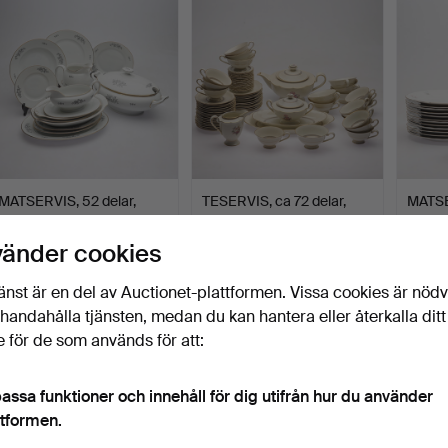
MATSERVIS, 52 delar,
TESERVIS, ca 72 delar,
MATSE
porslin, ALP Lidköpin…
porslin, Königl pr.…
porslin
Klubbades 10 apr 2026
Klubbades 8 apr 2026
Klubba
vänder cookies
1 bud
1 bud
1 bud
32 USD
32 USD
32 US
änst är en del av Auctionet-plattformen. Vissa cookies är nöd
illhandahålla tjänsten, medan du kan hantera eller återkalla ditt
 för de som används för att:
assa funktioner och innehåll för dig utifrån hur du använder
ttformen.