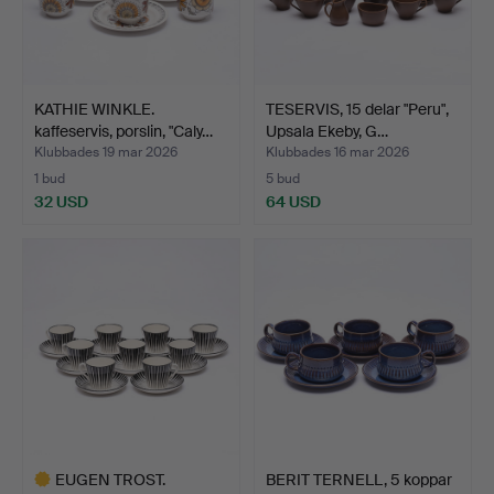
KATHIE WINKLE.
TESERVIS, 15 delar "Peru",
kaffeservis, porslin, "Caly…
Upsala Ekeby, G…
Klubbades 19 mar 2026
Klubbades 16 mar 2026
1 bud
5 bud
32 USD
64 USD
EUGEN TROST.
BERIT TERNELL, 5 koppar