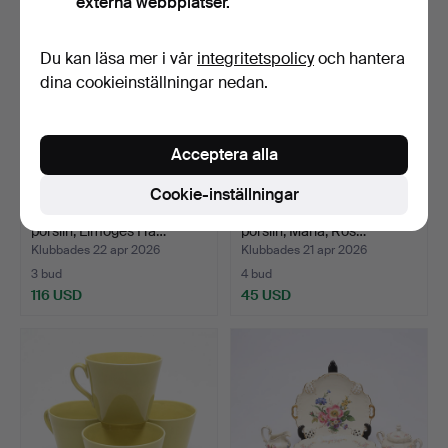
externa webbplatser.
Du kan läsa mer i vår
integritetspolicy
och hantera
dina cookieinställningar nedan.
Acceptera alla
Cookie-inställningar
SERVISDELAR, 37 delar,
KAFFESERVIS, 31 delar,
porslin, Limoges Ha…
porslin, Maria, Ros…
Klubbades 22 apr 2026
Klubbades 21 apr 2026
3 bud
4 bud
116 USD
45 USD