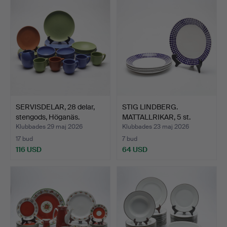
föremål
SERVISDELAR, 28 delar,
STIG LINDBERG.
stengods, Höganäs.
MATTALLRIKAR, 5 st.
Adam, G…
Klubbades 29 maj 2026
Klubbades 23 maj 2026
17 bud
7 bud
116 USD
64 USD