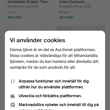
Servisdelar, 18 delar, "Tom…
husar, Gustavsb…
Klubbades 2 maj 2026
Klubbades 30 apr 2026
7 bud
29 bud
106 USD
265 USD
Vi använder cookies
Denna tjänst är en del av Auctionet-plattformen.
Vissa cookies är nödvändiga för att tillhandahålla
tjänsten, medan du kan hantera eller återkalla ditt
samtycke för de som används för att:
VINGLAS, 12 st, gröna
SERVISDELAR, 7 delar,
Anpassa funktioner och innehåll för dig
kupor.
porslin, Maria, Rose…
utifrån hur du använder plattformen.
Klubbades 28 apr 2026
Klubbades 22 apr 2026
1 bud
2 bud
Utveckla och förbättra plattformen.
32 USD
37 USD
Marknadsföra nyheter och innehåll till dig på