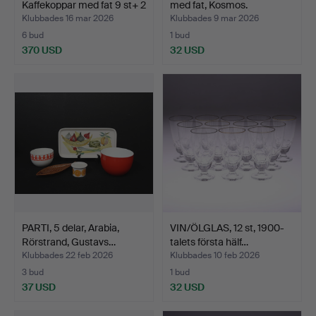
Kaffekoppar med fat 9 st+ 2
med fat, Kosmos.
f…
Klubbades 16 mar 2026
Klubbades 9 mar 2026
6 bud
1 bud
370 USD
32 USD
Utvalt
föremål
PARTI, 5 delar, Arabia,
VIN/ÖLGLAS, 12 st, 1900-
Rörstrand, Gustavs…
talets första hälf…
Klubbades 22 feb 2026
Klubbades 10 feb 2026
3 bud
1 bud
37 USD
32 USD