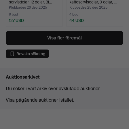
servisdelar, 12 delar, Bl…
kaffeservisdelar, 9 delar, …
Klubbades 26 dec 2025
Klubbades 25 dec 2025
9 bud
4 bud
127 USD
44 USD
Visa fler föremål
Bevaka sökning
Auktionsarkivet
Du söker i vårt arkiv över avslutade auktioner.
Visa pågående auktioner istället.