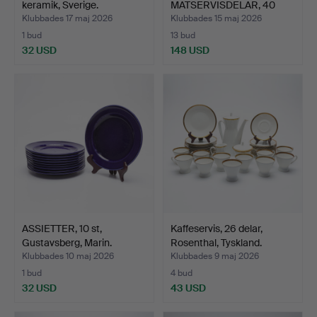
keramik, Sverige.
MATSERVISDELAR, 40
delar,…
Klubbades 17 maj 2026
Klubbades 15 maj 2026
1 bud
13 bud
32 USD
148 USD
ASSIETTER, 10 st,
Kaffeservis, 26 delar,
Gustavsberg, Marin.
Rosenthal, Tyskland.
Klubbades 10 maj 2026
Klubbades 9 maj 2026
1 bud
4 bud
32 USD
43 USD