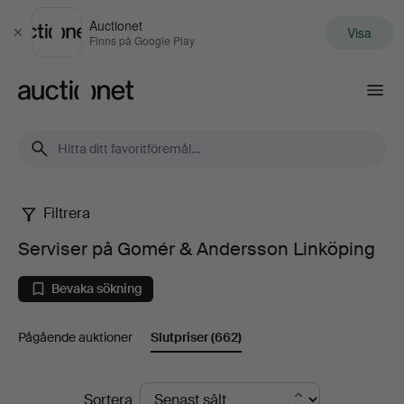
Auctionet
Visa
Stäng
Finns på Google Play
Auctionet.com
Filtrera
Serviser
Serviser på Gomér & Andersson Linköping
på
Bevaka sökning
Gomér
Pågående auktioner
Slutpriser
(662)
&
Andersson
Slutpriser
Sortera