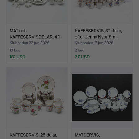
MAT och
KAFFESERVIS, 32 delar,
KAFFESERVISDELAR, 40
efter Jenny Nyström…
delar, Maria,…
Klubbades 22 jun 2026
Klubbades 17 jun 2026
13 bud
2 bud
151 USD
37 USD
KAFFESERVIS, 25 delar,
MATSERVIS,