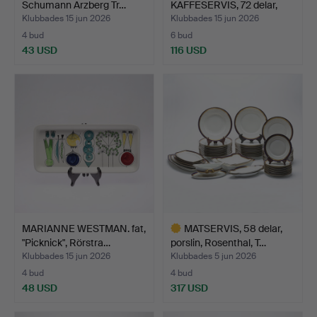
Schumann Arzberg Tr…
KAFFESERVIS, 72 delar,
porslin,…
Klubbades 15 jun 2026
Klubbades 15 jun 2026
4 bud
6 bud
43 USD
116 USD
MARIANNE WESTMAN. fat,
MATSERVIS, 58 delar,
"Picknick", Rörstra…
porslin, Rosenthal, T…
Klubbades 15 jun 2026
Klubbades 5 jun 2026
4 bud
4 bud
48 USD
317 USD
Utvalt