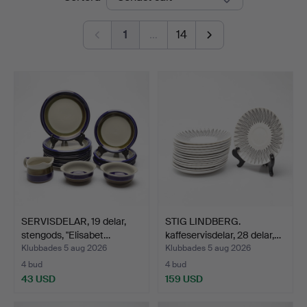
Linköping
1
…
14
SERVISDELAR, 19 delar,
STIG LINDBERG.
stengods, "Elisabet…
kaffeservisdelar, 28 delar,…
Klubbades 5 aug 2026
Klubbades 5 aug 2026
4 bud
4 bud
43 USD
159 USD