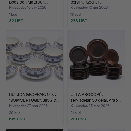
Boda och Mats Jon…
porslin, "God jul", …
Klubbades 10 apr 2026
Klubbades 10 apr 2026
1 bud
16 bud
32 USD
238 USD
BULJONGKOPPAR, 12 st,
ULLA PROCOPÉ.
"SOMMERFUGL", BING &…
servisdelar, 30 delar, Arabi…
Klubbades 27 mar 2026
Klubbades 25 mar 2026
38 bud
21 bud
615 USD
201 USD