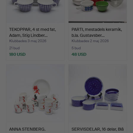
TEKOPPAR, 4 st med fat,
PARTI, mestadels keramik,
Adam, Stig Lindber…
b.la. Gustavsber…
Klubbades 3 maj 2026
Klubbades 2 maj 2026
21 bud
5 bud
180 USD
48 USD
ANNA STENBERG.
SERVISDELAR, 16 delar, Blå