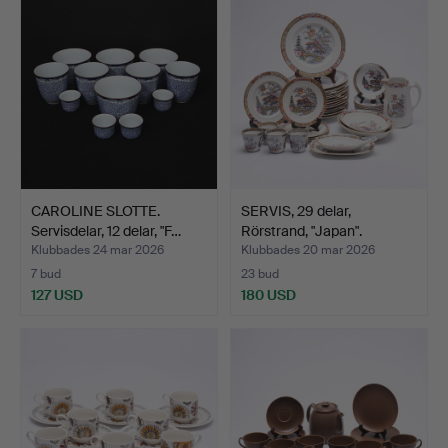
CAROLINE SLOTTE.
SERVIS, 29 delar,
Servisdelar, 12 delar, "F…
Rörstrand, "Japan".
Klubbades 24 mar 2026
Klubbades 20 mar 2026
7 bud
23 bud
127 USD
180 USD