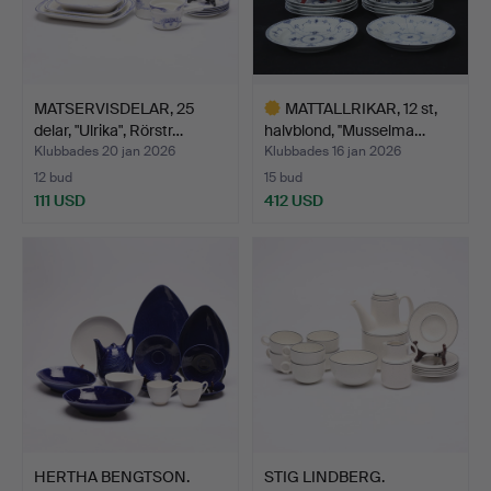
MATSERVISDELAR, 25
MATTALLRIKAR, 12 st,
delar, "Ulrika", Rörstr…
halvblond, ''Musselma…
Klubbades 20 jan 2026
Klubbades 16 jan 2026
12 bud
15 bud
111 USD
412 USD
Utvalt
föremål
HERTHA BENGTSON.
STIG LINDBERG.