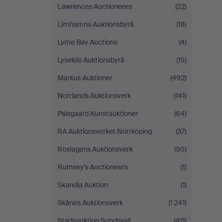
Lawrences Auctioneers
(22)
Limhamns Auktionsbyrå
(18)
Lyme Bay Auctions
(4)
Lysekils Auktionsbyrå
(15)
Markus Auktioner
(492)
Norrlands Auktionsverk
(141)
Palsgaard Kunstauktioner
(64)
RA Auktionsverket Norrköping
(37)
Roslagens Auktionsverk
(95)
Rumsey’s Auctioneers
(1)
Skandia Auktion
(1)
Skånes Auktionsverk
(1 241)
Stadsauktion Sundsvall
(411)