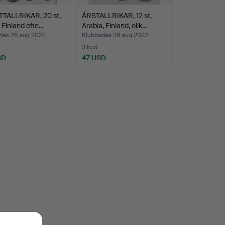
TALLRIKAR, 20 st,
ÅRSTALLRIKAR, 12 st,
 Finland efte…
Arabia, Finland, olik…
des 26 aug 2022
Klubbades 26 aug 2022
3 bud
SD
47 USD