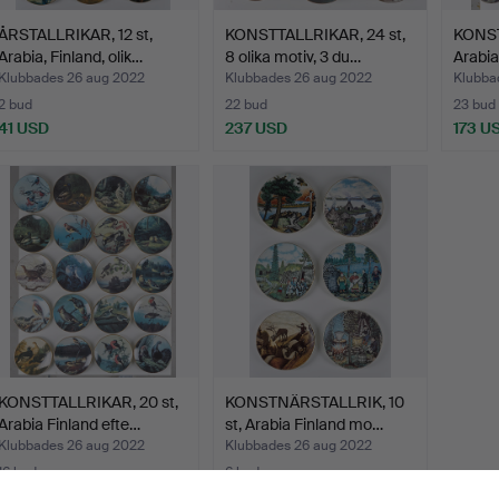
ÅRSTALLRIKAR, 12 st,
KONSTTALLRIKAR, 24 st,
KONST
Arabia, Finland, olik…
8 olika motiv, 3 du…
Arabia
Klubbades 26 aug 2022
Klubbades 26 aug 2022
Klubba
2 bud
22 bud
23 bud
41 USD
237 USD
173 U
KONSTTALLRIKAR, 20 st,
KONSTNÄRSTALLRIK, 10
Arabia Finland efte…
st, Arabia Finland mo…
Klubbades 26 aug 2022
Klubbades 26 aug 2022
16 bud
6 bud
173 USD
58 USD