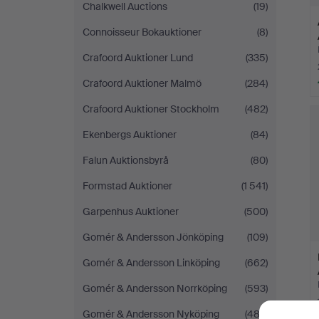
Chalkwell Auctions
(19)
Connoisseur Bokauktioner
(8)
Crafoord Auktioner Lund
(335)
Crafoord Auktioner Malmö
(284)
Crafoord Auktioner Stockholm
(482)
Ekenbergs Auktioner
(84)
Falun Auktionsbyrå
(80)
Formstad Auktioner
(1 541)
Garpenhus Auktioner
(500)
Gomér & Andersson Jönköping
(109)
Gomér & Andersson Linköping
(662)
Gomér & Andersson Norrköping
(593)
Gomér & Andersson Nyköping
(482)