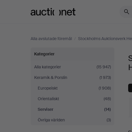
Auctionet.com
Alla avslutade föremål
/
Stockholms Auktionsverk Hel
Serviser
Kategorier
S
på
H
Alla kategorier
(15 947)
Keramik & Porslin
(1 973)
Stockholms
Europeiskt
(1 908)
Auktionsverk
Orientaliskt
(48)
Helsinki
Serviser
(14)
Övriga världen
(3)
S