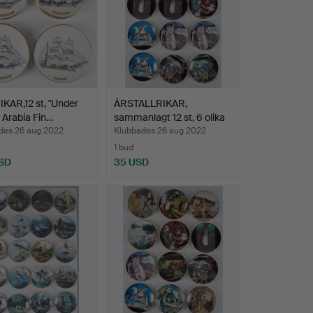
KAR,12 st, "Under
ÅRSTALLRIKAR,
, Arabia Fin…
sammanlagt 12 st, 6 olika
mo…
des 26 aug 2022
Klubbades 26 aug 2022
1 bud
SD
35 USD