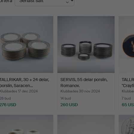
ortera
TALLRIKAR, 30 + 24 delar,
SERVIS, 55 delar porslin,
TALLRI
porslin, Saracen…
Romanov.
"Crayfi
Klubbades 17 dec 2024
Klubbades 30 nov 2024
Klubba
26 bud
14 bud
7 bud
276 USD
260 USD
65 U