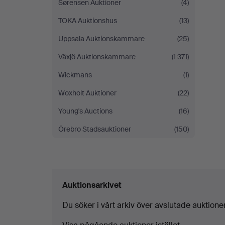
Sørensen Auktioner
(4)
TOKA Auktionshus
(13)
Uppsala Auktionskammare
(25)
Växjö Auktionskammare
(1 371)
Wickmans
(1)
Woxholt Auktioner
(22)
Young's Auctions
(16)
Örebro Stadsauktioner
(150)
Auktionsarkivet
Du söker i vårt arkiv över avslutade auktioner