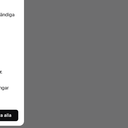
vändiga
r.
ingar
a alla