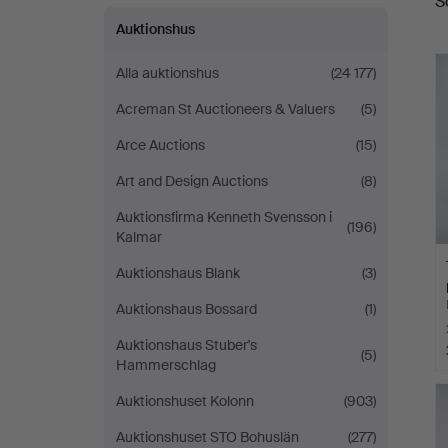
S
Auktionshus
Alla auktionshus
(24 177)
Acreman St Auctioneers & Valuers
(5)
Arce Auctions
(15)
Art and Design Auctions
(8)
Auktionsfirma Kenneth Svensson i
(196)
Kalmar
Auktionshaus Blank
(3)
Auktionshaus Bossard
(1)
Auktionshaus Stuber's
(5)
Hammerschlag
Auktionshuset Kolonn
(903)
Auktionshuset STO Bohuslän
(277)