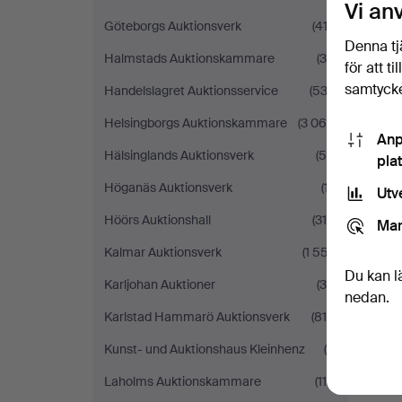
Vi an
Göteborgs Auktionsverk
(412)
Denna tj
Halmstads Auktionskammare
(30)
för att t
samtycke
Handelslagret Auktionsservice
(533)
Helsingborgs Auktionskammare
(3 064)
Anp
Hälsinglands Auktionsverk
(50)
pla
Höganäs Auktionsverk
(17)
Utv
Höörs Auktionshall
(315)
Mar
Kalmar Auktionsverk
(1 557)
Du kan l
Karljohan Auktioner
(35)
nedan.
Karlstad Hammarö Auktionsverk
(810)
Kunst- und Auktionshaus Kleinhenz
(4)
Laholms Auktionskammare
(119)