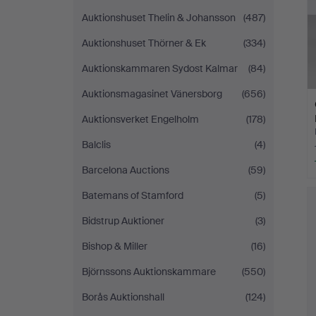
Auktionshuset Thelin & Johansson
(487)
Auktionshuset Thörner & Ek
(334)
Auktionskammaren Sydost Kalmar
(84)
Auktionsmagasinet Vänersborg
(656)
Auktionsverket Engelholm
(178)
Balclis
(4)
Barcelona Auctions
(59)
Batemans of Stamford
(5)
Bidstrup Auktioner
(3)
Bishop & Miller
(16)
Björnssons Auktionskammare
(550)
Borås Auktionshall
(124)