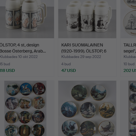
ÖLSTOP, 4 st, design
KARI SUOMALAINEN
TALLRI
Bosse Österberg, Arab…
(1920-1999). ÖLSTOP, 6
segel"
st…
Klubbades 10 okt 2022
Klubbades 29 sep 2022
Klubba
15 bud
4 bud
10 bud
118 USD
47 USD
202 U