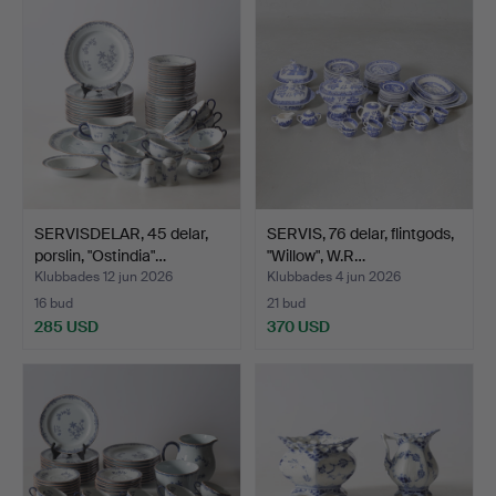
SERVISDELAR, 45 delar,
SERVIS, 76 delar, flintgods,
porslin, "Ostindia"…
"Willow", W.R…
Klubbades 12 jun 2026
Klubbades 4 jun 2026
16 bud
21 bud
285 USD
370 USD