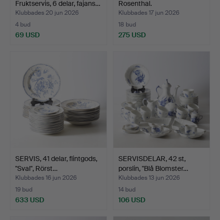
Fruktservis, 6 delar, fajans…
Rosenthal.
Klubbades 20 jun 2026
Klubbades 17 jun 2026
4 bud
18 bud
69 USD
275 USD
SERVIS, 41 delar, flintgods,
SERVISDELAR, 42 st,
"Sval", Rörst…
porslin, "Blå Blomster…
Klubbades 16 jun 2026
Klubbades 13 jun 2026
19 bud
14 bud
633 USD
106 USD