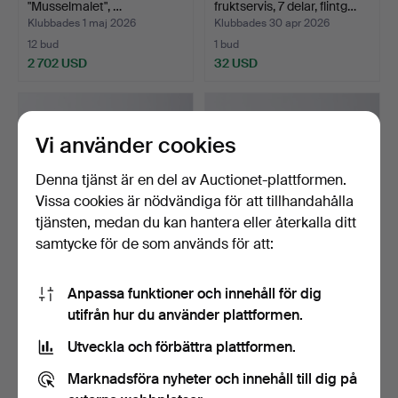
"Musselmalet", …
fruktservis, 7 delar, flintg…
Klubbades 1 maj 2026
Klubbades 30 apr 2026
12 bud
1 bud
2 702 USD
32 USD
Utvalt
föremål
Vi använder cookies
Denna tjänst är en del av Auctionet-plattformen.
Vissa cookies är nödvändiga för att tillhandahålla
tjänsten, medan du kan hantera eller återkalla ditt
samtycke för de som används för att:
STIG LINDBERG.
HERTHA BENGTSON.
Anpassa funktioner och innehåll för dig
servisdelar, 10 st, flintpo…
kaffekoppar med underfat,
utifrån hur du använder plattformen.
…
Klubbades 30 apr 2026
Klubbades 29 apr 2026
1 bud
16 bud
Utveckla och förbättra plattformen.
32 USD
108 USD
Marknadsföra nyheter och innehåll till dig på