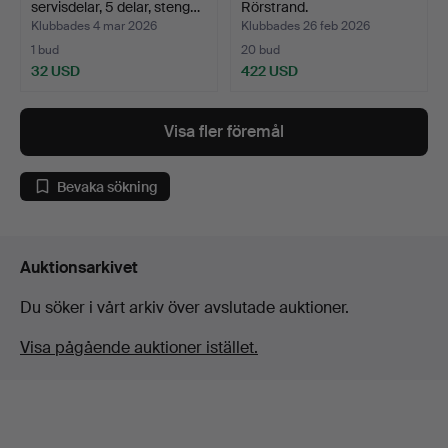
servisdelar, 5 delar, steng…
Rörstrand.
Klubbades 4 mar 2026
Klubbades 26 feb 2026
1 bud
20 bud
32 USD
422 USD
Visa fler föremål
Bevaka sökning
Auktionsarkivet
Du söker i vårt arkiv över avslutade auktioner.
Visa pågående auktioner istället.