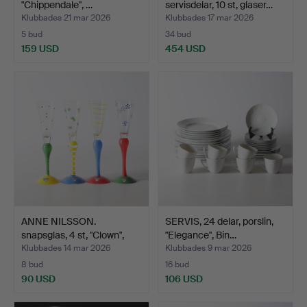
"Chippendale", …
servisdelar, 10 st, glaser…
Klubbades 21 mar 2026
Klubbades 17 mar 2026
5 bud
34 bud
159 USD
454 USD
ANNE NILSSON.
SERVIS, 24 delar, porslin,
snapsglas, 4 st, "Clown",
"Elegance", Bin…
Or…
Klubbades 14 mar 2026
Klubbades 9 mar 2026
8 bud
16 bud
90 USD
106 USD