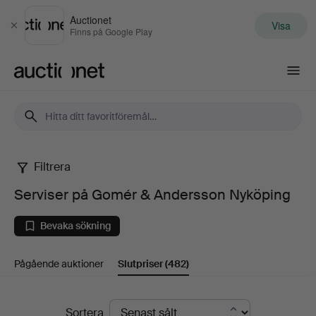
Auctionet
Visa
Stäng
Finns på Google Play
Auctionet.com
Filtrera
Serviser
Serviser på Gomér & Andersson Nyköping
på
Bevaka sökning
Gomér
Pågående auktioner
Slutpriser
(482)
&
Andersson
Slutpriser
Sortera