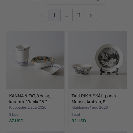
Nyköping
1
…
11
KANNA & FAT, 3 delar,
TALLRIK & SKÅL, porslin,
keramik, "Ranka" & "…
Mumin, Arabian, F…
Klubbades 2 aug 2026
Klubbades 1 aug 2026
3 bud
1 bud
37 USD
32 USD