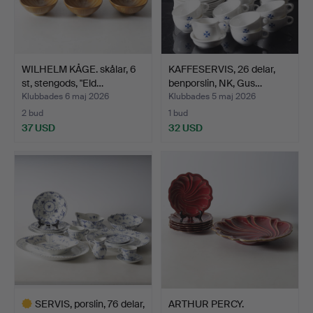
WILHELM KÅGE. skålar, 6
KAFFESERVIS, 26 delar,
st, stengods, "Eld…
benporslin, NK, Gus…
Klubbades 6 maj 2026
Klubbades 5 maj 2026
2 bud
1 bud
37 USD
32 USD
SERVIS, porslin, 76 delar,
ARTHUR PERCY.