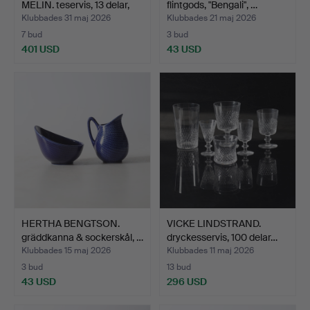
MELIN. teservis, 13 delar,
flintgods, "Bengali", …
d…
Klubbades 31 maj 2026
Klubbades 21 maj 2026
7 bud
3 bud
401 USD
43 USD
Utvalt
föremål
HERTHA BENGTSON.
VICKE LINDSTRAND.
gräddkanna & sockerskål, …
dryckesservis, 100 delar…
Klubbades 15 maj 2026
Klubbades 11 maj 2026
3 bud
13 bud
43 USD
296 USD