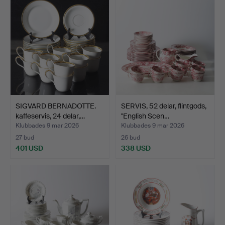
SIGVARD BERNADOTTE.
SERVIS, 52 delar, flintgods,
kaffeservis, 24 delar,…
"English Scen…
Klubbades 9 mar 2026
Klubbades 9 mar 2026
27 bud
26 bud
401 USD
338 USD