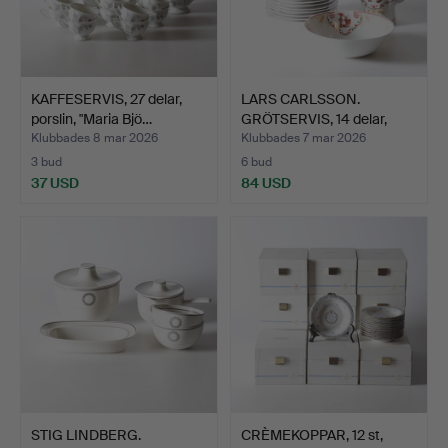
KAFFESERVIS, 27 delar,
LARS CARLSSON.
porslin, "Maria Bjö…
GRÖTSERVIS, 14 delar,
porsl…
Klubbades 8 mar 2026
Klubbades 7 mar 2026
3 bud
6 bud
37 USD
84 USD
STIG LINDBERG.
CRÈMEKOPPAR, 12 st,