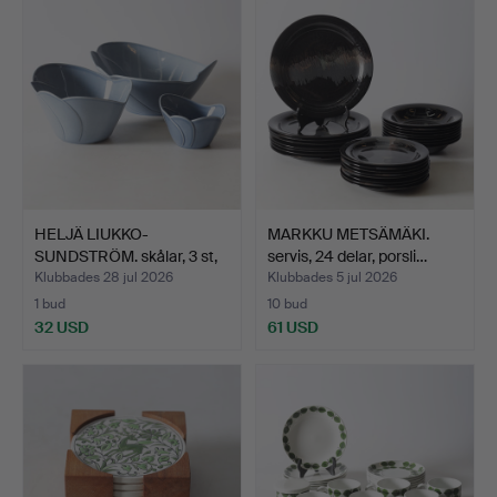
HELJÄ LIUKKO-
MARKKU METSÄMÄKI.
SUNDSTRÖM. skålar, 3 st,
servis, 24 delar, porsli…
kera…
Klubbades 28 jul 2026
Klubbades 5 jul 2026
1 bud
10 bud
32 USD
61 USD