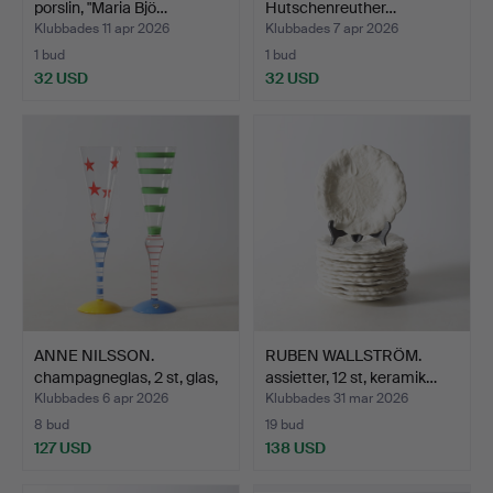
porslin, "Maria Bjö…
Hutschenreuther…
Klubbades 11 apr 2026
Klubbades 7 apr 2026
1 bud
1 bud
32 USD
32 USD
ANNE NILSSON.
RUBEN WALLSTRÖM.
champagneglas, 2 st, glas,
assietter, 12 st, keramik…
"…
Klubbades 6 apr 2026
Klubbades 31 mar 2026
8 bud
19 bud
127 USD
138 USD