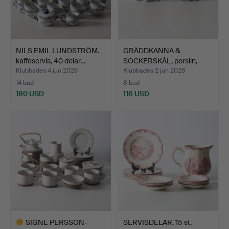
NILS EMIL LUNDSTRÖM.
GRÄDDKANNA &
kaffeservis, 40 delar…
SOCKERSKÅL, porslin,
"Musselm…
Klubbades 4 jun 2026
Klubbades 2 jun 2026
14 bud
8 bud
180 USD
116 USD
SIGNE PERSSON-
SERVISDELAR, 15 st,