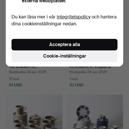
externa webbplatser.
Du kan läsa mer i vår
integritetspolicy
och hantera
dina cookieinställningar nedan.
Acceptera alla
Cookie-inställningar
SERVISDELAR, 7 st, porslin,
OIDENTIFIERAD
"Alt Brabant G…
KERAMIKER. vinglas &
karaff,…
Klubbades 29 apr 2026
Klubbades 28 apr 2026
15 bud
1 bud
91 USD
32 USD