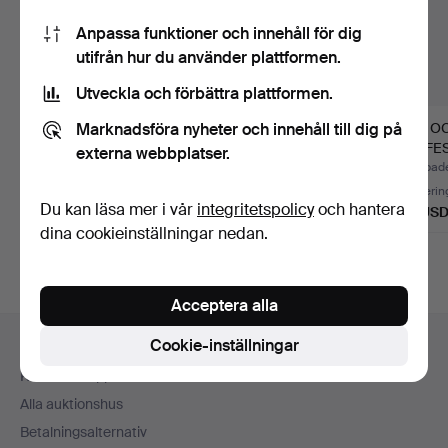
Anpassa funktioner och innehåll för dig
utifrån hur du använder plattformen.
Utveckla och förbättra plattformen.
Marknadsföra nyheter och innehåll till dig på
KAFFESERVISDELAR,
KAFFESERVIS, 38
THE O
porslin, Rörstrand,
delar, Royal
KAFFES
externa webbplatser.
Sund…
Copenhagen.
DELAR
Klubbades 29 jul 2026
Klubbades 22 jan 2026
Klubbade
KE…
11 bud
34 bud
Värderin
Du kan läsa mer i vår
integritetspolicy
och hantera
80 USD
612 USD
64 US
dina cookieinställningar nedan.
Acceptera alla
Sidfotsnavigation
Cookie-inställningar
Hjälp och kontakt
Kontakta support
Alla auktionshus
Betalningsalternativ