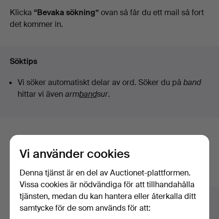
auktioner
Klicka
“Bevaka sökning”
ovan så får du ett mail så fort
det kommer in.
Söktips
Vi söker automatiskt delar av ord. Söker du på
band
hittar vi även
arm
band
sur
.
Här är föremål från vårt arkiv som
Vi använder cookies
matchar din sökning
Denna tjänst är en del av Auctionet-plattformen.
Visa alla föremål
Vissa cookies är nödvändiga för att tillhandahålla
tjänsten, medan du kan hantera eller återkalla ditt
samtycke för de som används för att: