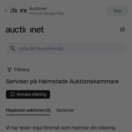
Auctionet
Visa
Stäng
Finns på Google Play
Auctionet.com
Filtrera
Serviser
Serviser på Halmstads Auktionskammare
på
Bevaka sökning
Halmstads
Pågående auktioner
(0)
Slutpriser
Auktionskammare
Pågående
Vi har tyvärr inga föremål som matchar din sökning.