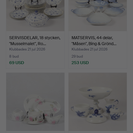
SERVISDELAR, 18 stycken,
MATSERVIS, 44 delar,
"Musselmalet", Ro…
"Måsen", Bing & Grönd…
Klubbades 21 jul 2026
Klubbades 21 jul 2026
8 bud
29 bud
69 USD
253 USD