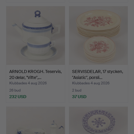
ARNOLD KROGH. Teservis,
SERVISDELAR, 17 stycken,
20 delar, "Vifte",…
"Asiatic", porsli…
Klubbades 4 aug 2026
Klubbades 4 aug 2026
26 bud
2 bud
232 USD
37 USD