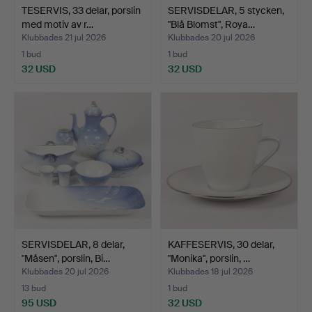
TESERVIS, 33 delar, porslin
SERVISDELAR, 5 stycken,
med motiv av r…
"Blå Blomst", Roya…
Klubbades 21 jul 2026
Klubbades 20 jul 2026
1 bud
1 bud
32 USD
32 USD
SERVISDELAR, 8 delar,
KAFFESERVIS, 30 delar,
"Måsen", porslin, Bi…
"Monika", porslin, …
Klubbades 20 jul 2026
Klubbades 18 jul 2026
13 bud
1 bud
95 USD
32 USD