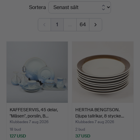
Slutpriser
Sortera
1
…
64
KAFFESERVIS, 45 delar,
HERTHA BENGTSON.
"Måsen", porslin, B…
Djupa tallrikar, 8 stycke…
Klubbades 7 aug 2026
Klubbades 7 aug 2026
18 bud
2 bud
127 USD
37 USD