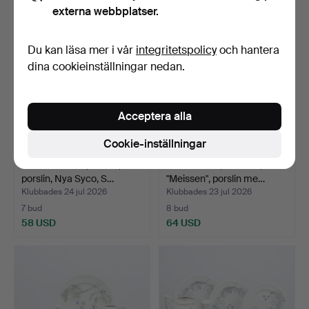
externa webbplatser.
Du kan läsa mer i vår
integritetspolicy
och hantera
dina cookieinställningar nedan.
Acceptera alla
Cookie-inställningar
BUFFÉSERVIS, 7 delar,
MATSERVIS, 55 delar,
porslin, Nya Syco, S…
"Meissen", porslin me…
Klubbades 24 jul 2026
Klubbades 23 jul 2026
7 bud
8 bud
58 USD
64 USD