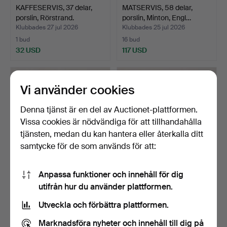
KAFFESERVIS, 37 delar,
MATSERVIS, 58 delar,
porslin, Rörstrand.
porslin, Minton, Engl…
Klubbades 27 jul 2026
Klubbades 25 jul 2026
1 bud
16 bud
32 USD
117 USD
Vi använder cookies
Denna tjänst är en del av Auctionet-plattformen.
Vissa cookies är nödvändiga för att tillhandahålla
tjänsten, medan du kan hantera eller återkalla ditt
samtycke för de som används för att:
Anpassa funktioner och innehåll för dig
MOCKASERVIS, 18 delar,
MATSERVIS, 58 delar,
utifrån hur du använder plattformen.
lökmönster, porslin…
benporslin med förgyl…
Klubbades 24 jul 2026
Klubbades 24 jul 2026
Utveckla och förbättra plattformen.
6 bud
11 bud
53 USD
106 USD
Marknadsföra nyheter och innehåll till dig på