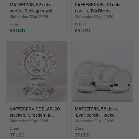
MATSERVIS, 52 delar,
KAFFESERVIS, 40 delar,
porslin, Schlaggenwal…
porslin, "Blå Bloms…
Klubbades 23 jul 2026
Klubbades 23 jul 2026
6 bud
12 bud
53 USD
85 USD
KAFFESERVISDELAR, 20
MATSERVIS, 58 delar,
stycken, "Dresden", b…
"Eva", porslin, Hacke…
Klubbades 22 jul 2026
Klubbades 22 jul 2026
2 bud
2 bud
37 USD
37 USD