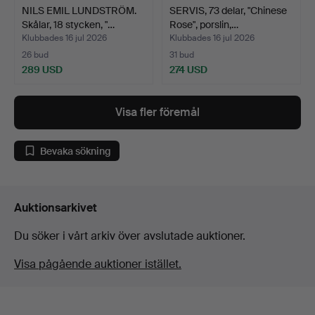
NILS EMIL LUNDSTRÖM.
SERVIS, 73 delar, "Chinese
Skålar, 18 stycken, "…
Rose", porslin,…
Klubbades 16 jul 2026
Klubbades 16 jul 2026
26 bud
31 bud
289 USD
274 USD
Visa fler föremål
Bevaka sökning
Auktionsarkivet
Du söker i vårt arkiv över avslutade auktioner.
Visa pågående auktioner istället.