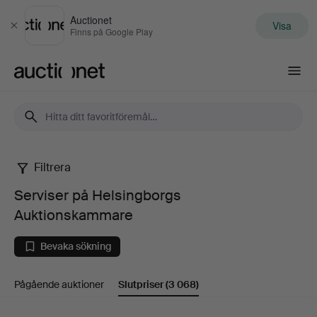
Auctionet
Visa
Stäng
Finns på Google Play
Auctionet.com
Filtrera
Serviser
Serviser på Helsingborgs
på
Auktionskammare
Helsingborgs
Bevaka sökning
Auktionskammare
Pågående auktioner
Slutpriser
(3 068)