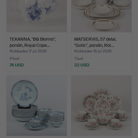
TEKANNA, "Blå Blomst",
MATSERVIS, 57 delar,
porslin, Royal Cope…
"Gotic", porslin, Rör…
Klubbades 17 jul 2026
Klubbades 16 jul 2026
9 bud
1 bud
74 USD
32 USD