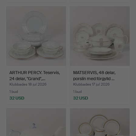
ARTHUR PERCY. Teservis,
MATSERVIS, 48 delar,
24 delar, "Grand",…
porslin med förgylld …
Klubbades 18 jul 2026
Klubbades 17 jul 2026
1 bud
1 bud
32 USD
32 USD