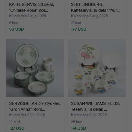
KAFFESERVIS, 23 delar,
STIG LINDBERG.
"Chinese Rose", por…
Kaffeservis, 19 delar, "Aur…
Klubbades 3 aug 2026
Klubbades 3 aug 2026
5 bud
17 bud
53 USD
177 USD
SERVISDELAR, 27 stycken,
SUSAN WILLIAMS-ELLIS.
"Grön Anna", Rörs…
Teservis, 18 delar, …
Klubbades 31 jul 2026
Klubbades 31 jul 2026
18 bud
25 bud
127 USD
174 USD