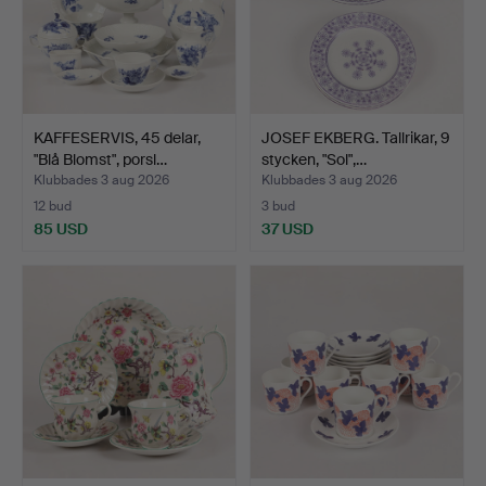
KAFFESERVIS, 45 delar,
JOSEF EKBERG. Tallrikar, 9
"Blå Blomst", porsl…
stycken, "Sol",…
Klubbades 3 aug 2026
Klubbades 3 aug 2026
12 bud
3 bud
85 USD
37 USD