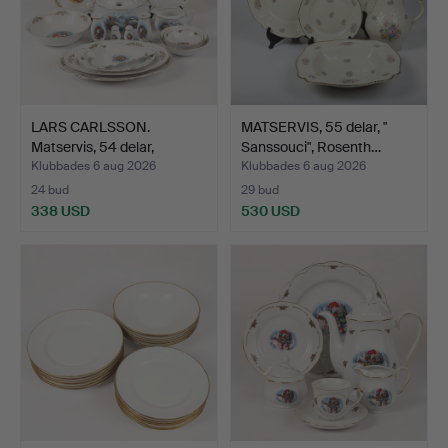
LARS CARLSSON.
MATSERVIS, 55 delar, "
Matservis, 54 delar,
Sanssouci", Rosenth…
"Gamme…
Klubbades 6 aug 2026
Klubbades 6 aug 2026
24 bud
29 bud
338 USD
530 USD