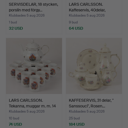
SERVISDELAR, 18 stycken,
LARS CARLSSON.
porslin med förgy…
Kaffeservis, 40delar,
"Gamm…
Klubbades 5 aug 2026
Klubbades 5 aug 2026
1 bud
9 bud
32 USD
64 USD
LARS CARLSSON.
KAFFESERVIS, 31 delar, "
Tekanna, muggar m. m. 14
Sanssouci", Rosen…
st…
Klubbades 5 aug 2026
Klubbades 5 aug 2026
10 bud
25 bud
74 USD
184 USD