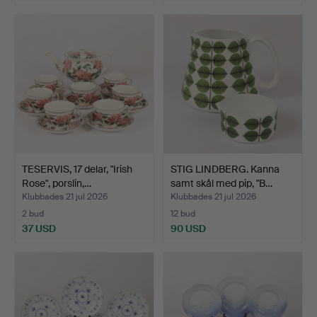
TESERVIS, 17 delar, "Irish
STIG LINDBERG. Kanna
Rose", porslin,…
samt skål med pip, "B…
Klubbades 21 jul 2026
Klubbades 21 jul 2026
2 bud
12 bud
37 USD
90 USD