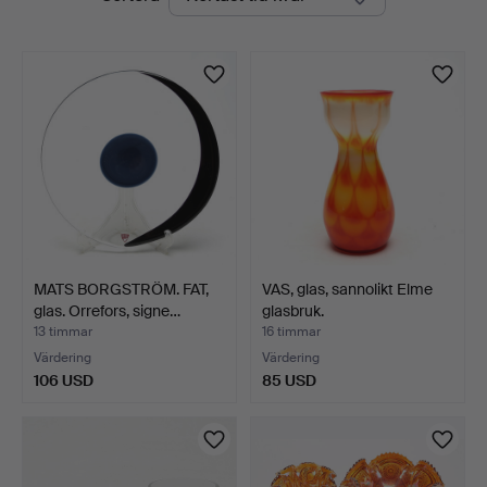
auktioner
MATS BORGSTRÖM. FAT,
VAS, glas, sannolikt Elme
glas. Orrefors, signe…
glasbruk.
13 timmar
16 timmar
Värdering
Värdering
106 USD
85 USD