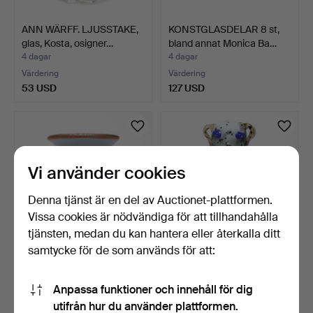
ANN WÄRFF. LJUSSTAKE,
KONSTGLASDELAR 8 st,
glas, Kosta, osigner…
bland annat Monica Ba…
4 dagar
4 dagar
Värdering
Värdering
53 USD
127 USD
Vi använder cookies
Denna tjänst är en del av Auctionet-plattformen.
Vissa cookies är nödvändiga för att tillhandahålla
tjänsten, medan du kan hantera eller återkalla ditt
samtycke för de som används för att:
MONICA BACKSTRÖM.
MONICA BACKSTRÖM.
VAS, glas, Kosta Boda, U…
SKULPTUR, glas, tvådelad…
Anpassa funktioner och innehåll för dig
4 dagar
4 dagar
utifrån hur du använder plattformen.
Värdering
4 bud