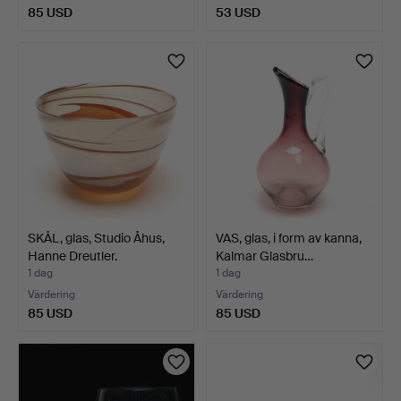
85 USD
53 USD
SKÅL, glas, Studio Åhus,
VAS, glas, i form av kanna,
Hanne Dreutler.
Kalmar Glasbru…
1 dag
1 dag
Värdering
Värdering
85 USD
85 USD