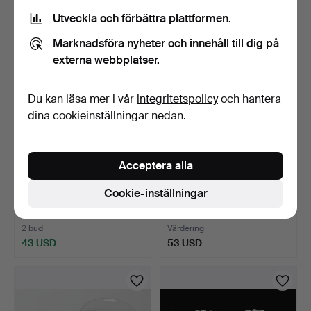
211 USD
53 USD
Utveckla och förbättra plattformen.
Utvalt
Marknadsföra nyheter och innehåll till dig på
föremål
externa webbplatser.
Du kan läsa mer i vår
integritetspolicy
och hantera
dina cookieinställningar nedan.
Acceptera alla
KJELL ENGMAN.
GLASLYKTOR/FAT, Iittala
Cookie-inställningar
SKULPTUR, glas, Kosta
och Orrefors.
Boda, …
5 dagar
5 dagar
2 bud
Värdering
43 USD
53 USD