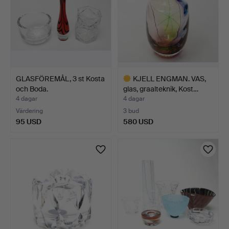
GLASFÖREMÅL, 3 st Kosta
KJELL ENGMAN. VAS,
och Boda.
glas, graalteknik, Kost…
4 dagar
4 dagar
Värdering
3 bud
95 USD
580 USD
Utvalt
föremål