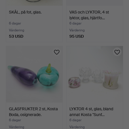
SKÅL, på fot, glas.
VAS och LYKTOR, 4 st
lyktor, glas, hjärtfo…
6 dagar
6 dagar
Värdering
Värdering
53 USD
95 USD
GLASFRUKTER 2 st, Kosta
LYKTOR 4 st, glas, bland
Boda, osignerade.
annat Kosta "Sunf…
6 dagar
6 dagar
Värdering
Värdering