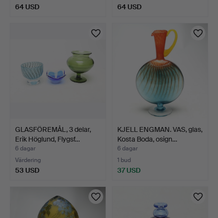
64 USD
64 USD
GLASFÖREMÅL, 3 delar,
KJELL ENGMAN. VAS, glas,
Erik Höglund, Flygsf…
Kosta Boda, osign…
6 dagar
6 dagar
Värdering
1 bud
53 USD
37 USD