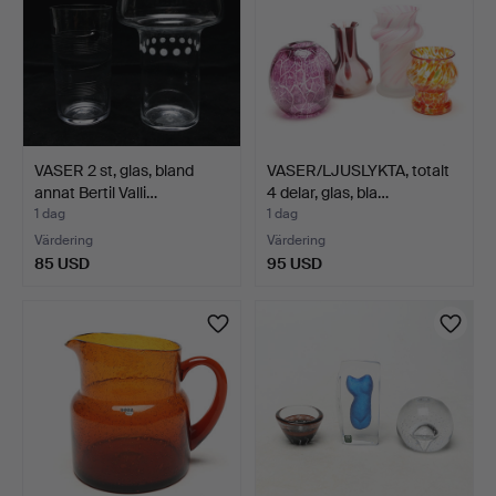
VASER 2 st, glas, bland
VASER/LJUSLYKTA, totalt
annat Bertil Valli…
4 delar, glas, bla…
1 dag
1 dag
Värdering
Värdering
85 USD
95 USD