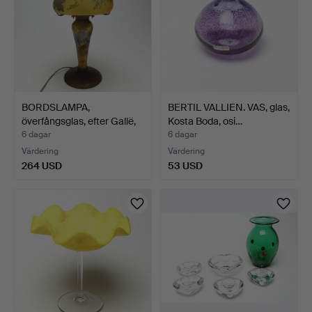
BORDSLAMPA,
BERTIL VALLIEN. VAS, glas,
överfångsglas, efter Gallë,
Kosta Boda, osi…
19…
6 dagar
6 dagar
Värdering
Värdering
264 USD
53 USD