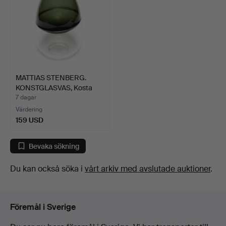
MATTIAS STENBERG.
KONSTGLASVAS, Kosta
Boda…
7 dagar
Värdering
159 USD
Bevaka sökning
Du kan också söka i
vårt arkiv med avslutade auktioner
.
Föremål i Sverige