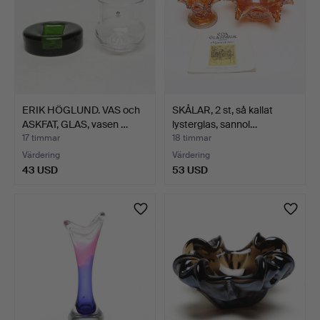
ERIK HÖGLUND. VAS och
SKÅLAR, 2 st, så kallat
ASKFAT, GLAS, vasen …
lysterglas, sannol…
17 timmar
18 timmar
Värdering
Värdering
43 USD
53 USD