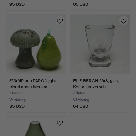
95 USD
85 USD
SVAMP och PÄRON, glas,
ELIS BERGH. VAS, glas,
bland annat Monica …
Kosta, graverad, si…
7 dagar
7 dagar
Värdering
Värdering
85 USD
64 USD