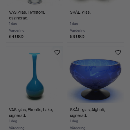
VAS, glas, Flygsfors,
SKÅL, glas.
osignerad.
1 dag
1 dag
Värdering
Värdering
64 USD
53 USD
VAS, glas, Ekenäs, Lake,
SKÅL, glas, Älghult,
signerad.
signerad.
1 dag
1 dag
Värdering
Värdering