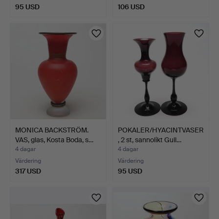
95 USD
106 USD
MONICA BACKSTRÖM.
POKALER/HYACINTVASER
VAS, glas, Kosta Boda, s…
, 2 st, sannolikt Gull…
4 dagar
4 dagar
Värdering
Värdering
317 USD
95 USD