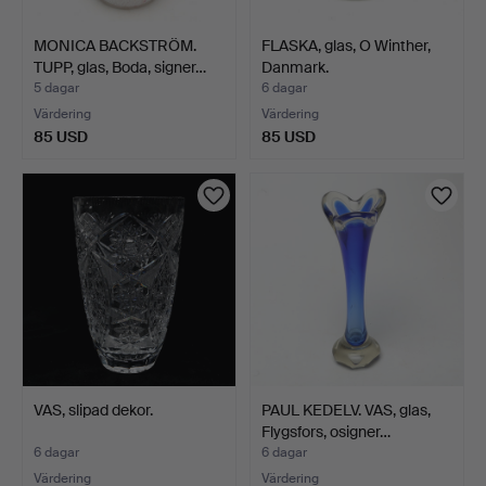
MONICA BACKSTRÖM.
FLASKA, glas, O Winther,
TUPP, glas, Boda, signer…
Danmark.
5 dagar
6 dagar
Värdering
Värdering
85 USD
85 USD
VAS, slipad dekor.
PAUL KEDELV. VAS, glas,
Flygsfors, osigner…
6 dagar
6 dagar
Värdering
Värdering