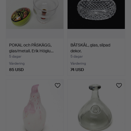
POKAL och PÅSKÄGG,
BÅTSKÅL, glas, slipad
glas/metall. Erik Höglu…
dekor.
5 dagar
5 dagar
Värdering
Värdering
85 USD
74 USD