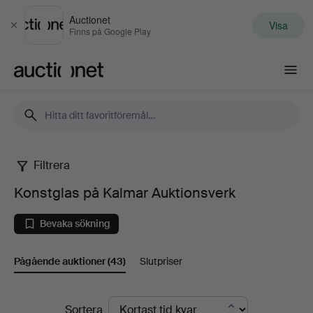
Auctionet
Visa
Stäng
Finns på Google Play
Auctionet.com
Filtrera
Konstglas
Konstglas på Kalmar Auktionsverk
på
Bevaka sökning
Kalmar
Pågående auktioner
(43)
Slutpriser
Auktionsverk
Pågående
Sortera