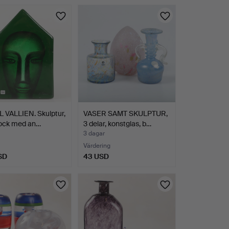
 VALLIEN. Skulptur,
VASER SAMT SKULPTUR,
lock med an…
3 delar, konstglas, b…
3 dagar
Värdering
SD
43 USD