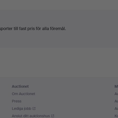
orter till fast pris för alla föremål.
Auctionet
M
Om Auctionet
A
Press
A
Lediga jobb
A
Anslut ditt auktionshus
K