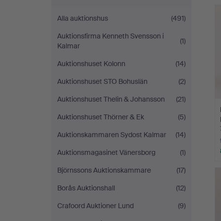
Alla auktionshus
(491)
Auktionsfirma Kenneth Svensson i
(1)
Kalmar
Auktionshuset Kolonn
(14)
Auktionshuset STO Bohuslän
(2)
Auktionshuset Thelin & Johansson
(21)
Auktionshuset Thörner & Ek
(5)
Auktionskammaren Sydost Kalmar
(14)
Auktionsmagasinet Vänersborg
(1)
Björnssons Auktionskammare
(17)
Borås Auktionshall
(12)
Crafoord Auktioner Lund
(9)