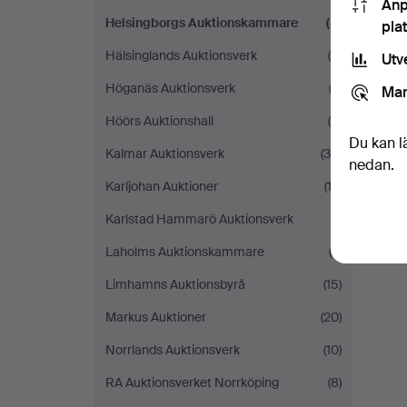
Anp
Helsingborgs Auktionskammare
(8)
pla
Hälsinglands Auktionsverk
(5)
Utv
Höganäs Auktionsverk
(3)
Mar
Höörs Auktionshall
(6)
Du kan l
Kalmar Auktionsverk
(39)
nedan.
Karljohan Auktioner
(13)
Karlstad Hammarö Auktionsverk
(1)
Laholms Auktionskammare
(3)
Limhamns Auktionsbyrå
(15)
Markus Auktioner
(20)
Norrlands Auktionsverk
(10)
RA Auktionsverket Norrköping
(8)