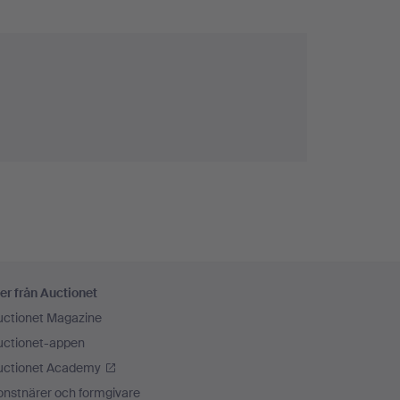
er från Auctionet
uctionet Magazine
uctionet-appen
uctionet Academy
onstnärer och formgivare