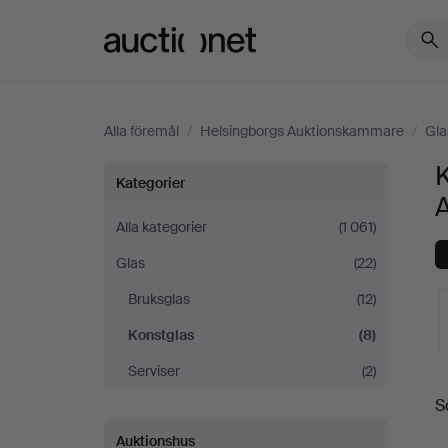
Auctionet.com
Alla föremål
/
Helsingborgs Auktionskammare
/
Gla
Konstglas
Kategorier
på
Alla kategorier
(1 061)
Glas
(22)
Helsingborgs
Bruksglas
(12)
Auktionskammare
Konstglas
(8)
Serviser
(2)
S
a
Auktionshus