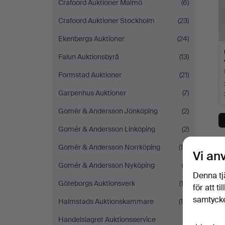
Crafoord Auktioner Malmö
(6)
Crafoord Auktioner Stockholm
(23)
Ekenbergs Auktioner
(24)
Falun Auktionsbyrå
(13)
Formstad Auktioner
(21)
Garpenhus Auktioner
(7)
Gomér & Andersson Jönköping
(2)
Gomér & Andersson Linköping
(2)
D
Gomér & Andersson Norrköping
(10)
Vi an
Gomér & Andersson Nyköping
(2)
Denna tj
Göteborgs Auktionsverk
(13)
för att t
samtycke
Halmstads Auktionskammare
(16)
Handelslagret Auktionsservice
(1)