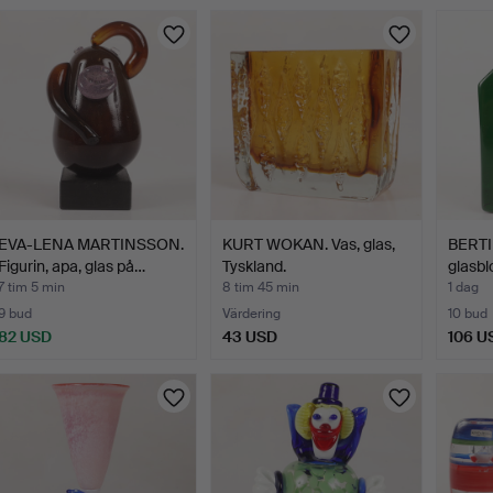
EVA-LENA MARTINSSON.
KURT WOKAN. Vas, glas,
BERTIL
Figurin, apa, glas på…
Tyskland.
glasb
7 tim 5 min
8 tim 45 min
1 dag
9 bud
Värdering
10 bud
82 USD
43 USD
106 U