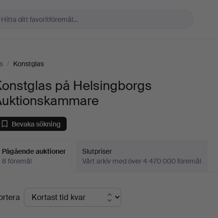
s
/
Konstglas
Konstglas på Helsingborgs
Auktionskammare
Bevaka sökning
Pågående auktioner
Slutpriser
8 föremål
Vårt arkiv med över 4 470 000 föremål
Pågående
ortera
uktioner