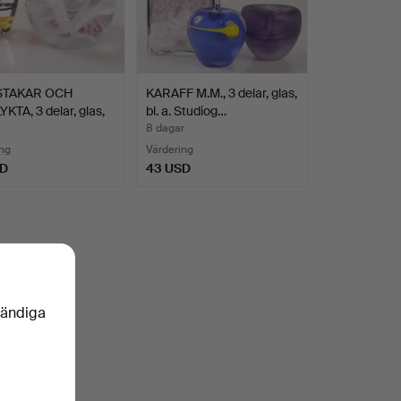
STAKAR OCH
KARAFF M.M., 3 delar, glas,
KTA, 3 delar, glas,
bl. a. Studiog…
8 dagar
ng
Värdering
SD
43 USD
vändiga