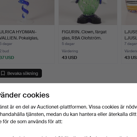
ULRICA HYDMAN-
FIGURIN. Clown, färgat
LJUS
VALLIEN. Pokalglas,
glas, RBA Olofström.
LJUSLY
"Cleopat…
b…
5 dagar
5 dagar
7 dagar
2 bud
Värdering
Värderi
37 USD
43 USD
43 U
Bevaka sökning
u kan också söka i
vårt arkiv med avslutade auktioner
.
vänder cookies
änst är en del av Auctionet-plattformen. Vissa cookies är nöd
illhandahålla tjänsten, medan du kan hantera eller återkalla ditt
 för de som används för att: