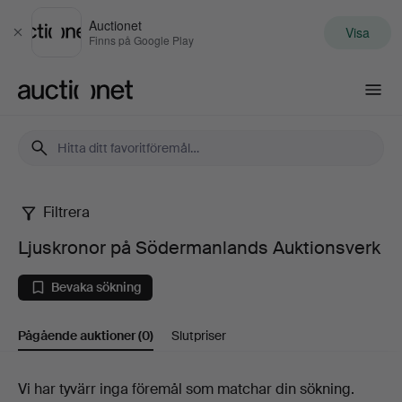
Auctionet
Visa
Stäng
Finns på Google Play
Auctionet.com
Filtrera
Ljuskronor
Ljuskronor på Södermanlands Auktionsverk
på
Bevaka sökning
Södermanlands
Pågående auktioner
(0)
Slutpriser
Auktionsverk
Pågående
Vi har tyvärr inga föremål som matchar din sökning.