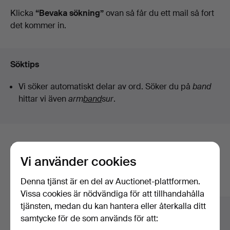
auktioner
Klicka
“Bevaka sökning”
ovan så får du ett mail så fort
det kommer in.
Söktips
Vi söker automatiskt delar av ord. Söker du på
band
hittar vi även
arm
band
sur
.
Här är föremål från vårt arkiv som
Vi använder cookies
matchar din sökning
Denna tjänst är en del av Auctionet-plattformen.
Visa alla föremål
Vissa cookies är nödvändiga för att tillhandahålla
tjänsten, medan du kan hantera eller återkalla ditt
samtycke för de som används för att: