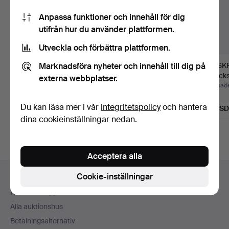
Anpassa funktioner och innehåll för dig
utifrån hur du använder plattformen.
Utveckla och förbättra plattformen.
Marknadsföra nyheter och innehåll till dig på
LJUSKRONA, rokoko-
LJUSKRONA, rokoko-
LJUSK
stil, 1900-tal.
stil.
barocks
externa webbplatser.
mitt.
Klubbades 7 aug 2026
Klubbades 31 jul 2026
Klubbade
Värdering
Värdering
1 bud
Du kan läsa mer i vår
integritetspolicy
och hantera
127 USD
159 USD
32 USD
dina cookieinställningar nedan.
Acceptera alla
Sidfotsnavigation
Cookie-inställningar
Hjälp och kontakt
Kontakta support
Alla auktionshus
Betalningsalternativ