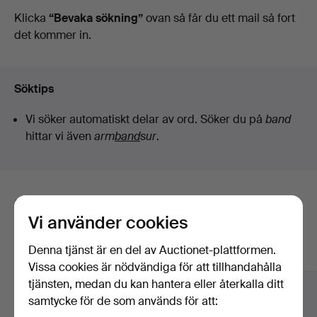
auktioner
Klicka
“Bevaka sökning”
ovan så får du ett mail så fort
det kommer in.
Söktips
Vi söker automatiskt delar av ord. Söker du på
band
hittar vi även
arm
band
sur
.
Här är föremål från vårt arkiv som
Vi använder cookies
matchar din sökning
Denna tjänst är en del av Auctionet-plattformen.
Visa alla föremål
Vissa cookies är nödvändiga för att tillhandahålla
tjänsten, medan du kan hantera eller återkalla ditt
samtycke för de som används för att: