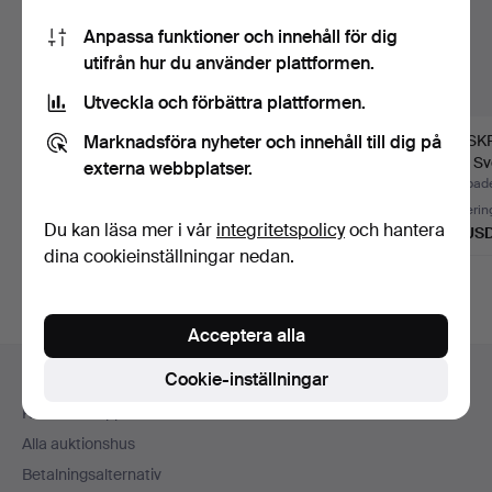
Anpassa funktioner och innehåll för dig
utifrån hur du använder plattformen.
Utveckla och förbättra plattformen.
Marknadsföra nyheter och innehåll till dig på
LJUSKRONA, mässing,
TAKKRONA, kristall,
LJUSKR
1950-tal.
höjd 65 cm, Sverige
glas, S
externa webbplatser.
19…
talets…
Klubbades 9 jul 2026
Klubbades 17 apr 2026
Klubbad
2 bud
1 bud
Värderin
Du kan läsa mer i vår
integritetspolicy
och hantera
53 USD
32 USD
127 US
dina cookieinställningar nedan.
Acceptera alla
Sidfotsnavigation
Cookie-inställningar
Hjälp och kontakt
Kontakta support
Alla auktionshus
Betalningsalternativ