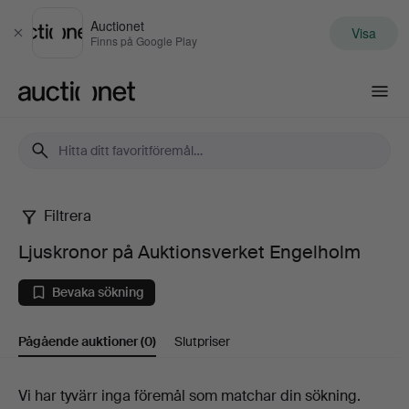
Auctionet
Visa
Stäng
Finns på Google Play
Auctionet.com
Filtrera
Ljuskronor
Ljuskronor på Auktionsverket Engelholm
på
Bevaka sökning
Auktionsverket
Pågående auktioner
(0)
Slutpriser
Engelholm
Pågående
Vi har tyvärr inga föremål som matchar din sökning.