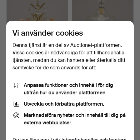
Vi använder cookies
Denna tjänst är en del av Auctionet-plattformen.
Vissa cookies är nödvändiga för att tillhandahålla
LJUSKRONA,
LJUSKRONA,
tjänsten, medan du kan hantera eller återkalla ditt
ROKOKOSTIL.
OSCARIANSK STIL.
samtycke för de som används för att:
6 dagar
6 dagar
1 bud
3 bud
32 USD
43 USD
Anpassa funktioner och innehåll för dig
utifrån hur du använder plattformen.
Utveckla och förbättra plattformen.
Marknadsföra nyheter och innehåll till dig på
externa webbplatser.