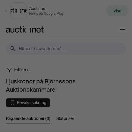
Auctionet
Visa
Stäng
Finns på Google Play
Auctionet.com
Filtrera
Ljuskronor
Ljuskronor på Björnssons
på
Auktionskammare
Björnssons
Bevaka sökning
Auktionskammare
Pågående auktioner
(6)
Slutpriser