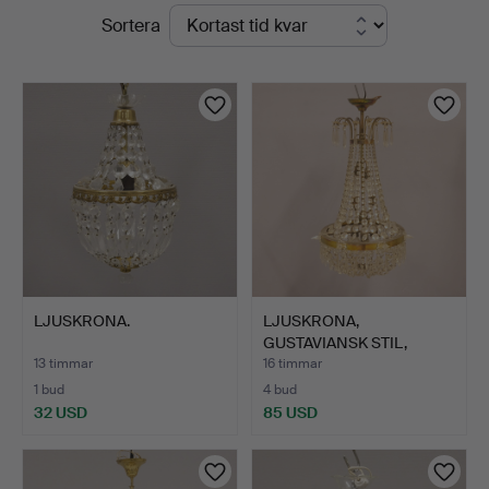
Pågående
Sortera
auktioner
LJUSKRONA.
LJUSKRONA,
GUSTAVIANSK STIL,
OMKRING 1900.
13 timmar
16 timmar
1 bud
4 bud
32 USD
85 USD