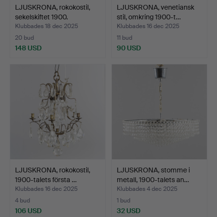
LJUSKRONA, rokokostil,
LJUSKRONA, venetiansk
sekelskiftet 1900.
stil, omkring 1900-t…
Klubbades 18 dec 2025
Klubbades 16 dec 2025
20 bud
11 bud
148 USD
90 USD
LJUSKRONA, rokokostil,
LJUSKRONA, stomme i
1900-talets första …
metall, 1900-talets an…
Klubbades 16 dec 2025
Klubbades 4 dec 2025
4 bud
1 bud
106 USD
32 USD