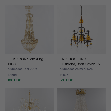
LJUSKRONA, omkring
ERIK HÖGLUND.
1900.
Ljuskrona, Boda Smide, 12
lj…
Klubbades 1 apr 2026
Klubbades 25 mar 2026
10 bud
14 bud
106 USD
591 USD