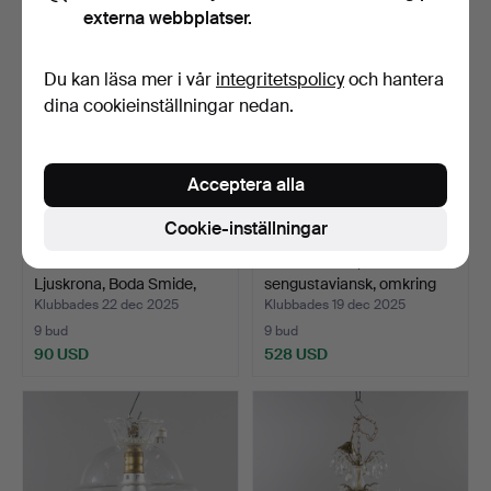
externa webbplatser.
Du kan läsa mer i vår
integritetspolicy
och hantera
dina cookieinställningar nedan.
Acceptera alla
Cookie-inställningar
ERIK HÖGLUND.
LJUSKRONA,
Ljuskrona, Boda Smide,
sengustaviansk, omkring
1900-…
1800.
Klubbades 22 dec 2025
Klubbades 19 dec 2025
9 bud
9 bud
90 USD
528 USD