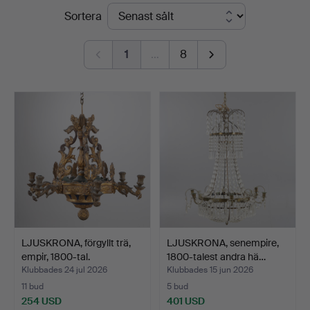
Slutpriser
Sortera
1
…
8
LJUSKRONA, förgyllt trä,
LJUSKRONA, senempire,
empir, 1800-tal.
1800-talest andra hä…
Klubbades 24 jul 2026
Klubbades 15 jun 2026
11 bud
5 bud
254 USD
401 USD