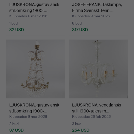
LJUSKRONA, gustaviansk
JOSEF FRANK. Taklampa,
stil, omkring 1900-…
Firma Svenskt Tenn,…
Klubbades 11 mar 2026
Klubbades 9 mar 2026
1 bud
8 bud
32 USD
317 USD
LJUSKRONA, gustaviansk
LJUSKRONA, venetianskt
stil, omkring 1900-…
stil, 1900-talets m…
Klubbades 9 mar 2026
Klubbades 26 feb 2026
2 bud
3 bud
37 USD
254 USD