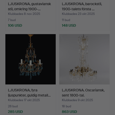
LJUSKRONA, gustaviansk
LJUSKRONA, barockstil,
stil, omkring 1900-…
1900-talets första …
Klubbades 8 nov 2025
Klubbades 23 okt 2025
7 bud
11 bud
106 USD
148 USD
LJUSKRONA, fyra
LJUSKRONA. Oscariansk,
ljuspunkter, guldig metall…
sent 1800-tal.
Klubbades 17 okt 2025
Klubbades 9 okt 2025
26 bud
18 bud
285 USD
863 USD