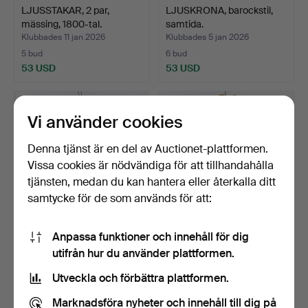
LJUSSTAKAR, 2 par,
LJUSKRONA, barockstil,
mässing, 1800-tal.
samtida.
Klubbades 11 jan 2026
Klubbades 5 jan 2026
5 bud
6 bud
53 USD
53 USD
Vi använder cookies
Denna tjänst är en del av Auctionet-plattformen.
Vissa cookies är nödvändiga för att tillhandahålla
tjänsten, medan du kan hantera eller återkalla ditt
samtycke för de som används för att:
Anpassa funktioner och innehåll för dig
LJUSKRONA, gustaviansk
LJUSKRONA, 1800-talets
utifrån hur du använder plattformen.
stil, 1800-talets f…
senare del.
Klubbades 28 dec 2025
Klubbades 28 dec 2025
Utveckla och förbättra plattformen.
24 bud
27 bud
2 743 USD
1 171 USD
Marknadsföra nyheter och innehåll till dig på