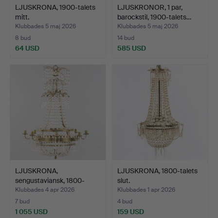
LJUSKRONA, 1900-talets
LJUSKRONOR, 1 par,
mitt.
barockstil, 1900-talets…
Klubbades 5 maj 2026
Klubbades 5 maj 2026
8 bud
14 bud
64 USD
585 USD
LJUSKRONA,
LJUSKRONA, 1800-talets
sengustaviansk, 1800-
slut.
talets för…
Klubbades 4 apr 2026
Klubbades 1 apr 2026
7 bud
4 bud
1 055 USD
159 USD