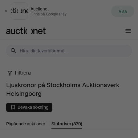
Auctionet
Visa
Stäng
Finns på Google Play
Auctionet.com
Filtrera
Ljuskronor
Ljuskronor på Stockholms Auktionsverk
på
Helsingborg
Stockholms
Bevaka sökning
Auktionsverk
Pågående auktioner
Slutpriser
(370)
Helsingborg