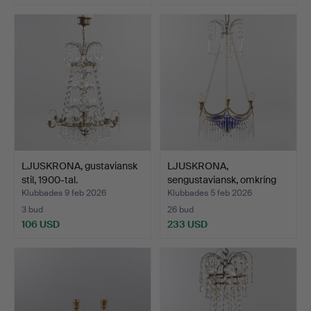
LJUSKRONA, gustaviansk
LJUSKRONA,
stil, 1900-tal.
sengustaviansk, omkring
1800.
Klubbades 9 feb 2026
Klubbades 5 feb 2026
3 bud
26 bud
106 USD
233 USD