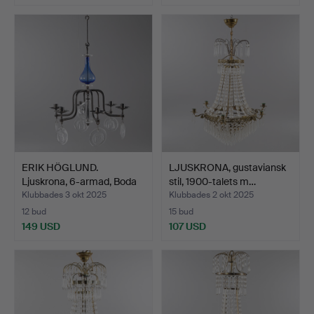
ERIK HÖGLUND.
LJUSKRONA, gustaviansk
Ljuskrona, 6-armad, Boda
stil, 1900-talets m…
Smi…
Klubbades 3 okt 2025
Klubbades 2 okt 2025
12 bud
15 bud
149 USD
107 USD