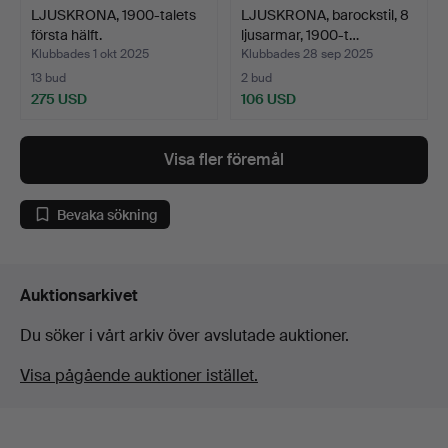
LJUSKRONA, 1900-talets
LJUSKRONA, barockstil, 8
första hälft.
ljusarmar, 1900-t…
Klubbades 1 okt 2025
Klubbades 28 sep 2025
13 bud
2 bud
275 USD
106 USD
Visa fler föremål
Bevaka sökning
Auktionsarkivet
Du söker i vårt arkiv över avslutade auktioner.
Visa pågående auktioner istället.