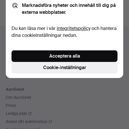
Marknadsföra nyheter och innehåll till dig på
externa webbplatser.
Du kan läsa mer i vår
integritetspolicy
och hantera
Sidfotsnavigation
dina cookieinställningar nedan.
Hjälp och kontakt
Kontakta support
Alla auktionshus
Acceptera alla
Betalningsalternativ
Cookie-inställningar
Vi skickar med
Sociala medier
Auctionet
Om Auctionet
Press
Lediga jobb
Anslut ditt auktionshus