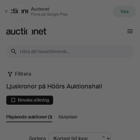
Auctionet
Visa
Stäng
Finns på Google Play
Auctionet.com
Filtrera
Ljuskronor
Ljuskronor på Höörs Auktionshall
på
Bevaka sökning
Höörs
Pågående auktioner
(1)
Slutpriser
Auktionshall
Pågående
Sortera