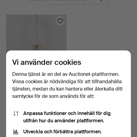
auktioner
Vi använder cookies
Denna tjänst är en del av Auctionet-plattformen.
Vissa cookies är nödvändiga för att tillhandahålla
TAKKRONA med prismor.
tjänsten, medan du kan hantera eller återkalla ditt
5 dagar
samtycke för de som används för att:
Värdering
53 USD
Anpassa funktioner och innehåll för dig
utifrån hur du använder plattformen.
Bevaka sökning
Utveckla och förbättra plattformen.
Du kan också söka i
vårt arkiv med avslutade auktioner
.