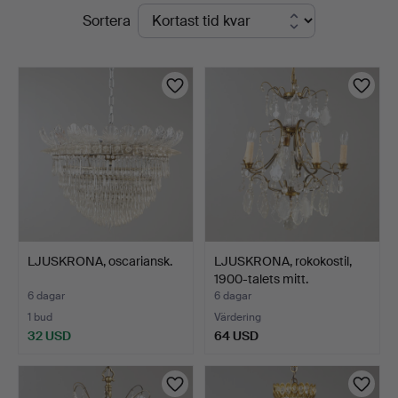
Pågående
Sortera
auktioner
LJUSKRONA, oscariansk.
LJUSKRONA, rokokostil,
1900-talets mitt.
6 dagar
6 dagar
1 bud
Värdering
32 USD
64 USD