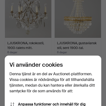
LJUSKRONA, rokokostil,
LJUSKRONA, gustaviansk
1900-talets mitt.
stil, sent 1900-tal.
6 dagar
6 dagar
Värdering
Värdering
64 USD
43 USD
Vi använder cookies
Denna tjänst är en del av Auctionet-plattformen.
Vissa cookies är nödvändiga för att tillhandahålla
tjänsten, medan du kan hantera eller återkalla ditt
samtycke för de som används för att:
Anpassa funktioner och innehåll för dig