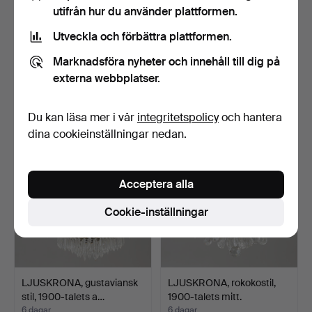
utifrån hur du använder plattformen.
Utveckla och förbättra plattformen.
LJUSKRONA, oscariansk.
BERTIL VALLIEN.
Marknadsföra nyheter och innehåll till dig på
Ljuskrona, smide, Boda.
6 dagar
6 dagar
externa webbplatser.
Värdering
Värdering
106 USD
64 USD
Du kan läsa mer i vår
integritetspolicy
och hantera
dina cookieinställningar nedan.
Acceptera alla
Cookie-inställningar
LJUSKRONA, gustaviansk
LJUSKRONA, rokokostil,
stil, 1900-talets a…
1900-talets mitt.
6 dagar
6 dagar