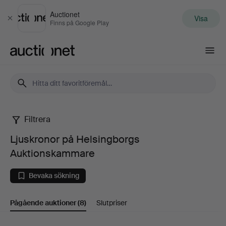
Auctionet
Visa
Stäng
Finns på Google Play
Auctionet.com
Filtrera
Ljuskronor
Ljuskronor på Helsingborgs
på
Auktionskammare
Helsingborgs
Bevaka sökning
Auktionskammare
Pågående auktioner
(8)
Slutpriser