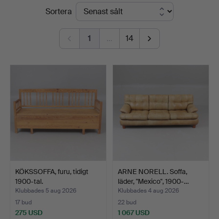
Slutpriser
Sortera
Auktionsverket
Norrköping
1
…
14
KÖKSSOFFA, furu, tidigt
ARNE NORELL. Soffa,
1900-tal.
läder, "Mexico", 1900-…
Klubbades 5 aug 2026
Klubbades 4 aug 2026
17 bud
22 bud
275 USD
1 067 USD