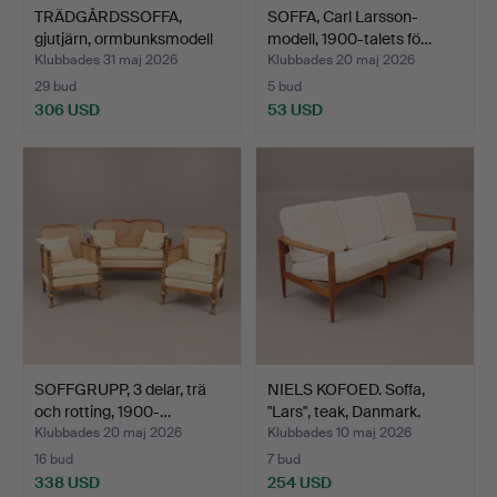
TRÄDGÅRDSSOFFA,
SOFFA, Carl Larsson-
gjutjärn, ormbunksmodell
modell, 1900-talets fö…
A…
Klubbades 31 maj 2026
Klubbades 20 maj 2026
29 bud
5 bud
306 USD
53 USD
SOFFGRUPP, 3 delar, trä
NIELS KOFOED. Soffa,
och rotting, 1900-…
"Lars", teak, Danmark.
Klubbades 20 maj 2026
Klubbades 10 maj 2026
16 bud
7 bud
338 USD
254 USD