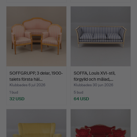
SOFFGRUPP, 3 delar, 1900-
SOFFA, Louis XVI-stil,
talets första häl…
förgylld och målad,…
Klubbades 6 jul 2026
Klubbades 30 jun 2026
1 bud
5 bud
32 USD
64 USD