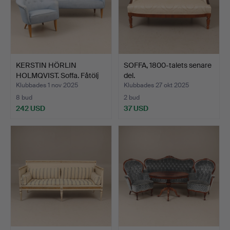
KERSTIN HÖRLIN
SOFFA, 1800-talets senare
HOLMQVIST. Soffa. Fåtölj
del.
”L…
Klubbades 1 nov 2025
Klubbades 27 okt 2025
8 bud
2 bud
242 USD
37 USD