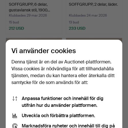
SOFFGRUPP, 6 delar,
SOFFGRUPP, 2 delar, läder.
gustaviansk stil, 1900…
Klubbades 29 mar 2026
Klubbades 24 mar 2026
15 bud
13 bud
212 USD
233 USD
Vi använder cookies
Denna tjänst är en del av Auctionet-plattformen.
Vissa cookies är nödvändiga för att tillhandahålla
tjänsten, medan du kan hantera eller återkalla ditt
samtycke för de som används för att:
Anpassa funktioner och innehåll för dig
SOFFA, möjligen Dux, 1900-
SVEN LARSSON. Bänk,
utifrån hur du använder plattformen.
tal.
furu, 1900-talets andr…
Klubbades 2 mar 2026
Klubbades 24 feb 2026
Utveckla och förbättra plattformen.
9 bud
26 bud
69 USD
349 USD
Marknadsföra nyheter och innehåll till dig på