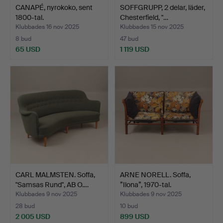
CANAPÉ, nyrokoko, sent
SOFFGRUPP, 2 delar, läder,
1800-tal.
Chesterfield, "…
Klubbades 16 nov 2025
Klubbades 15 nov 2025
8 bud
47 bud
65 USD
1 119 USD
CARL MALMSTEN. Soffa,
ARNE NORELL. Soffa,
"Samsas Rund", AB O.…
”Ilona”, 1970-tal.
Klubbades 9 nov 2025
Klubbades 9 nov 2025
28 bud
10 bud
2 005 USD
899 USD