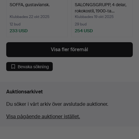
SOFFA, gustaviansk.
SALONGSGRUPP, 4 delar,
rokokostil, 1900-ta…
Klubbades 22 okt 2025
Klubbades 19 okt 2025
12 bud
29 bud
233 USD
254 USD
Visa fler föremål
Bevaka sökning
Auktionsarkivet
Du söker i vårt arkiv över avslutade auktioner.
Visa pågående auktioner istället.