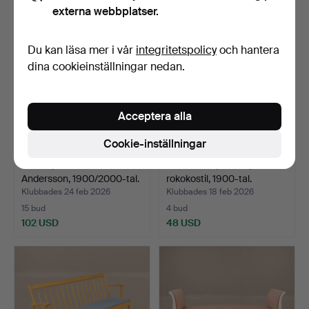
externa webbplatser.
Du kan läsa mer i vår
integritetspolicy
och hantera
dina cookieinställningar nedan.
Acceptera alla
Cookie-inställningar
SOFFA, Bröderna
SOFFRUPP, 3 delar,
Andersson, 1900/2000-tal.
rokokostil, 1900-tal.
Klubbades 24 feb 2026
Klubbades 18 feb 2026
15 bud
4 bud
102 USD
48 USD