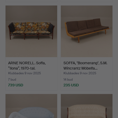
ARNE NORELL. Soffa,
SOFFA, "Boomerang", S.M.
”Ilona”, 1970-tal.
Wincrantz Möbelfa…
Klubbades 9 nov 2025
Klubbades 9 nov 2025
7 bud
14 bud
739 USD
235 USD