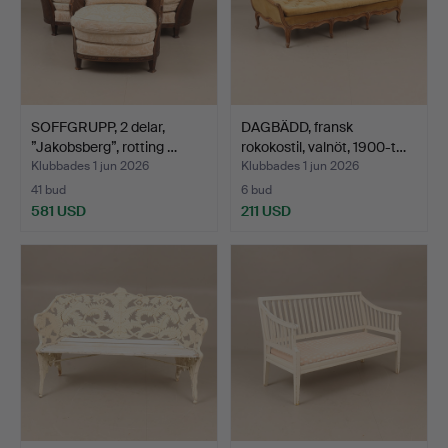
SOFFGRUPP, 2 delar,
DAGBÄDD, fransk
”Jakobsberg”, rotting …
rokokostil, valnöt, 1900-t…
Klubbades 1 jun 2026
Klubbades 1 jun 2026
41 bud
6 bud
581 USD
211 USD