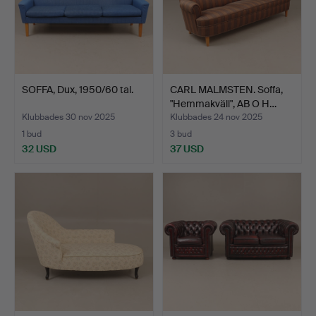
SOFFA, Dux, 1950/60 tal.
CARL MALMSTEN. Soffa,
"Hemmakväll", AB O H…
Klubbades 30 nov 2025
Klubbades 24 nov 2025
1 bud
3 bud
32 USD
37 USD