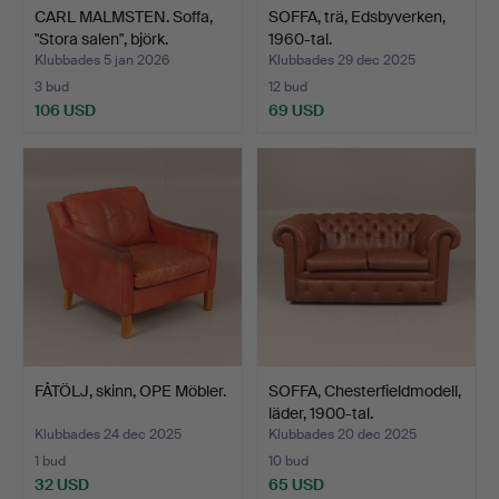
CARL MALMSTEN. Soffa,
SOFFA, trä, Edsbyverken,
"Stora salen", björk.
1960-tal.
Klubbades 5 jan 2026
Klubbades 29 dec 2025
3 bud
12 bud
106 USD
69 USD
FÅTÖLJ, skinn, OPE Möbler.
SOFFA, Chesterfieldmodell,
läder, 1900-tal.
Klubbades 24 dec 2025
Klubbades 20 dec 2025
1 bud
10 bud
32 USD
65 USD