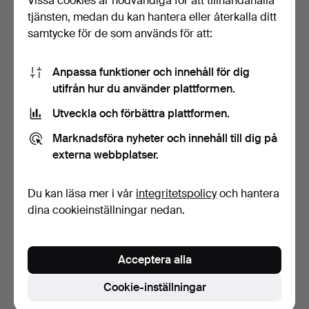
Vissa cookies är nödvändiga för att tillhandahålla
tjänsten, medan du kan hantera eller återkalla ditt
samtycke för de som används för att:
Anpassa funktioner och innehåll för dig
utifrån hur du använder plattformen.
Utveckla och förbättra plattformen.
SOFFA, skinn,
Marknadsföra nyheter och innehåll till dig på
Chesterfieldmodell.
7 dagar
externa webbplatser.
3 bud
45 USD
Du kan läsa mer i vår
integritetspolicy
och hantera
dina cookieinställningar nedan.
Bevaka sökning
Du kan också söka i
vårt arkiv med avslutade auktioner
.
Acceptera alla
Cookie-inställningar