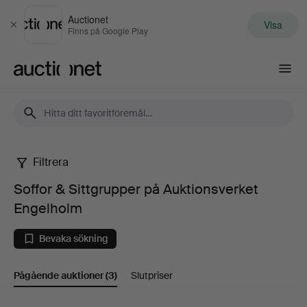
Auctionet
Visa
Stäng
Finns på Google Play
Auctionet.com
Filtrera
Soffor
Soffor & Sittgrupper på Auktionsverket
&
Engelholm
Sittgrupper
Bevaka sökning
på
Pågående auktioner
(3)
Slutpriser
Auktionsverket