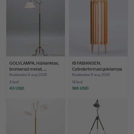
GOLVLAMPA, höj/sänkbar,
IB FABIANSEN.
bronserad metall, …
Cylinderformad golvlampa
med…
Klubbades 8 aug 2026
Klubbades 8 aug 2026
3 bud
14 bud
43 USD
186 USD