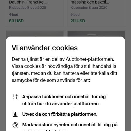
Dauphin, Frankrike, …
mässing och bakeli…
Klubbades 8 aug 2026
Klubbades 8 aug 2026
4 bud
9 bud
53 USD
211 USD
Vi använder cookies
Denna tjänst är en del av Auctionet-plattformen.
Vissa cookies är nödvändiga för att tillhandahålla
tjänsten, medan du kan hantera eller återkalla ditt
samtycke för de som används för att:
GOLVLAMPA, mässing,
BRUNO GECCHELIN.
Anpassa funktioner och innehåll för dig
1960/70-tal.
Golvlampa, modell
utifrån hur du använder plattformen.
'Mezzal…
Klubbades 7 aug 2026
Klubbades 7 aug 2026
2 bud
8 bud
Utveckla och förbättra plattformen.
27 USD
151 USD
Marknadsföra nyheter och innehåll till dig på