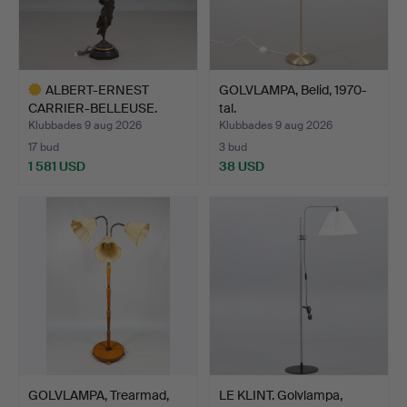
ALBERT-ERNEST
GOLVLAMPA, Belid, 1970-
CARRIER-BELLEUSE.
tal.
KANDELABER…
Klubbades 9 aug 2026
Klubbades 9 aug 2026
17 bud
3 bud
1 581 USD
38 USD
Utvalt
föremål
GOLVLAMPA, Trearmad,
LE KLINT. Golvlampa,