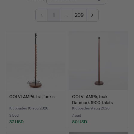
1
…
209
GOLVLAMPA, trä, funkis.
GOLVLAMPA, teak,
Danmark 1900-talets
andra…
Klubbades 10 aug 2026
Klubbades 9 aug 2026
3 bud
7 bud
37 USD
80 USD