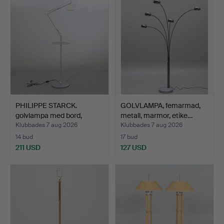
PHILIPPE STARCK.
GOLVLAMPA, femarmad,
golvlampa med bord,
metall, marmor, etike…
metal…
Klubbades 7 aug 2026
Klubbades 7 aug 2026
14 bud
17 bud
211 USD
127 USD