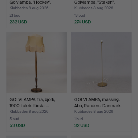
Golvlampa, "Hockey",
Golvlampa, "Staken".
Atelje…
Klubbades 8 aug 2026
Klubbades 8 aug 2026
21 bud
13 bud
232 USD
274 USD
GOLVLAMPA, trä, björk,
GOLVLAMPA, mässing,
1900-talets första …
Abo, Randers, Danmark.
Klubbades 8 aug 2026
Klubbades 8 aug 2026
5 bud
1 bud
53 USD
32 USD