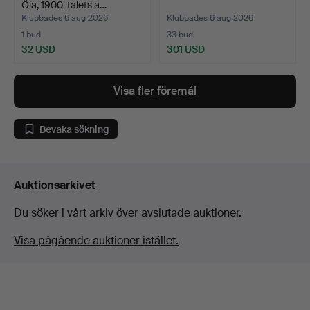
Öia, 1900-talets a…
Klubbades 6 aug 2026
Klubbades 6 aug 2026
1 bud
33 bud
32 USD
301 USD
Visa fler föremål
Bevaka sökning
Auktionsarkivet
Du söker i vårt arkiv över avslutade auktioner.
Visa pågående auktioner istället.