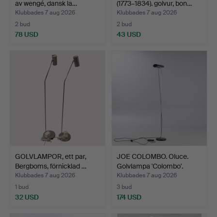
av wengé, dansk la…
(1773–1834). golvur, bon…
Klubbades 7 aug 2026
Klubbades 7 aug 2026
2 bud
2 bud
78 USD
43 USD
GOLVLAMPOR, ett par,
JOE COLOMBO. Oluce.
Bergboms, förnicklad …
Golvlampa 'Colombo'.
Klubbades 7 aug 2026
Klubbades 7 aug 2026
1 bud
3 bud
32 USD
174 USD