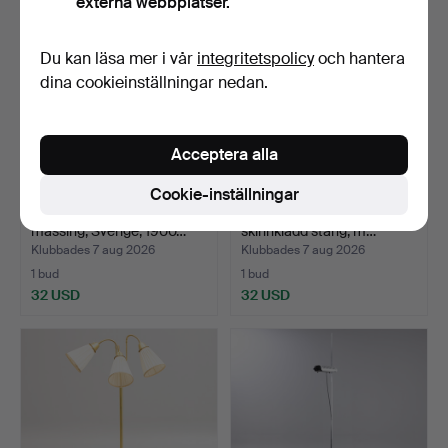
externa webbplatser.
Du kan läsa mer i vår
integritetspolicy
och hantera
dina cookieinställningar nedan.
Acceptera alla
Cookie-inställningar
GOLVLAMPA, Mahogny,
GOLVLAMPA, mässing med
mässing, Sverige, 1900…
skinnklädd stång, m…
Klubbades 7 aug 2026
Klubbades 7 aug 2026
1 bud
1 bud
32 USD
32 USD